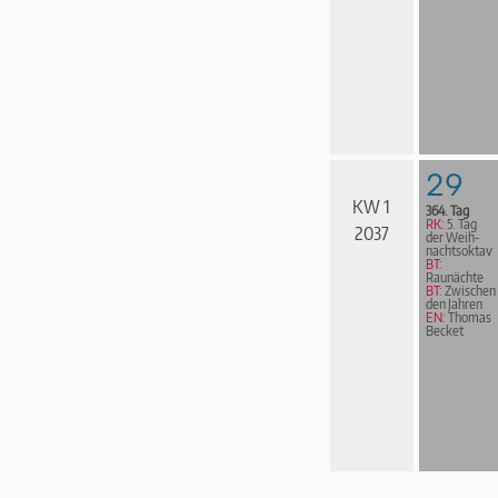
29
KW 1
364. Tag
RK:
5. Tag
2037
der Weih­
nachts­ok­tav
BT:
Raunächte
BT:
Zwischen
den Jahren
EN:
Thomas
Becket