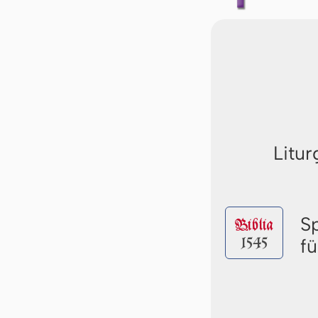
Litur
S
Biblia
1545
fü