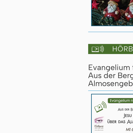
HÖRBU

Evangelium f
Aus der Berg
Almosengebe