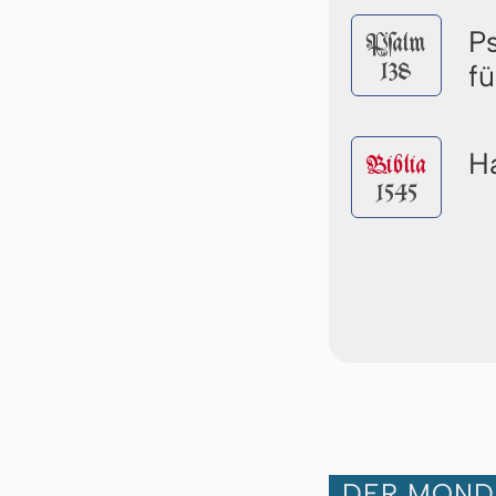
P
Pſalm
138
fü
Ha
Biblia
1545
DER MOND 