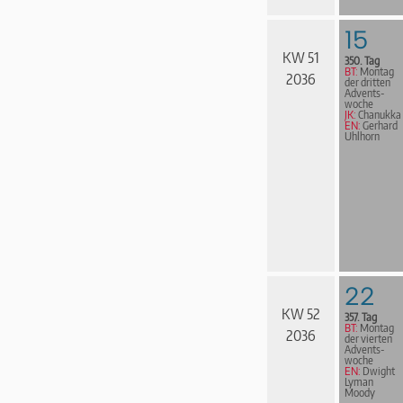
15
KW 51
350. Tag
BT:
Montag
2036
der dritten
Advents­
woche
JK:
Chanukka
EN:
Gerhard
Uhlhorn
22
KW 52
357. Tag
BT:
Montag
2036
der vierten
Advents­
woche
EN:
Dwight
Lyman
Moody