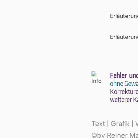
Erläuteru
Er­läu­te­r
Fehler un
ohne Gewä
Kor­rek­tu­r
wei­te­rer K
Text | Grafik 
©by Reiner Mak