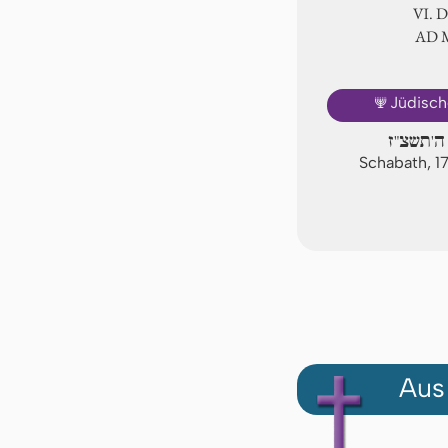
Ⅵ. 
AD
🕎
Jüdisch
ה'תשצ"ז
Schabath, 1
Aus