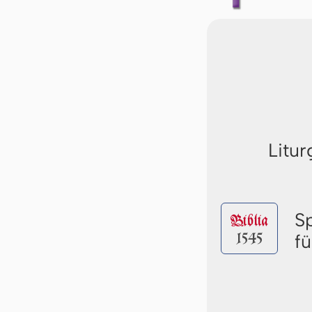
Litur
S
Biblia
1545
fü