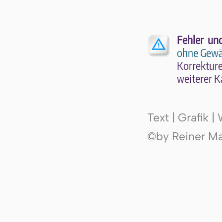
Fehler un
ohne Gewä
Kor­rek­tu­r
wei­te­rer K
Text | Grafik 
©by Reiner Mak