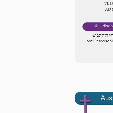
Ⅵ. 
AD
🕎
Jüdisch
לו ה'תתכ"ט
Jom Chamischi,
Aus