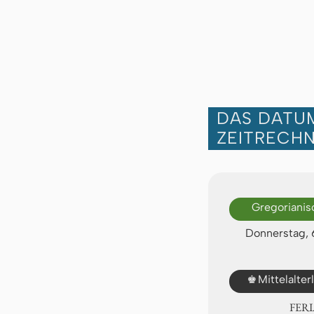
DAS DATUM
ZEITRECH
Gregorianis
Donnerstag,
♚
Mittelalte
FER