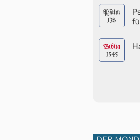
P
Pſalm
138
fü
Ha
Biblia
1545
DER MOND 