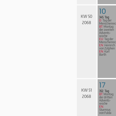
10
KW 50
345. Tag
D:
Tag der
2068
Menschenrec
BT:
Montag
der zweiten
Advents­
woche
EU:
Tag der
Menschenrec
EN:
Heinrich
von Zütphen
EN:
Karl
Barth
17
KW 51
352. Tag
BT:
Montag
2068
der dritten
Advents­
woche
EN:
Sturmius
von Fulda