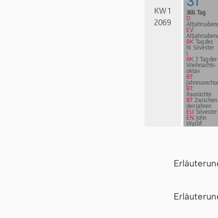
31
Mathilda
Wrede
KW 1
366. Tag
D:
2069
Altjahrsaben
EV:
Altjahrsaben
RK:
Tag des
hl. Silvester
I.
RK:
7. Tag der
Weih­nachts­
ok­tav
BT:
Jahreswechse
BT:
Raunächte
BT:
Zwischen
den Jahren
EU:
Silvester
EN:
John
Wyclif
Erläuteru
Er­läu­te­r