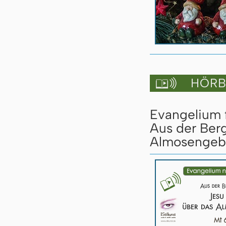
HÖRBU

Evangelium f
Aus der Berg
Almosengebe