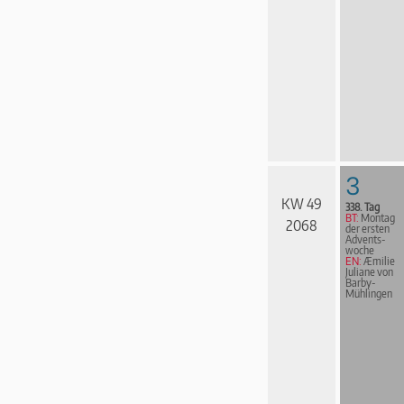
3
KW 49
338. Tag
BT:
Montag
2068
der ersten
Advents­
woche
EN:
Æmilie
Juliane von
Barby-
Mühlingen