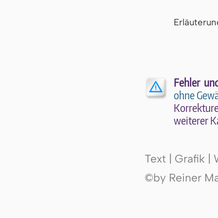
Er­läu­te­r
Fehler un
ohne Gewä
Kor­rek­tu­r
wei­te­rer K
Text | Grafik 
©by Reiner Mak