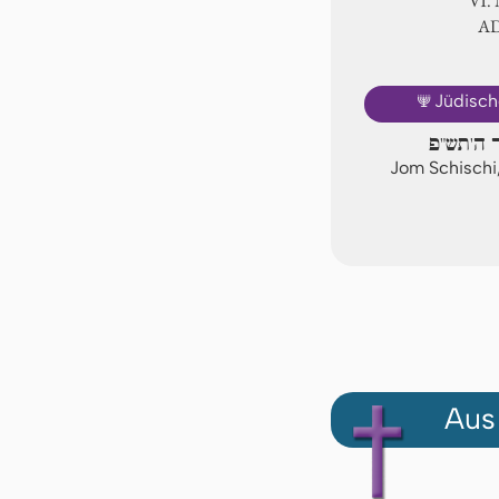
Ⅵ.
A
🕎
Jüdisch
ר ה'תש"פ
Jom Schischi
Aus