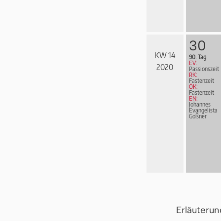
30
KW 14
90. Tag
EV:
2020
Passionszeit
RK:
Fastenzeit
ÖK:
Fastenzeit
EN:
Johannes
Evangelista
Goßner
Erläuteru