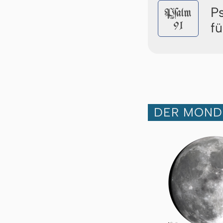
P
Pſalm
91
f
DER MOND 