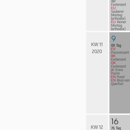
der
Fastenzeit
EU:
Sauberer
Montag
(orthodox)
EU:
Reiner
Montag
(orthodox)
EN:
John
Wesley
9
KW 11
69. Tag
EV:
2020
Passionszeit
RK:
Fastenzeit
ÖK:
Fastenzeit
JK:
Erew
Purim
EN:
Pusei
EN:
Brun von
Querfurt
16
KW 12
76. Tag