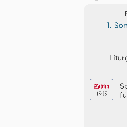
1. So
Litur
S
Biblia
1545
f