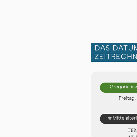
DAS DATUM
ZEITRECH
Gregorianis
Freitag,
♚
Mittelalte
FER