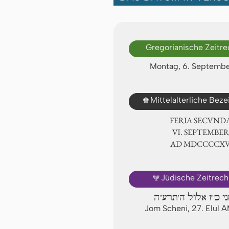
Gregorianische Zeitr
Montag, 6. Septembe
♚
Mittelalterliche Bez
FERIA SECUND
Ⅵ. SEPTEMBER
AD ⅯⅮⅭⅭⅭⅭⅩ
🕎
Jüdische Zeitrec
יום שני כ"ז אלול ה'
Jom Scheni, 27. Elul 