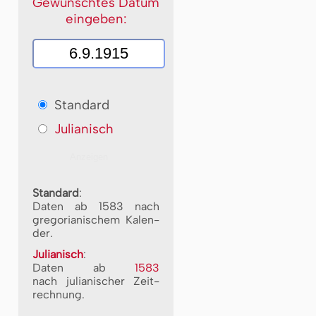
Gewünschtes Datum
eingeben:
Standard
Julianisch
Standard
:
Daten ab 1583 nach
gre­go­ri­a­ni­schem Ka­len­
der.
Julianisch
:
Daten ab
1583
nach ju­li­a­ni­scher Zeit­
rech­nung.