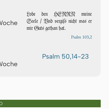
Lobe den HERRN meine
Seele / Vnd vergiſs nicht was er
 Woche
mir Guts ge­than hat.
Psalm 103,2
Psalm 50,14-23
 Woche
O