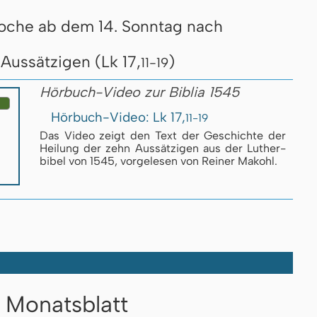
oche ab dem 14. Sonntag nach
Aussätzigen (Lk 17,
)
11-19
Hörbuch-Video zur Biblia 1545
Hörbuch-Video: Lk 17,
11-19
Das Video zeigt den Text der Ge­schich­te der
Hei­lung der zehn Aus­sät­zi­gen aus der Luther­
bi­bel von 1545, vor­ge­le­sen von Reiner Makohl.
Monatsblatt