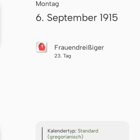
Montag
6. September 1915
Frau­en­drei­ßi­ger
23. Tag
Kalendertyp:
Standard
(gregorianisch)