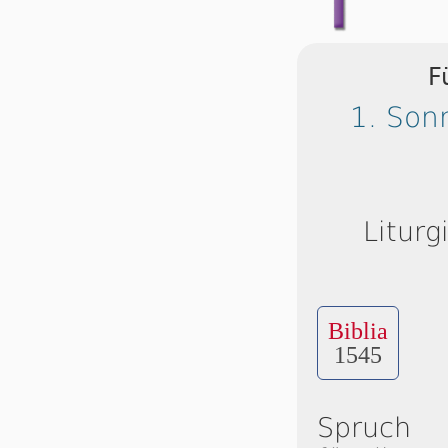
F
1. Son
Liturg
Biblia
1545
Spruch