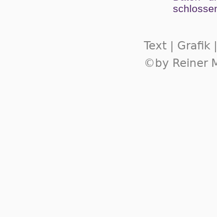
schlos­se
Text | Grafik
©by Reiner M