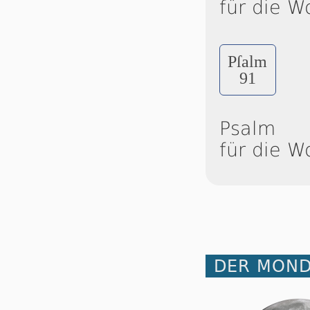
für die W
Pſalm
91
Psalm
für die W
DER MOND