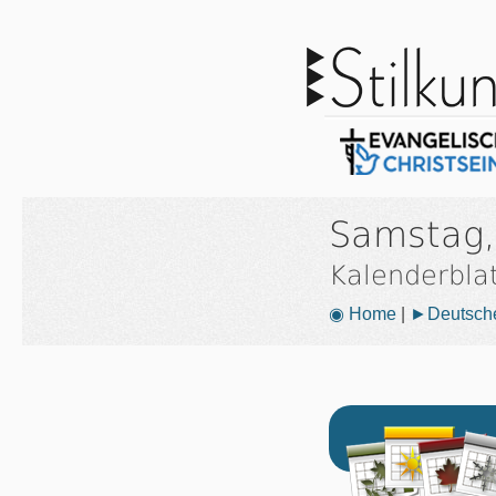
Samstag,
Kalenderbla
◉ Home
|
►Deutsche