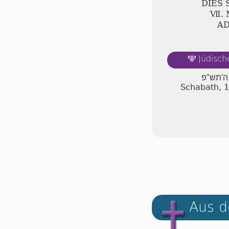
DIES
Ⅶ. 
A
Jüdisch
🕎
ה'תש"פ
Schabath, 
Aus d