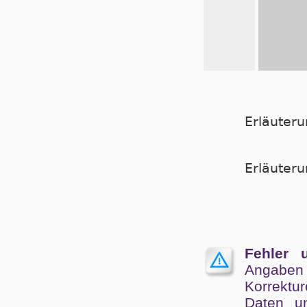
Erläuter
Er­läu­te­
Fehler 
Angaben
Kor­rek­tu
Da­ten un