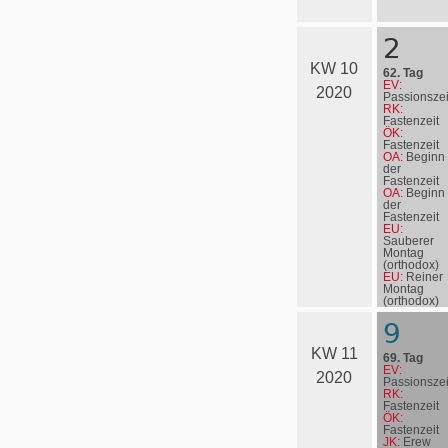
2
KW 10
62. Tag
EV:
2020
Passionszei
RK:
Fastenzeit
ÖK:
Fastenzeit
OA:
Beginn
der
Fastenzeit
OA:
Beginn
der
Fastenzeit
EU:
Sauberer
Montag
(orthodox)
EU:
Reiner
Montag
(orthodox)
EN:
John
9
Wesley
KW 11
69. Tag
EV:
2020
Passionszei
RK:
Fastenzeit
ÖK:
Fastenzeit
JK:
Erew