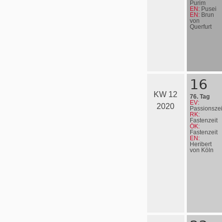
Purim
EN:
Pusei
EN:
Brun
von
Querfurt
16
KW 12
76. Tag
EV:
2020
Passionszei
RK:
Fastenzeit
ÖK:
Fastenzeit
EN:
Heribert
von Köln