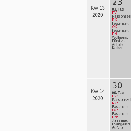
23
KW 13
83. Tag
EV:
2020
Passionszei
RK:
Fastenzeit
ÖK:
Fastenzeit
EN:
Wolfgang,
Fürst von
Anhalt-
Köthen
30
KW 14
90. Tag
EV:
2020
Passionszei
RK:
Fastenzeit
ÖK:
Fastenzeit
EN:
Johannes
Evangelista
Goßner