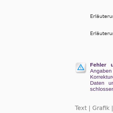
Erläuter
Er­läu­te­
Fehler 
Angaben
Kor­rek­tu
Da­ten un
schlos­se
Text | Grafik