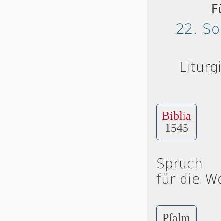
F
22. So
Liturg
Biblia
1545
Spruch
für die W
Pſalm