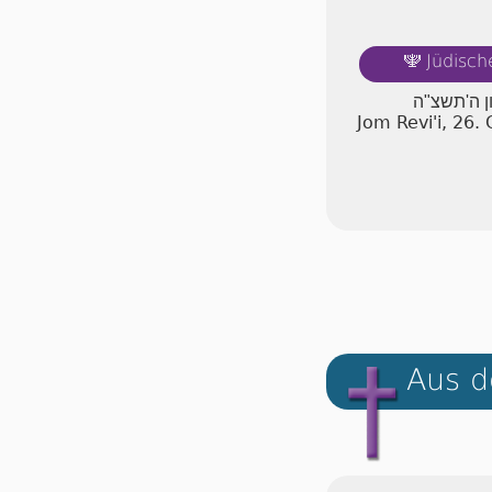
Jüdisch
🕎
ון ה'תשצ"ה
Jom Revi'i, 26
Aus d