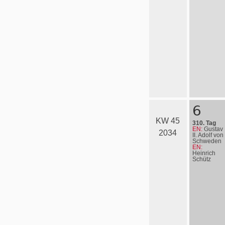
6
KW 45
310. Tag
EN:
Gustav
2034
II. Adolf von
Schweden
EN:
Heinrich
Schütz