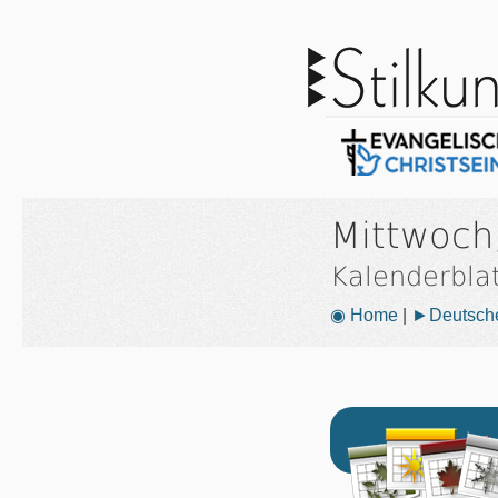
Mittwoch
Kalenderbla
◉ Home
|
►Deutsche