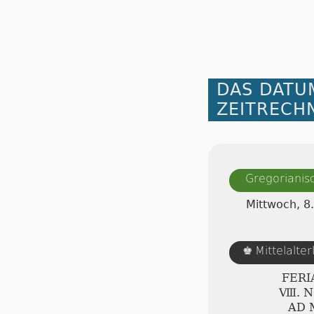
DAS DATU
ZEITRECH
Gregorianis
Mittwoch, 
Mittelalte
♚
FERI
Ⅷ. N
AD 