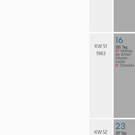
16
KW 51
350. Tag
BT:
Montag
1963
der dritten
Advents­
woche
JK:
Chanukka
23
KW 52
357. Tag