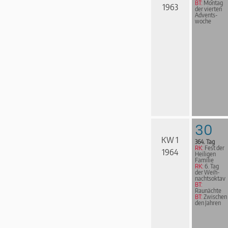
BT:
Montag
1963
der vierten
Advents­
woche
30
KW 1
364. Tag
RK:
Fest der
1964
Heiligen
Familie
RK:
6. Tag
der Weih­
nachts­ok­tav
BT:
Raunächte
BT:
Zwischen
den Jahren