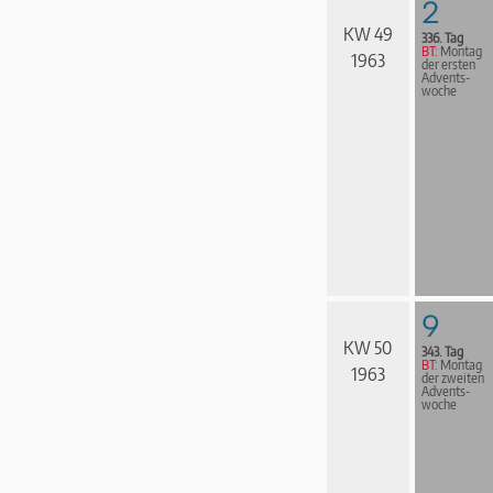
2
KW 49
336. Tag
BT:
Montag
1963
der ersten
Advents­
woche
9
KW 50
343. Tag
BT:
Montag
1963
der zweiten
Advents­
woche