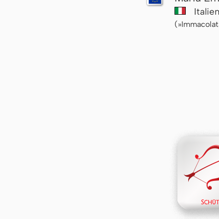
Italie
(»Immacolat