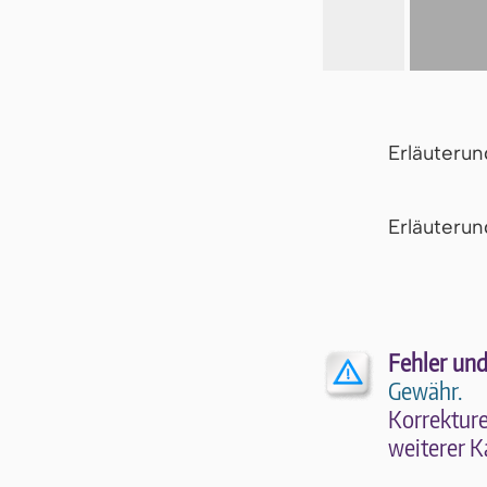
Erläuteru
Er­läu­te­r
Fehler und
Gewähr.
Kor­rek­tu­r
wei­te­rer K