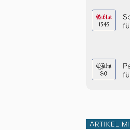
S
Biblia
1545
f
P
Pſalm
80
f
ARTIKEL M