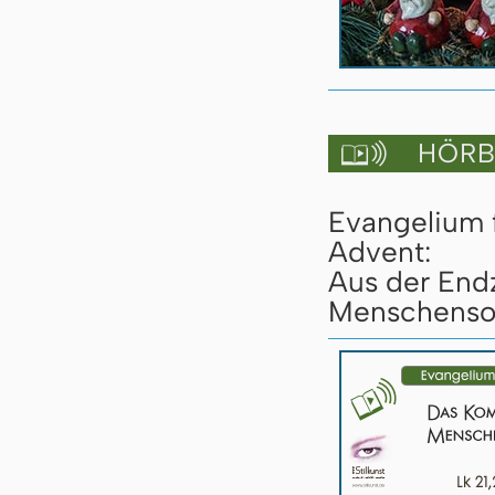
HÖRBU

Evangelium 
Advent:
Aus der End
Menschensoh