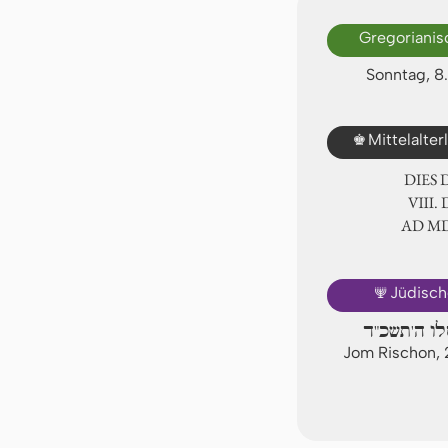
Gregorianis
Sonntag, 8
♚
Mittelalte
DIES
Ⅷ. 
AD Ⅿ
🕎
Jüdisch
לו ה'תשכ"ד
Jom Rischon, 