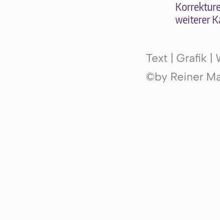
Kor­rek­tu­r
wei­te­rer K
Text | Grafik 
©by Reiner Mak