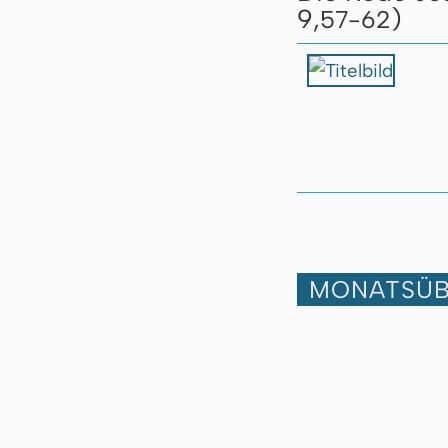
9,
)
57-62
MONATSÜB