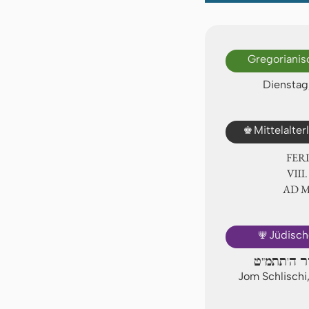
Gregorianis
Dienstag
♚
Mittelalte
FER
Ⅷ. 
AD 
🕎
Jüdisch
דר ה'תתמ"ט
Jom Schlischi