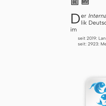
D
er
Intern
lik Deuts
im
seit 2019: Lan
seit: 2923: 