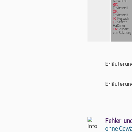
Karwoche
RK:
Fastenzeit
ÖK:
Fastenzeit
JK:
Pessach
JK:
Sefirat
HaOmer
EN:
Rupert
von Salzburg
Erläuteru
Er­läu­te­r
Fehler un
ohne Gewä