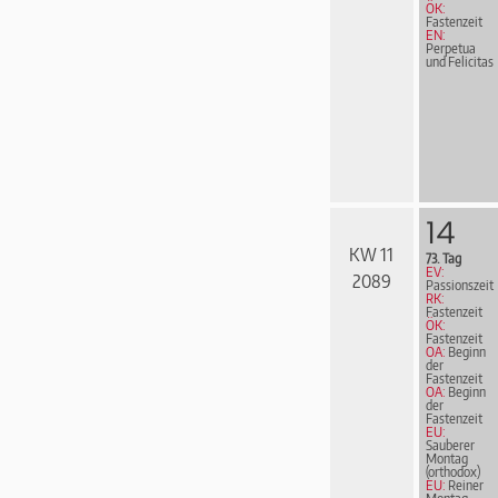
ÖK:
Fastenzeit
EN:
Perpetua
und Felicitas
14
KW 11
73. Tag
EV:
2089
Passionszeit
RK:
Fastenzeit
ÖK:
Fastenzeit
OA:
Beginn
der
Fastenzeit
OA:
Beginn
der
Fastenzeit
EU:
Sauberer
Montag
(orthodox)
EU:
Reiner