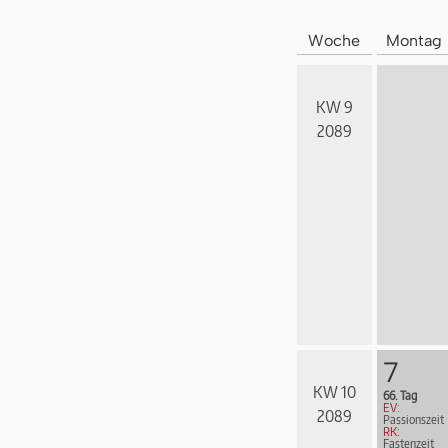
Woche
Montag
KW 9
2089
7
KW 10
66. Tag
EV:
2089
Passionszeit
RK:
Fastenzeit