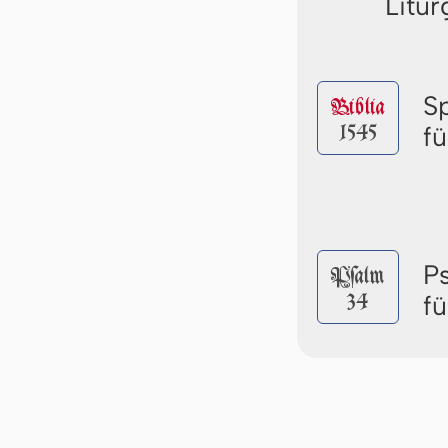
Litur
S
Biblia
1545
f
P
Pſalm
34
f