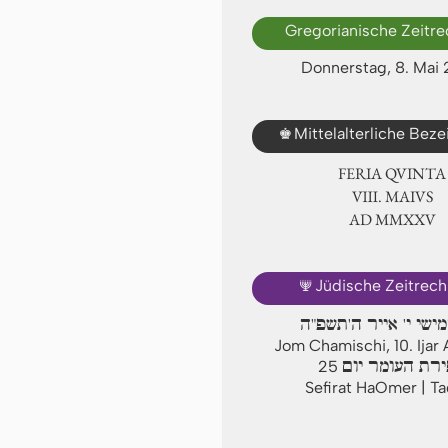
Gregorianische Zeitr
Donnerstag, 8. Mai
♚
Mittelalterliche Bez
FERIA QUINTA
Ⅷ. MAIVS
AD ⅯⅯⅩⅩⅤ
🕎
Jüdische Zeitrec
מישי י' אייר ה'תשפ"ה
Jom Chamischi, 10. Ija
רת העומר יום
25
Sefirat HaOmer | T