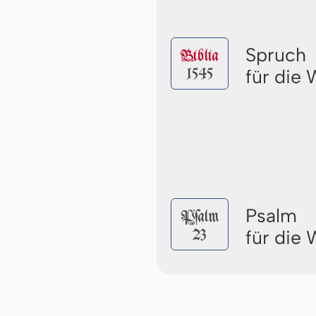
Spruch
Biblia
1545
für die
Psalm
Pſalm
23
für die