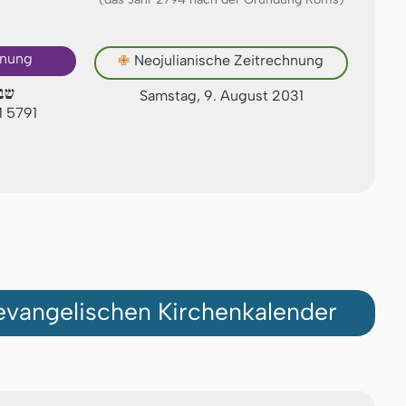
hnung
✙
Neojulianische Zeitrechnung
שב
Samstag, 9. August 2031
M 5791
vangelischen Kirchenkalender