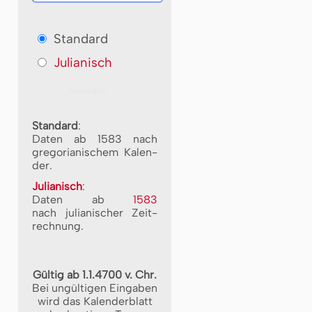
Standard
Julianisch
Standard
:
Daten ab 1583 nach
gre­go­ri­a­ni­schem Ka­len­
der.
Julianisch
:
Daten ab
1583
nach ju­li­a­ni­scher Zeit­
rech­nung.
Gültig ab 1.1.4700 v. Chr.
Bei ungültigen Eingaben
wird das Kalenderblatt