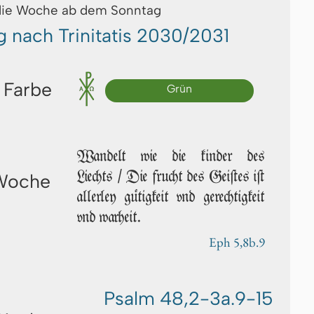
die Woche ab dem Sonntag
g nach Trinitatis 2030/2031
 Farbe
Grün
Wandelt wie die kinder des
Liechts / Die frucht des Geiſtes iſt
 Woche
allerley gütigkeit vnd gerechtigkeit
vnd war­heit.
Eph 5,8b.9
Psalm 48,2-3a.9-15