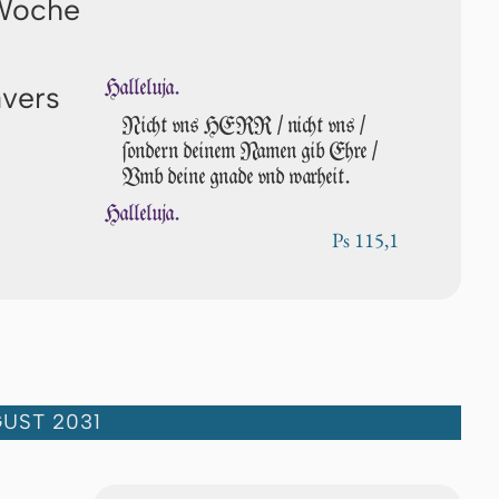
 Woche
Halleluja.
avers
Nicht vns HERR / nicht vns /
ſondern dei­nem Namen gib Ehre /
Vmb deine gnade vnd war­heit.
Halleluja.
Ps 115,1
UST 2031