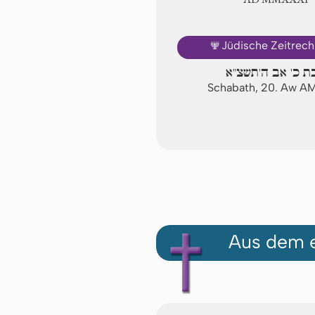
🕎
Jüdische Zeitrec
ת כ' אב ה'תשצ"א
Schabath, 20. Aw A
Aus dem e