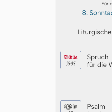
Für 
8. Sonnta
Liturgische
Spruch
Biblia
1545
für die
Psalm
Pſalm