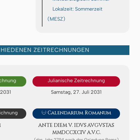
Lokalzeit: Sommerzeit
(MESZ)
CHIEDENEN ZEITRECHNUNGEN
echnung
Julianische Zeitrechnung
 2031
Samstag, 27. Juli 2031
eichnung

Calendarium Romanum
M
ANTE DIEM V. IDVS AV­GVS­TAS
ⅯⅯⅮⅭⅭⅩⅭⅠⅤ A.V.C.
(das Jahr 2794 nach der Gründung Roms)