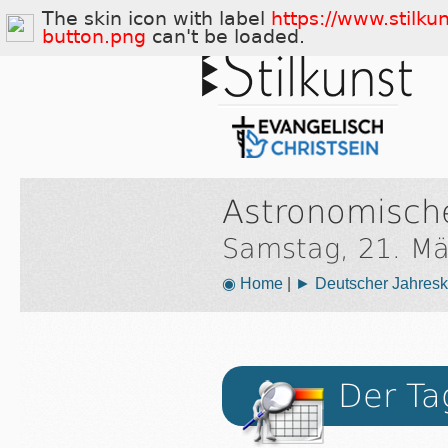
The skin icon with label
https://www.stilku
button.png
can't be loaded.
Astronomische
Samstag, 21. Mä
◉ Home
|
► Deutscher Jahresk
Der Ta