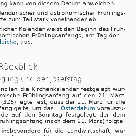
fang kann von die­sem Da­tum ab­wei­chen.
n­da­ri­scher und as­tro­no­mi­scher Früh­lings­
­te zum Teil stark von­ein­an­der ab.
r­li­cher Ka­len­der weist den Be­ginn des Früh­
no­mi­schen Früh­lings­an­fangs, am Tag der
lei­che
, aus.
Rückblick
legung und der Josefstag
­zi­len die Kir­chen­ka­len­der fest­ge­legt wur­
o­mi­sche Früh­lings­an­fang auf den 21. März.
 (325) leg­te fest, dass der 21. März für al­le
n­fang gel­te, um das
Os­ter­da­tum
vor­aus­zu­
r­de auf den Sonn­tag fest­ge­legt, der dem
rüh­lings­an­fang (nach dem 21. März) folg­te.
 ins­be­son­de­re für die Land­wirt­schaft, war