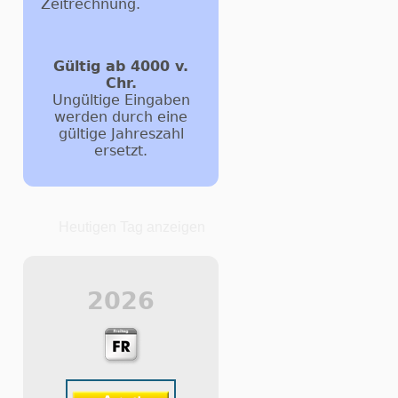
Zeitrechnung.
Gültig ab 4000 v.
Chr.
Ungültige Eingaben
werden durch eine
gültige Jahreszahl
ersetzt.
Heutigen Tag anzeigen
2026