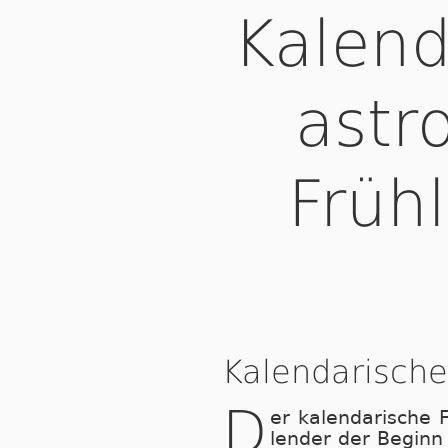
Kalend
astr
Früh
Kalendarische
D
er ka­len­da­ri­sch
len­der der Be­ginn 