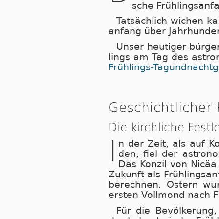
sche Früh­lings­an­
Tatsächlich wichen ka­le
an­fang über Jahr­hun­der
Unser heu­ti­ger bür­ge
lings am Tag des as­tro­
Früh­lings-Tag­und­nacht­g
Geschichtlicher 
Die kirchliche Fest
I
n der Zeit, als auf Kon
den, fiel der as­tro­n
Das Kon­zil von Ni­cäa
Zu­kunft als Früh­lings­a
be­rech­nen. Os­tern wu
ers­ten Voll­mond nach F
Für die Be­völ­ke­rung,