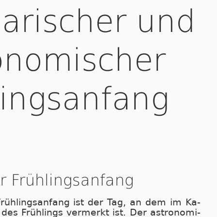
arischer und
onomischer
lingsanfang
r Frühlingsanfang
e Früh­lings­an­fang ist der Tag, an dem im Ka­
des Früh­lings ver­merkt ist. Der as­tro­no­mi­