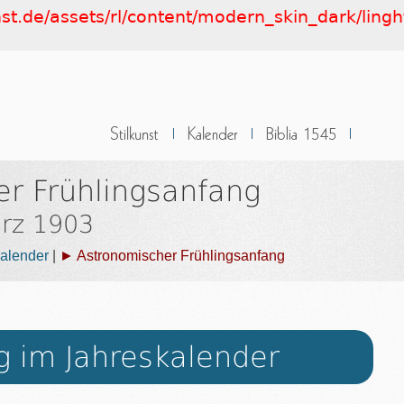
nst.de/assets/rl/content/modern_skin_dark/lingh
r Frühlingsanfang
rz 1903
alender
|
► Astronomischer Frühlingsanfang
g im Jahreskalender