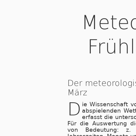
Meteo
Früh
Der meteorologi
März
D
ie Wissenschaft v
abspielenden Wet
erfasst die unters
Für die Auswertung di
von Bedeutung: z. B