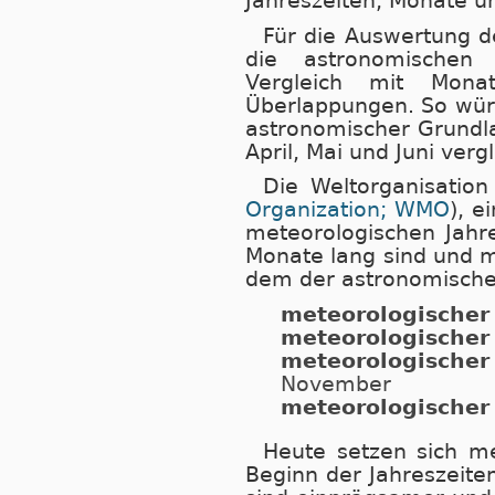
Jahreszeiten, Monate u
Für die Auswertung de
die astronomischen 
Vergleich mit Monat
Überlappungen. So wür
astronomischer Grundl
April, Mai und Juni verg
Die Weltorganisation
Organization; WMO
), e
meteorologischen Jahre
Monate lang sind und m
dem der astronomische B
meteorologischer
meteorologische
meteorologische
November
meteorologischer
Heute setzen sich m
Beginn der Jahreszeite