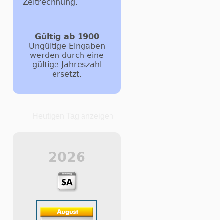
Zeitrechnung.
Gültig ab 1900
Ungültige Eingaben
werden durch eine
gültige Jahreszahl
ersetzt.
Heutigen Tag anzeigen
2026