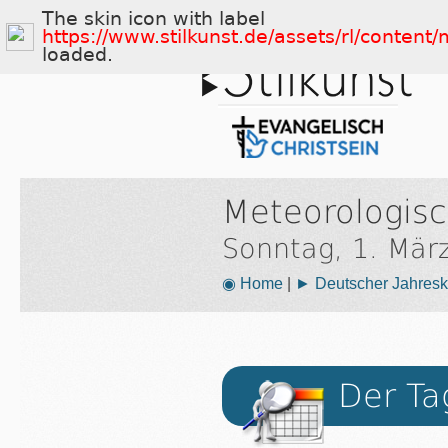
The skin icon with label
https://www.stilkunst.de/assets/rl/conten
loaded.
Meteorologisc
Sonntag, 1. Mär
◉ Home
|
► Deutscher Jahresk
Der Ta