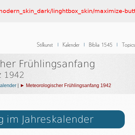
t/modern_skin_dark/linghtbox_skin/maximize-bu
her Frühlingsanfang
z 1942
alender
|
► Meteorologischer Frühlingsanfang 1942
g im Jahreskalender