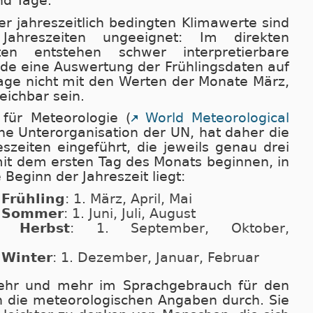
nd Tage.
r jahreszeitlich bedingten Klimawerte sind
Jahreszeiten ungeeignet: Im direkten
en entstehen schwer interpretierbare
de eine Auswertung der Frühlingsdaten auf
age nicht mit den Werten der Monate März,
leichbar sein.
 für Meteorologie (
World Meteorological
ine Unterorganisation der UN, hat daher die
szeiten eingeführt, die jeweils genau drei
it dem ersten Tag des Monats beginnen, in
eginn der Jahreszeit liegt:
 Frühling
: 1. März, April, Mai
r Sommer
: 1. Juni, Juli, August
r Herbst
: 1. September, Oktober,
 Winter
: 1. Dezember, Januar, Februar
ehr und mehr im Sprachgebrauch für den
n die meteorologischen Angaben durch. Sie