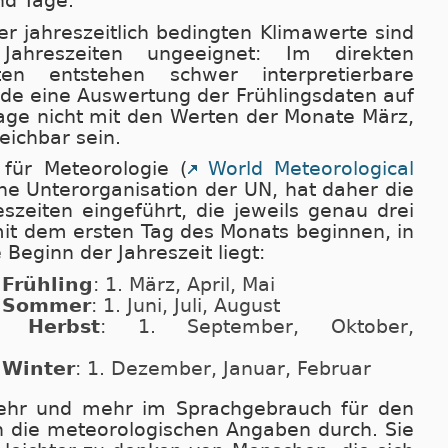
nd Tage.
r jahreszeitlich bedingten Klimawerte sind
Jahreszeiten ungeeignet: Im direkten
en entstehen schwer interpretierbare
de eine Auswertung der Frühlingsdaten auf
age nicht mit den Werten der Monate März,
leichbar sein.
 für Meteorologie (
World Meteorological
ine Unterorganisation der UN, hat daher die
szeiten eingeführt, die jeweils genau drei
it dem ersten Tag des Monats beginnen, in
eginn der Jahreszeit liegt:
 Frühling
: 1. März, April, Mai
r Sommer
: 1. Juni, Juli, August
r Herbst
: 1. September, Oktober,
 Winter
: 1. Dezember, Januar, Februar
ehr und mehr im Sprachgebrauch für den
n die meteorologischen Angaben durch. Sie