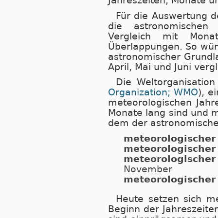
Jahreszeiten, Monate u
Für die Auswertung de
die astronomischen 
Vergleich mit Monat
Überlappungen. So wür
astronomischer Grundl
April, Mai und Juni verg
Die Weltorganisation
Organization; WMO
), e
meteorologischen Jahre
Monate lang sind und m
dem der astronomische B
meteorologischer
meteorologische
meteorologische
November
meteorologischer
Heute setzen sich m
Beginn der Jahreszeite