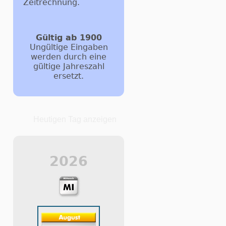
Zeitrechnung.
Gültig ab 1900
Ungültige Eingaben
werden durch eine
gültige Jahreszahl
ersetzt.
Heutigen Tag anzeigen
2026