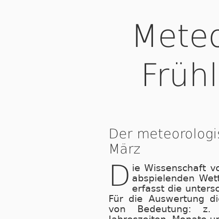
Meteo
Früh
Der meteorologi
März
D
ie Wissenschaft v
abspielenden Wet
erfasst die unters
Für die Auswertung di
von Bedeutung: z. B