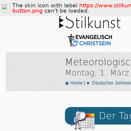
The skin icon with label
https://www.stilku
button.png
can't be loaded.
Meteorologisc
Montag, 1. März
◉ Home
|
► Deutscher Jahresk
Der Ta