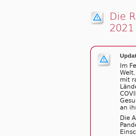
Die 
2021
Updat
Im F
Welt.
mit r
Länd
COVID
Gesun
an ih
Die A
Pand
Einsc