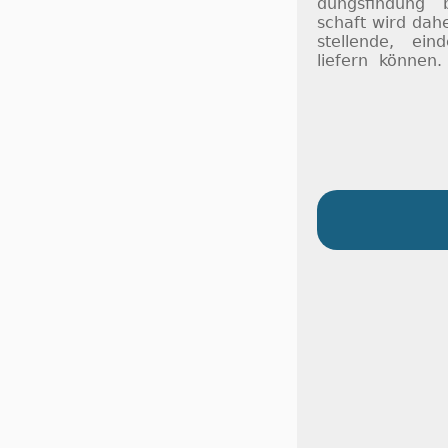
dungs­fin­dung 
schaft wird da­h
stel­lende, ein­d
lie­fern kön­nen.