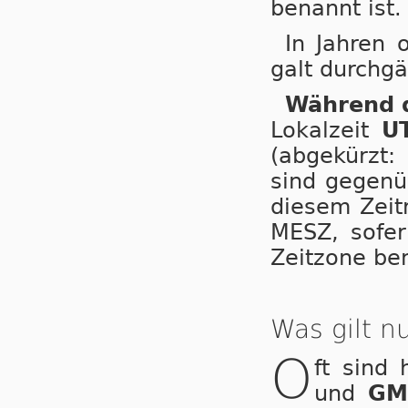
benannt ist.
In Jahren 
galt durchgä
Während d
Lokalzeit
U
(abgekürzt:
sind gegenüb
diesem Zeitr
MESZ, so­fer
Zeitzone be­
Was gilt 
O
ft sind
und
GM