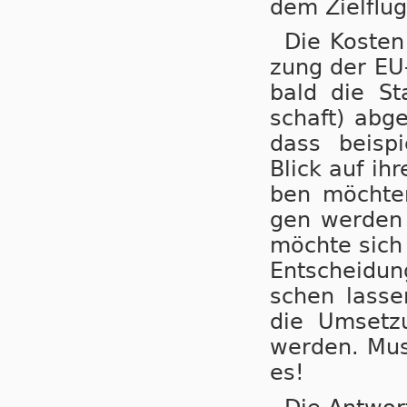
dem Ziel­flug­
Die Kos­ten
zung der EU-
bald die Sta
schaft) ab­g
dass bei­spi
Blick auf ihr
ben möch­ten
gen wer­den l
möch­te sich n
Ent­schei­dun
schen las­se
die Um­set­z
wer­den. Mus
es!