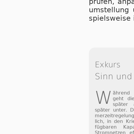
prü­fen, an­p
um­stel­lung 
spiels­wei­s
Exkurs
Sinn und
W
ährend
geht di
später
später unter. 
mer­zeit­re­ge­lu
lich, in den Kri
füg­ba­ren Ka­p
Strom­net­zen ef­