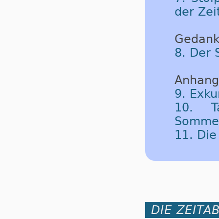
der Zei
Gedank
8. Der 
Anhang
9. Exku
10. T
Sommerz
11. Di
DIE ZEITA