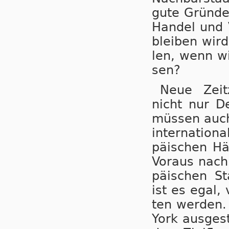
gute Grün­de 
Han­del und V
blei­ben wird
len, wenn wir
sen?
Neue Zeit­z
nicht nur De
müs­sen auch 
in­ter­na­ti­o
pä­i­schen Hä
Vor­aus nach 
pä­i­schen St
ist es egal, 
ten wer­den. 
York aus­ge­st