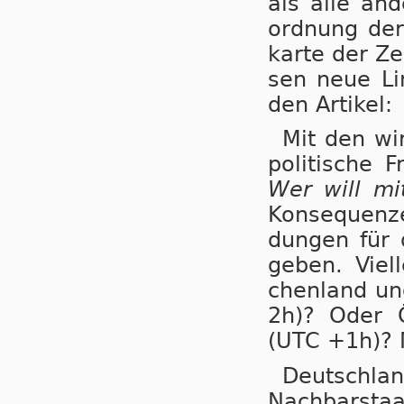
als alle an­d
ord­nung der
kar­te der Ze
sen neue Li­
den Artikel:
Mit den wir
po­li­ti­sche
Wer will m
Kon­se­quen­
dungen für di
ge­ben. Viel
chen­land und
2h)? Oder Ös
(UTC +1h)? M
Deutsch­lan
Nach­bar­sta