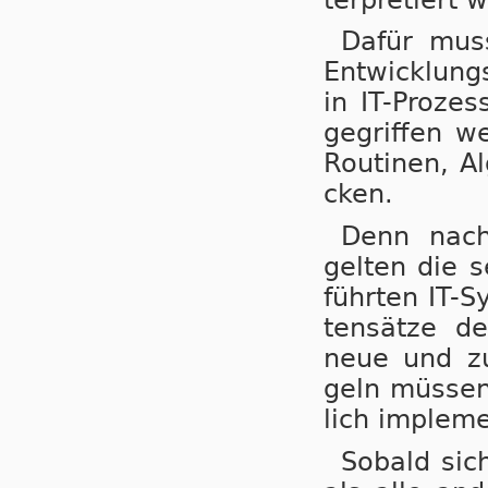
Dafür muss 
Ent­wick­lung
in IT-Pro­zes
ge­grif­fen w
Rou­ti­nen, A
cken.
Denn nach 
gel­ten die s
führ­ten IT-S
ten­sät­ze d
neue und zu­k
geln müs­sen 
lich im­ple­m
Sobald sich