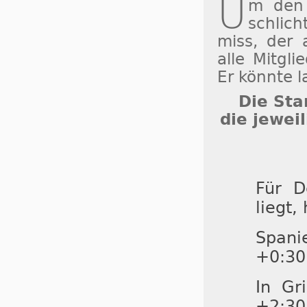
U
m den 
schlic
miss, der 
alle Mitgli
Er könnte l
Die Sta
die jewei
Für D
liegt,
Spani
+0:30
In Gr
+2:30