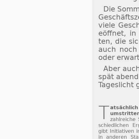
Die Som­me
Ge­schäfts­z
vie­le Ge­sc
eöff­net, in 
ten, die si
auch noch a
oder er­war­
Aber auch
spät abends
Ta­ges­licht
T
atsächlich
um­strit­te
zahl­rei­che 
schied­li­chen Er
gibt Ini­ti­a­ti­v
in an­de­ren St