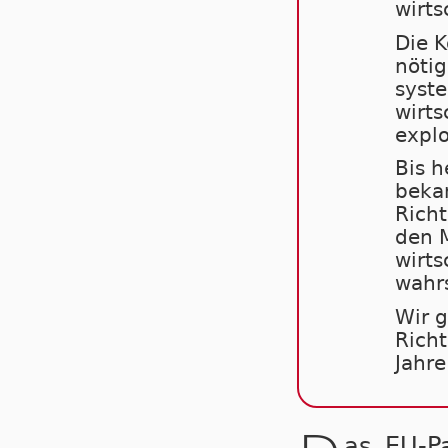
wirts
Die K
nöti
syste
wirts
explo
Bis h
bekan
Richt
den M
wirts
wahrs
Wir g
Richt
Jahre
as EU-P