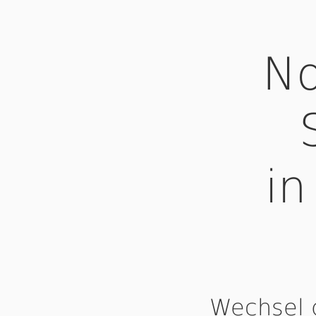
No
in
Wechsel 