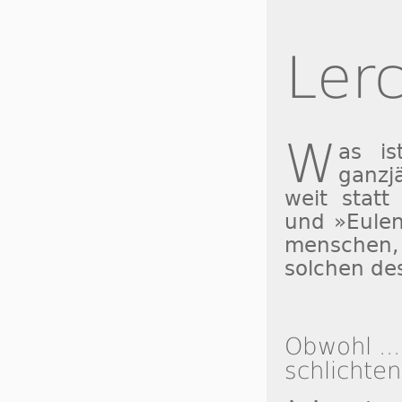
Ler
W
as is
ganzj
weit statt
und »Eu­len
men­schen,
sol­chen de
Obwohl ...
schlichten