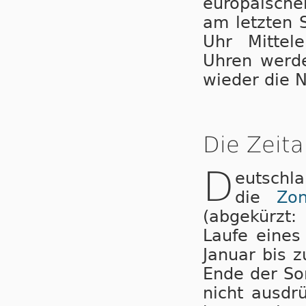
eu­ro­pä­i­sc
am letzten 
Uhr Mit­tel­
Uhren wer­de
wieder die N
Die Zeita
D
eutschl
die
Zo
(abgekürzt:
Laufe ei­nes
Januar bis 
Ende der So
nicht ausdr