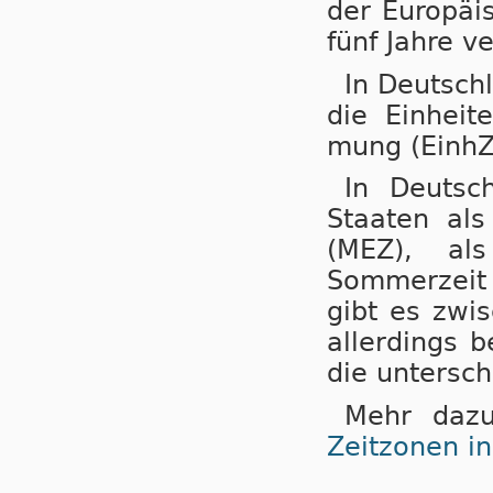
der Eu­ro­pä
fünf Jahre ve
In Deutsch
die Einheit
mung (EinhZ
In Deutsc
Staaten als N
(MEZ), als
Sommerzeit (
gibt es zwi
aller­dings b
die untersch
Mehr dazu
Zeitzonen i