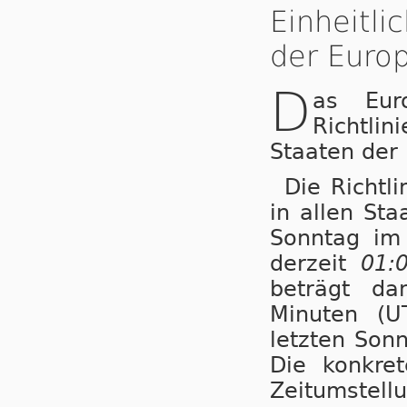
Einheitl
der Europ
D
as Eur
Richtli
Staaten der
Die Richtl
in allen St
Sonntag i
derzeit
01:
beträgt da
Minuten (U
letzten Son
Die konkret
Zeitumstellu