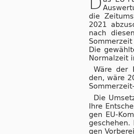
D
Auswertu
die Zeit­um­
2021 ab­zu­s
nach die­sem
Som­mer­zeit
Die ge­wähl­t
Nor­mal­zeit 
Wäre der B
den, wä­re 20
Som­mer­zeit-
Die Um­set­
Ihre Ent­sche
gen EU-Kom­mi
ge­sche­hen. 
gen Vor­be­re