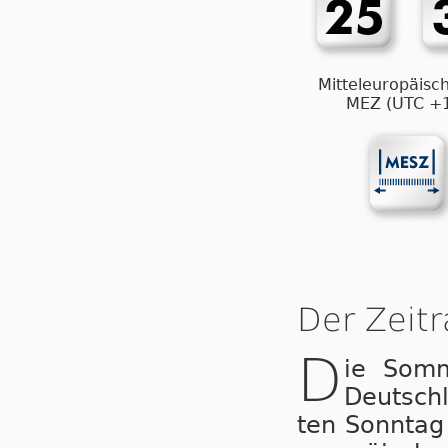
Mitteleuropäisch
MEZ (UTC +
Der Zeit
D
ie Som­
Deutsch
ten Sonntag