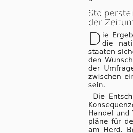
Stolperst
der Zeitum
D
ie Ergeb
die nat
staa­ten sic
den Wunsch 
der Umfrage
zwi­schen ei
sein.
Die Entsche
Kon­se­quen­z
Han­del und 
plä­ne für de
am Herd. Be­