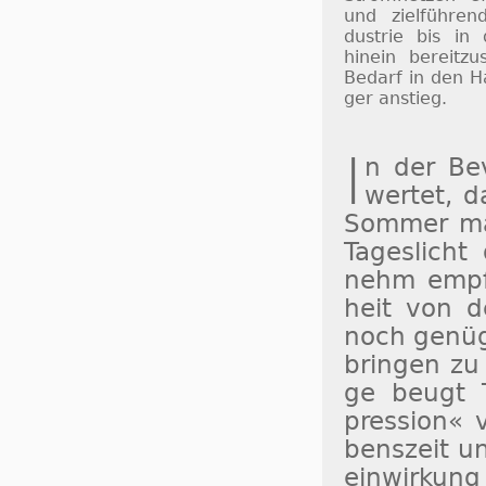
und ziel­füh­ren
dus­trie bis in
hinein be­reit­zu
Be­darf in den H
ger an­stieg.
I
n der Be­v
wertet, da
Som­mer ma
Ta­ges­lich
nehm empfu
heit von d
noch ge­nü­
brin­gen zu 
ge beugt Ta
pres­sion« v
bens­zeit un
ein­wir­kun