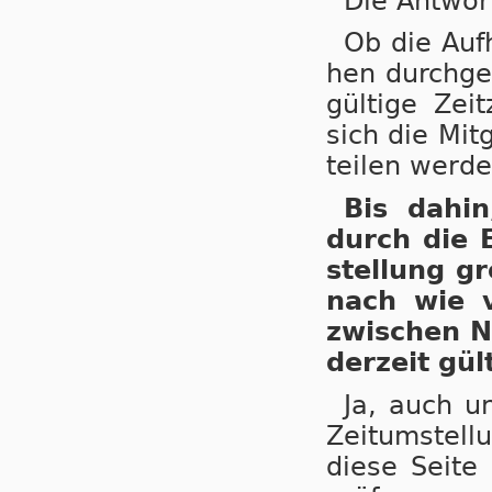
Die Antwor
Ob die Auf­
hen durch­ge­
gül­ti­ge Ze
sich die Mit­
tei­len wer­de
Bis dahin,
durch die E
stel­lung gr
nach wie vo
zwi­schen N
der­zeit gül­
Ja, auch un
Zeit­um­stel­
die­se Sei­te