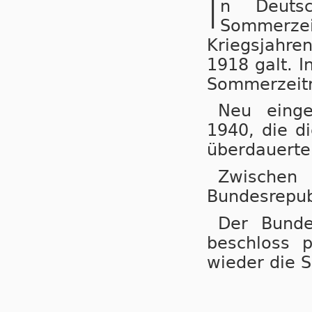
I
n Deuts
Sommerzeit
Kriegs­jah­r
1918 galt. I
Sommerzeitr
Neu einge
1940, die di
überdauerte
Zwische
Bundesrepub
Der Bunde
beschloss 
wieder die 