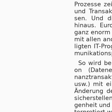
Pro­zes­se zei
und Trans­ak
sen. Und die
hinaus. Euro
ganz enorm be
mit allen an­
lig­ten IT-Pr
mu­ni­ka­ti­on
So wird bei
on (Da­ten­er
nanz­trans­ak
usw.) mit ei
Än­de­rung d
si­cher­stel­l
gen­heit und 
ter­pre­tiert 