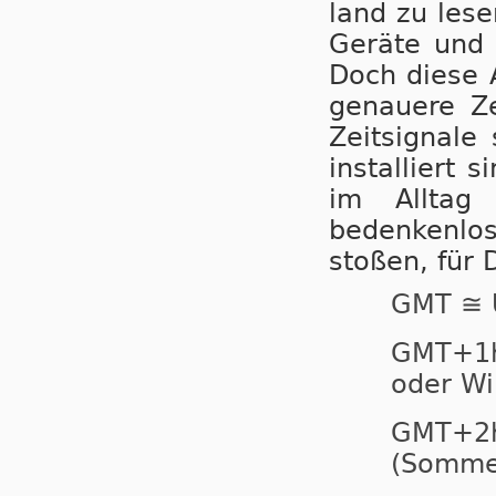
land zu lesen
Geräte und A
Doch diese An
ge­nau­e­re 
Zeitsignal
installiert 
im Alltag
bedenkenlos 
stoßen, für 
GMT ≅ 
GMT+
oder Wi
GMT+
(Sommer