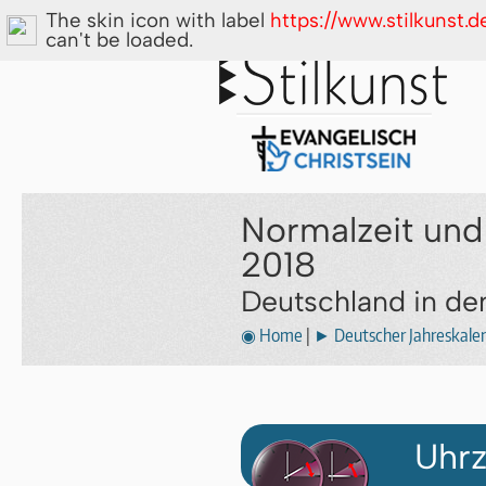
The skin icon with label
https://www.stilkunst.
can't be loaded.
Normalzeit und
2018
Deutschland in d
◉ Home
|
► Deutscher Jahreskale
Uhrz