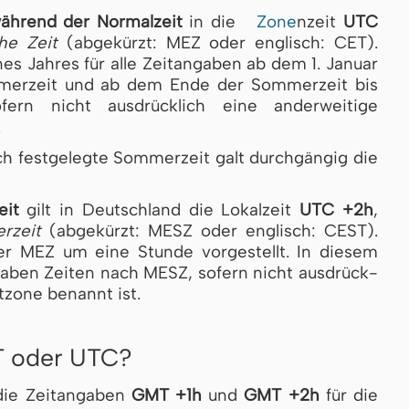
ährend der Normalzeit
in die
Zone
nzeit
UTC
sche Zeit
(abgekürzt: MEZ oder englisch: CET).
­nes Jah­res für alle Zeitangaben ab dem 1. Januar
er­zeit und ab dem Ende der Som­mer­zeit bis
ern nicht ausdrücklich eine anderweitige
.
ch festgelegte Sommerzeit galt durchgängig die
eit
gilt in Deutschland die Lokalzeit
UTC +2h
,
­zeit
(abgekürzt: MESZ oder englisch: CEST).
 MEZ um eine Stun­de vor­ge­stellt. In diesem
­ga­ben Zeiten nach MESZ, so­fern nicht aus­drück­
tzone be­nannt ist.
T oder UTC?
 die Zeitangaben
GMT +1h
und
GMT +2h
für die