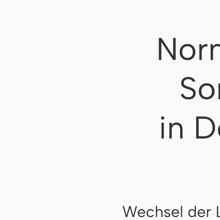
Norm
So
in D
Wechsel der 