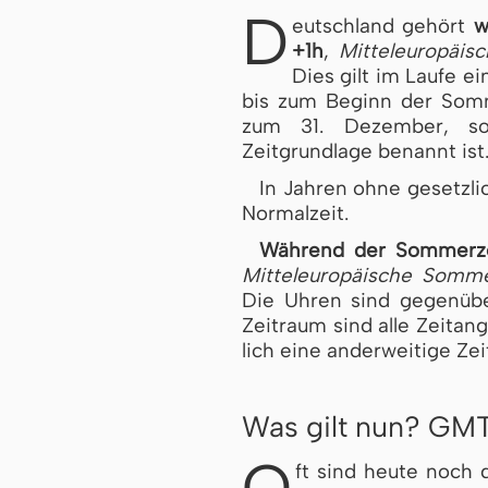
D
eutschland gehört
w
+1h
,
Mit­tel­eu­ro­pä­i­
Dies gilt im Laufe ei
bis zum Beginn der Som­m
zum 31. Dezember, sof
Zeitgrundlage benannt ist
In Jahren ohne gesetzli
Normalzeit.
Während der Som­mer­z
Mitteleuropäische Som­mer
Die Uhren sind gegenüber
Zeitraum sind alle Zeit­an
lich eine anderweitige Zei
Was gilt nun? GM
O
ft sind heute noch