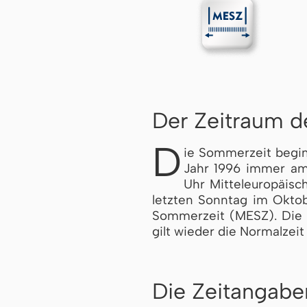
Der Zeitraum d
D
ie Som­mer­zeit begi
Jahr 1996 immer am
Uhr Mit­tel­eu­ro­pä­
letzten Sonntag im Oktobe
Som­mer­zeit (MESZ). Die U
gilt wieder die Normalzeit
Die Zeitangabe