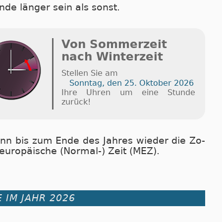
nde länger sein als sonst.
Von Sommerzeit
nach Winterzeit
Stellen Sie am
Sonntag, den 25. Oktober 2026
Ihre Uhren um eine Stunde
zurück!
nn bis zum En­de des Jah­res wie­der die Zo­
eu­ro­pä­i­sche (Nor­mal-) Zeit (MEZ).
 IM JAHR 2026