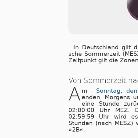
In Deutschland gilt da
sche Som­mer­zeit (MESZ
Zeit­punkt gilt die Zo­n
Von Sommerzeit nac
A
m
Sonntag, den
enden. Morgens u
eine Stunde zurü
02:00:00 Uhr MEZ. D
02:59:59 Uhr wird es
Stunden (nach MESZ) w
»2B«.