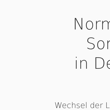
Norm
So
in D
Wechsel der 