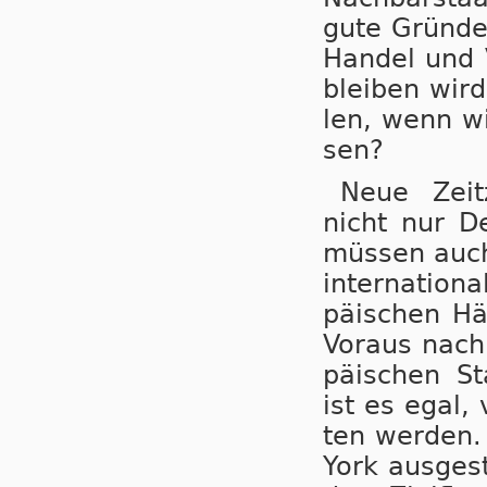
gute Grün­de 
Han­del und V
blei­ben wird
len, wenn wir
sen?
Neue Zeit­z
nicht nur De
müs­sen auch 
in­ter­na­ti­o
pä­i­schen Hä
Vor­aus nach 
pä­i­schen St
ist es egal, 
ten wer­den. 
York aus­ge­st