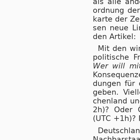
als alle an­d
ord­nung der
kar­te der Ze
sen neue Li­
den Artikel:
Mit den wir
po­li­ti­sche
Wer will m
Kon­se­quen­
dungen für di
ge­ben. Viel
chen­land und
2h)? Oder Ös
(UTC +1h)? M
Deutsch­lan
Nach­bar­sta