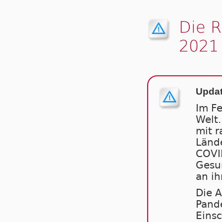
Die 
2021
Updat
Im F
Welt.
mit r
Länd
COVID
Gesun
an ih
Die A
Pand
Einsc