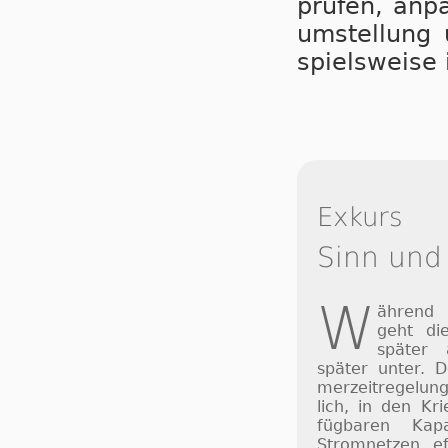
prü­fen, an­p
um­stel­lung 
spiels­wei­s
Exkurs
Sinn und
W
ährend
geht di
später
später unter. 
mer­zeit­re­ge­lu
lich, in den Kri
füg­ba­ren Ka­p
Strom­net­zen ef­