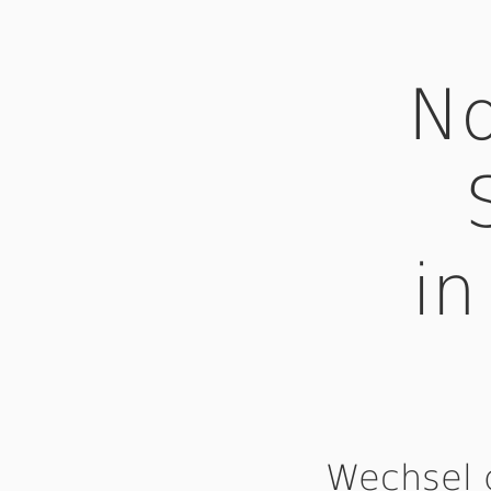
No
in
Wechsel 