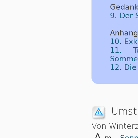
Gedank
9. Der 
Anhang
10. Exk
11. T
Sommerz
12. Di
Umste
Von Winter
m
Sonn