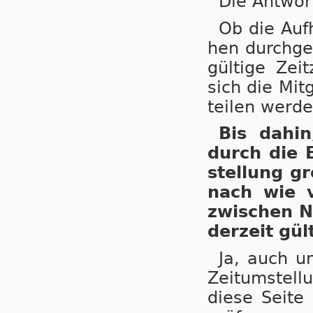
Die Antwor
Ob die Auf­
hen durch­ge­
gül­ti­ge Ze
sich die Mit­
tei­len wer­de
Bis dahin,
durch die E
stel­lung gr
nach wie vo
zwi­schen N
der­zeit gül­
Ja, auch un
Zeit­um­stel­
die­se Sei­te