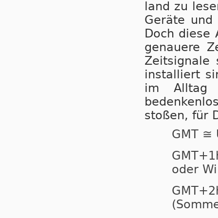
land zu lesen
Geräte und A
Doch diese An
ge­nau­e­re 
Zeitsignal
installiert 
im Alltag
bedenkenlos 
stoßen, für 
GMT ≅ 
GMT+
oder Wi
GMT+
(Sommer