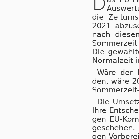
D
Auswertu
die Zeit­um­
2021 ab­zu­s
nach die­sem
Som­mer­zeit
Die ge­wähl­t
Nor­mal­zeit 
Wäre der B
den, wä­re 20
Som­mer­zeit-
Die Um­set­
Ihre Ent­sche
gen EU-Kom­mi
ge­sche­hen. 
gen Vor­be­re