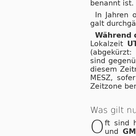
benannt ist.
In Jahren 
galt durchgä
Während d
Lokalzeit
U
(abgekürzt:
sind gegenüb
diesem Zeitr
MESZ, so­fer
Zeitzone be­
Was gilt 
O
ft sind
und
GM