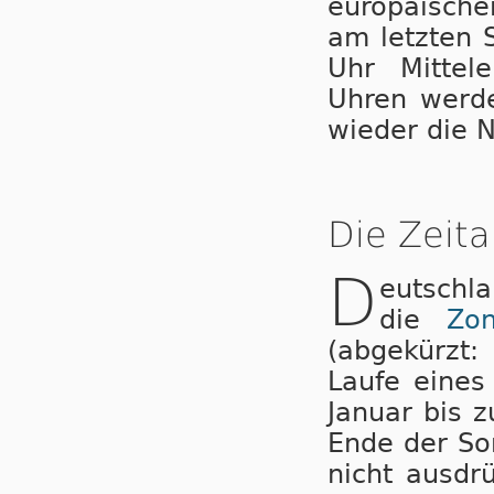
eu­ro­pä­i­sc
am letzten 
Uhr Mit­tel­
Uhren wer­de
wieder die N
Die Zeita
D
eutschl
die
Zo
(abgekürzt:
Laufe ei­nes
Januar bis 
Ende der So
nicht ausdr