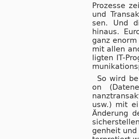
Pro­zes­se zei
und Trans­ak
sen. Und die
hinaus. Euro
ganz enorm be
mit allen an­
lig­ten IT-Pr
mu­ni­ka­ti­on
So wird bei
on (Da­ten­er
nanz­trans­ak
usw.) mit ei
Än­de­rung d
si­cher­stel­l
gen­heit und 