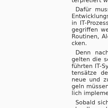
ter­pre­tiert 
Dafür muss 
Ent­wick­lung
in IT-Pro­zes
ge­grif­fen w
Rou­ti­nen, A
cken.
Denn nach 
gel­ten die s
führ­ten IT-S
ten­sät­ze d
neue und zu­k
geln müs­sen 
lich im­ple­m
Sobald sich