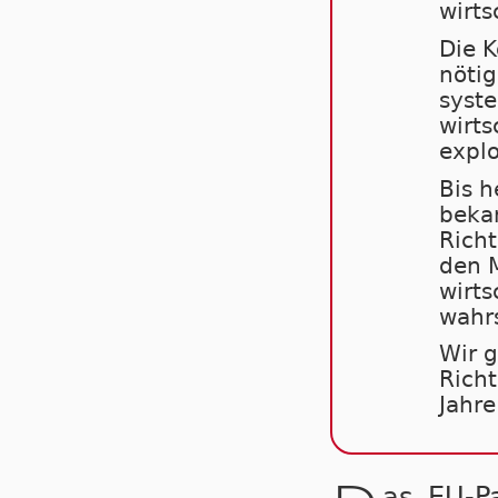
wirts
Die K
nöti
syste
wirts
explo
Bis h
bekan
Richt
den M
wirts
wahrs
Wir g
Richt
Jahre
as EU-P