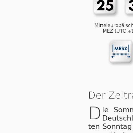
Mitteleuropäisch
MEZ (UTC +
Der Zeit
D
ie Som­
Deutsch
ten Sonntag