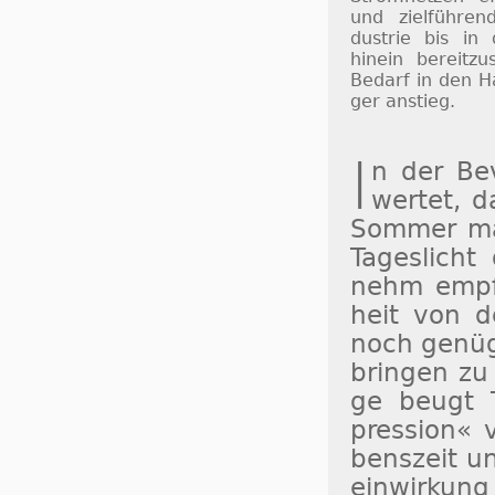
und ziel­füh­ren
dus­trie bis in
hinein be­reit­zu
Be­darf in den H
ger an­stieg.
I
n der Be­v
wertet, da
Som­mer ma
Ta­ges­lich
nehm empfu
heit von d
noch ge­nü­
brin­gen zu 
ge beugt Ta
pres­sion« v
bens­zeit un
ein­wir­kun