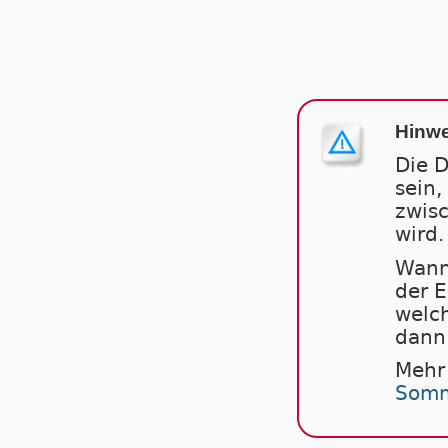
Hinwe
Die D
sein,
zwis
wird.
Wann
der 
welch
dann 
Mehr
Somm