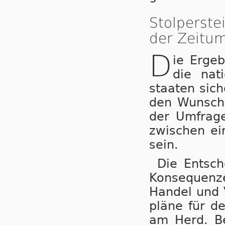
Stolperst
der Zeitum
D
ie Ergeb
die nat
staa­ten sic
den Wunsch 
der Umfrage
zwi­schen ei
sein.
Die Entsche
Kon­se­quen­z
Han­del und 
plä­ne für de
am Herd. Be­