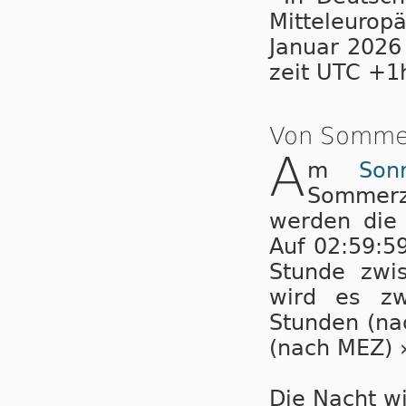
Mit­tel­eu­ro
Ja­nu­ar 2026
zeit UTC +1
Von Sommer
A
m
Son
Sommerz
wer­den die
Auf 02:59:5
Stunde zwi
wird es zw
Stunden (na
(nach MEZ) 
Die Nacht wi