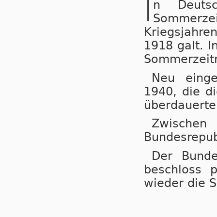
I
n Deuts
Sommerzeit
Kriegs­jah­r
1918 galt. I
Sommerzeitr
Neu einge
1940, die di
überdauerte
Zwische
Bundesrepub
Der Bunde
beschloss 
wieder die 