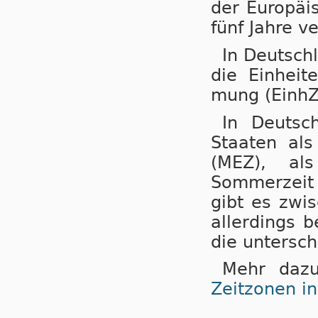
der Eu­ro­pä
fünf Jahre ve
In Deutsch
die Einheit
mung (EinhZ
In Deutsc
Staaten als N
(MEZ), als
Sommerzeit (
gibt es zwi
aller­dings b
die untersch
Mehr dazu
Zeitzonen i