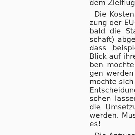
dem Ziel­flug­
Die Kos­ten
zung der EU-
bald die Sta
schaft) ab­g
dass bei­spi
Blick auf ihr
ben möch­ten
gen wer­den l
möch­te sich n
Ent­schei­dun
schen las­se
die Um­set­z
wer­den. Mus
es!