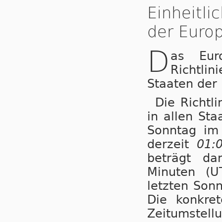
Einheitl
der Europ
D
as Eur
Richtli
Staaten der
Die Richtl
in allen St
Sonntag i
derzeit
01:
beträgt da
Minuten (U
letzten Son
Die konkret
Zeitumstellu