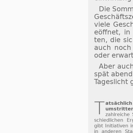
Die Som­me
Ge­schäfts­z
vie­le Ge­sc
eöff­net, in 
ten, die si
auch noch a
oder er­war­
Aber auch
spät abends
Ta­ges­licht
T
atsächlich
um­strit­te
zahl­rei­che 
schied­li­chen Er
gibt Ini­ti­a­ti­v
in an­de­ren St