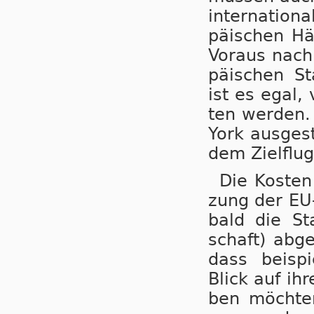
in­ter­na­ti­o
pä­i­schen Hä
Vor­aus nach 
pä­i­schen St
ist es egal, 
ten wer­den. 
York aus­ge­st
dem Ziel­flug­
Die Kos­ten
zung der EU-
bald die Sta
schaft) ab­g
dass bei­spi
Blick auf ihr
ben möch­ten