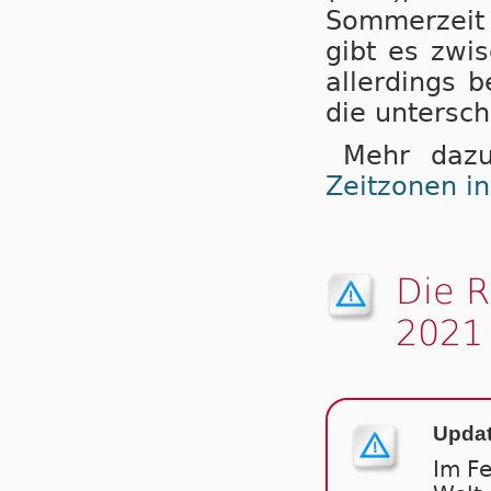
Sommerzeit (
gibt es zwi
aller­dings b
die untersch
Mehr dazu
Zeitzonen i
Die 
2021
Updat
Im F