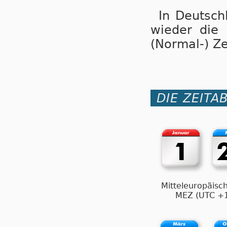
In Deutsch
wie­der die Z
(Nor­mal-) Ze
DIE ZEITA
Mitteleuropäisch
MEZ (UTC +