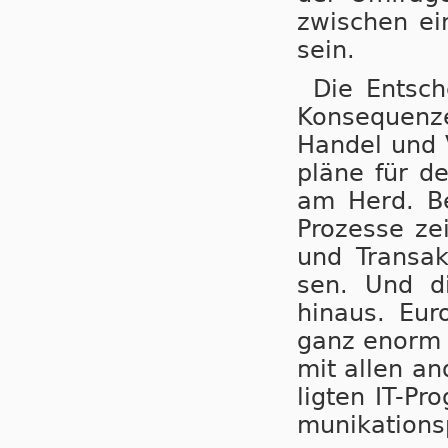
zwi­schen ei
sein.
Die Entsche
Kon­se­quen­z
Han­del und 
plä­ne für de
am Herd. Be­
Pro­zes­se zei
und Trans­ak
sen. Und die
hinaus. Euro
ganz enorm be
mit allen an­
lig­ten IT-Pr
mu­ni­ka­ti­on