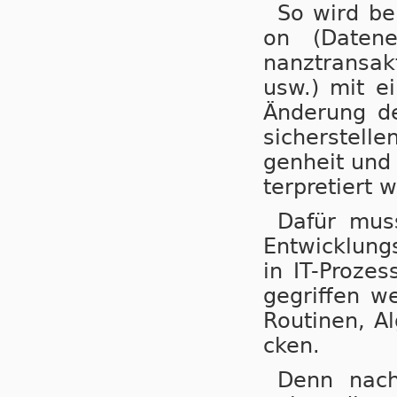
So wird bei
on (Da­ten­er
nanz­trans­ak
usw.) mit ei
Än­de­rung d
si­cher­stel­l
gen­heit und 
ter­pre­tiert 
Dafür muss 
Ent­wick­lung
in IT-Pro­zes
ge­grif­fen w
Rou­ti­nen, A
cken.
Denn nach 