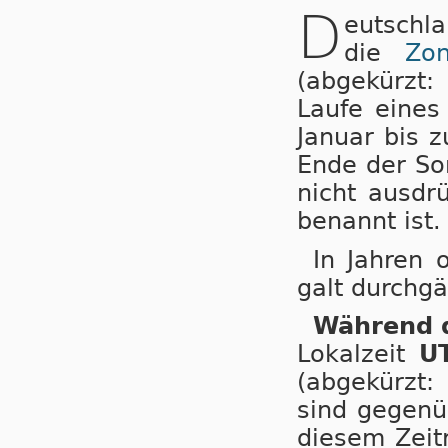
D
eutschl
die
Zo
(abgekürzt:
Laufe ei­nes
Januar bis 
Ende der So
nicht ausdr
benannt ist.
In Jahren 
galt durchgä
Während d
Lokalzeit
U
(abgekürzt:
sind gegenüb
diesem Zeitr