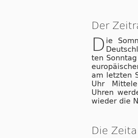
Der Zeit
D
ie Som­
Deutsch
ten Sonntag
eu­ro­pä­i­sc
am letzten 
Uhr Mit­tel­
Uhren wer­de
wieder die N
Die Zeita