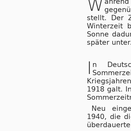
W
ähren
gegenü
stellt. Der
Winterzeit 
Sonne dadur
später unter
I
n Deuts
Sommerzeit
Kriegs­jah­r
1918 galt. I
Sommerzeitr
Neu einge
1940, die di
überdauerte