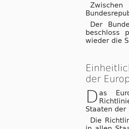
Zwische
Bundesrepub
Der Bunde
beschloss 
wieder die 
Einheitl
der Europ
D
as Eur
Richtli
Staaten der
Die Richtl
in allen St