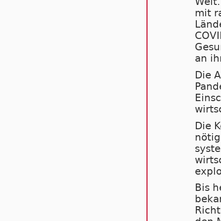
Welt.
mit r
Länd
COVID
Gesun
an ih
Die A
Pand
Einsc
wirts
Die K
nöti
syste
wirts
explo
Bis h
bekan
Richt