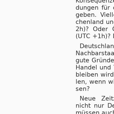
Kon­se­quen­
dungen für di
ge­ben. Viel
chen­land und
2h)? Oder Ös
(UTC +1h)? M
Deutsch­lan
Nach­bar­sta
gute Grün­de 
Han­del und V
blei­ben wird
len, wenn wir
sen?
Neue Zeit­z
nicht nur De
müs­sen auch 