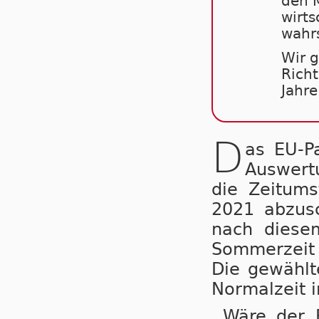
den M
wirts
wahrs
Wir g
Richt
Jahre
D
as EU-P
Auswertu
die Zeit­um­
2021 ab­zu­s
nach die­sem
Som­mer­zeit
Die ge­wähl­t
Nor­mal­zeit 
Wäre der B