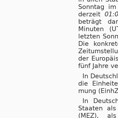
Sonntag i
derzeit
01:
beträgt da
Minuten (U
letzten Son
Die konkret
Zeitumstellu
der Eu­ro­pä
fünf Jahre ve
In Deutsch
die Einheit
mung (EinhZ
In Deutsc
Staaten als N
(MEZ), als