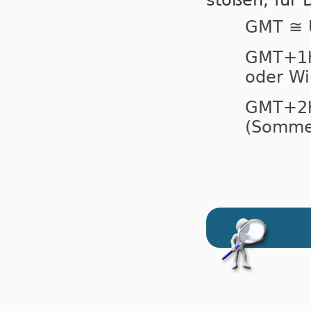
stoßen, für 
GMT ≅ 
GMT+
oder Wi
GMT+
(Sommer