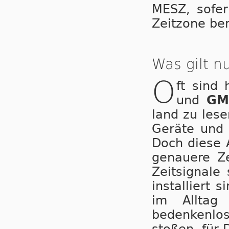
MESZ, so­fer
Zeitzone be­
Was gilt 
O
ft sind
und
GM
land zu lesen
Geräte und A
Doch diese An
ge­nau­e­re 
Zeitsignal
installiert 
im Alltag
bedenkenlos 