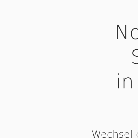
No
in
Wechsel 