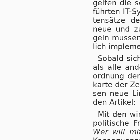
gel­ten die s
führ­ten IT-S
ten­sät­ze d
neue und zu­k
geln müs­sen 
lich im­ple­m
Sobald sich
als alle an­d
ord­nung der
kar­te der Ze
sen neue Li­
den Artikel:
Mit den wir
po­li­ti­sche
Wer will m