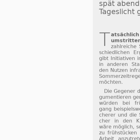
spät abends
Ta­ges­licht
T
atsächlich
um­strit­te
zahl­rei­che 
schied­li­chen Er
gibt Ini­ti­a­ti­v
in an­de­ren St
den Nut­zen in­fr
Som­mer­zeit­re­
möch­ten.
Die Gegener d
gu­men­tie­ren 
würden bei frü
gang bei­spiels­w
che­rer und die 
cher in den Kla
wäre mög­lich, sc
zu früh­stücken
Ar­beit an­zu­t