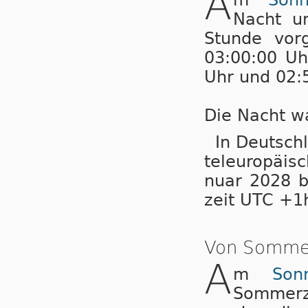
A
Nacht u
Stunde vorg
03:00:00 Uh
Uhr und 02:5
Die Nacht wa
In Deutschl
tel­eu­ro­pä­
nu­ar 2028 b
zeit UTC +1
Von Sommer
A
m
Son
Sommerz