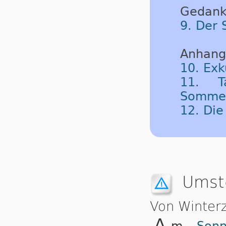
Gedank
9. Der 
Anhang
10. Exk
11. T
Sommerz
12. Di
Umste
Von Winter
m
Sonn