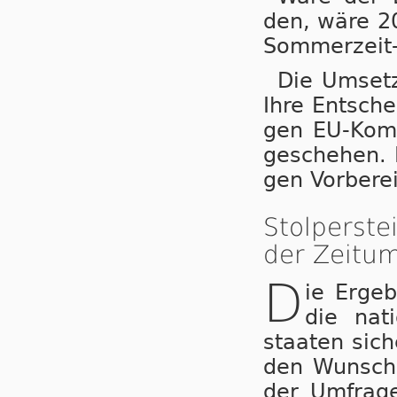
den, wä­re 20
Som­mer­zeit-
Die Um­set­
Ihre Ent­sche
gen EU-Kom­mi
ge­sche­hen. 
gen Vor­be­re
Stolperst
der Zeitum
D
ie Ergeb
die nat
staa­ten sic
den Wunsch 
der Umfrage