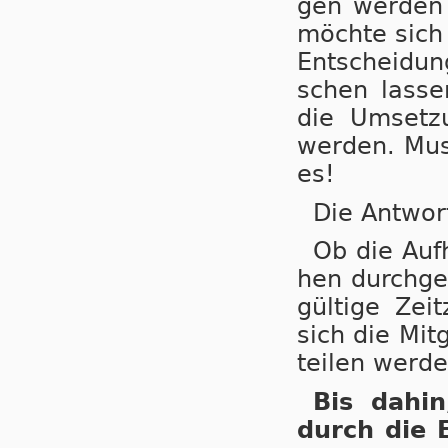
gen wer­den l
möch­te sich n
Ent­schei­dun
schen las­se
die Um­set­z
wer­den. Mus
es!
Die Antwor
Ob die Auf­
hen durch­ge­
gül­ti­ge Ze
sich die Mit­
tei­len wer­de
Bis dahin,
durch die E