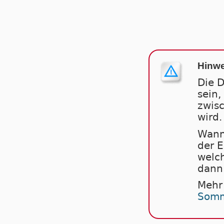
Hinwe
Die D
sein,
zwis
wird.
Wann
der 
welch
dann 
Mehr
Somm