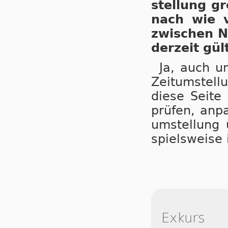
stel­lung gr
nach wie vo
zwi­schen N
der­zeit gül­
Ja, auch un
Zeit­um­stel­
die­se Sei­te
prü­fen, an­p
um­stel­lung 
spiels­wei­s
Exkurs