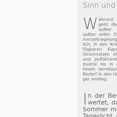
Sinn und
W
ährend
geht di
später
später unter. 
mer­zeit­re­ge­lu
lich, in den Kri
füg­ba­ren Ka­p
Strom­net­zen ef­
und ziel­füh­ren
dus­trie bis in
hinein be­reit­zu
Be­darf in den H
ger an­stieg.
I
n der Be­v
wertet, da
Som­mer ma
Ta­ges­lich