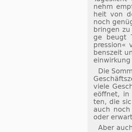
nehm empfu
heit von d
noch ge­nü­
brin­gen zu 
ge beugt Ta
pres­sion« v
bens­zeit un
ein­wir­kun
Die Som­me
Ge­schäfts­z
vie­le Ge­sc
eöff­net, in 
ten, die si
auch noch a
oder er­war­
Aber auch