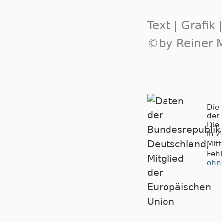
Text | Grafik
©by Reiner M
Die
der
Die
in 
Mit
Feh
ohn