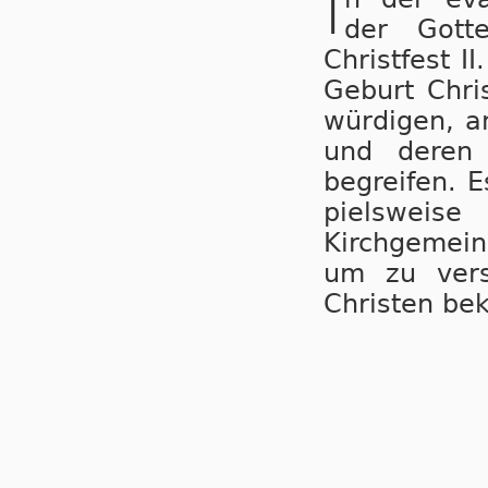
I
der Got­t
Christfest I
Geburt Chris
würdigen, a
und deren 
begreifen. E
piels­wei
Kirchgemein
um zu vers
Christen be