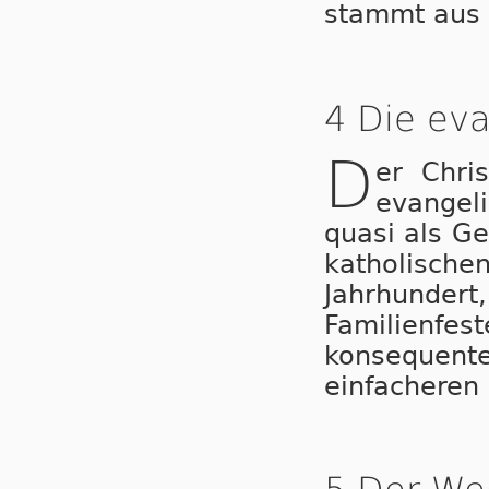
stammt aus 
4 Die eva
D
er Chri
evangeli
quasi als G
katholisc
Jahrhundert
Familienfest
konsequente
ein­fa­che­r