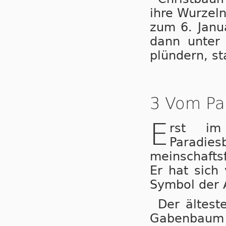
ihre Wurzeln
zum 6. Janu
dann unter
plündern, st
3 Vom P
E
rst im
Paradies
mein­schafts
Er hat sich 
Symbol der 
Der ältest
Gabenbaum o