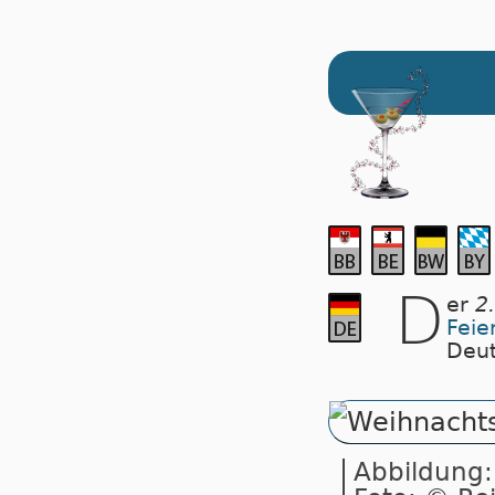
D
er
2
Feie
Deut
Abbildung: