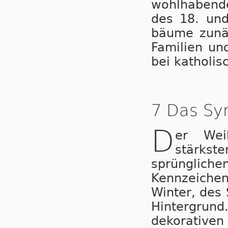
wohlhabenden
des 18. und
bäu­me zunä
Familien un
bei katholis
7 Das Sy
D
er Wei
stärkst
sprüng­li­
Kennzeichen
Winter, des
Hintergru
dekorativ