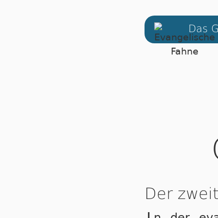
Das G
Der zwei
n der eva