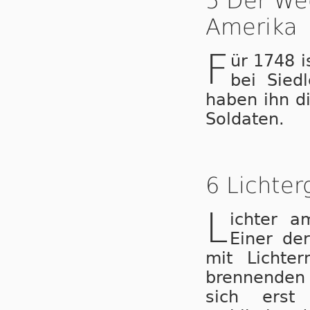
5 Der We
Amerika
F
ür 1748 
bei Siedl
haben ihn d
Soldaten.
6 Lichte
L
ichter a
Einer der
mit Lichte
brennenden 
sich erst