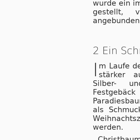
wurde ein i
ge­stellt
angebundener
2 Ein Sch
I
m Laufe d
stärker a
Silber- u
Festgebäck
Paradiesbau
als Schmuc
Weihnachtsze
wer­den.
Christbau