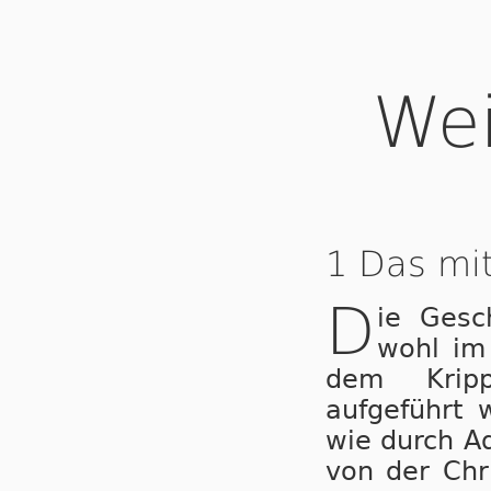
We
1 Das mit
D
ie Gesc
wohl im 
dem Kripp
aufgeführt 
wie durch A
von der Chri