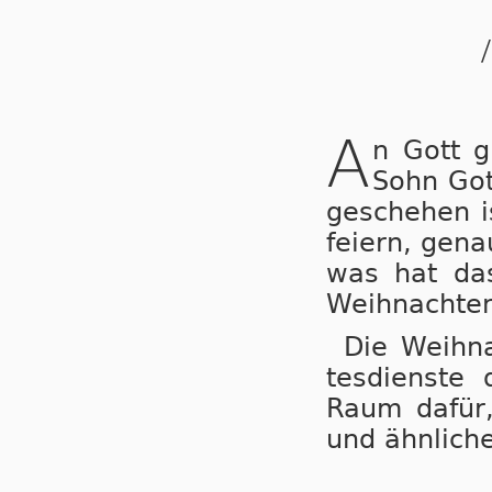
A
n Gott g
Sohn Got
geschehen i
feiern, gena
was hat da
Weihnachten 
Die Weihna
tes­dienste
Raum dafür,
und ähnliche