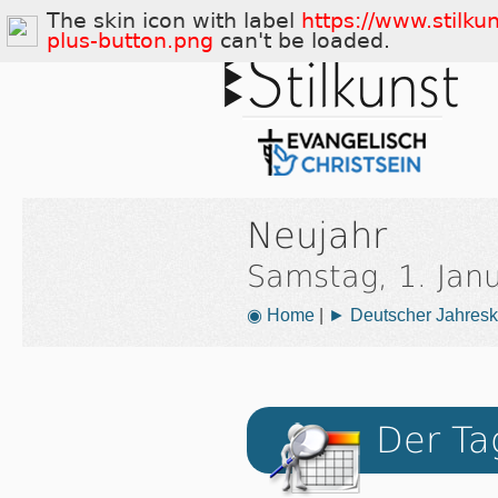
The skin icon with label
https://www.stilku
plus-button.png
can't be loaded.
Neujahr
Samstag, 1. Jan
◉ Home
|
► Deutscher Jahresk
Der Ta