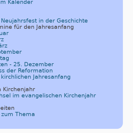
im Kalender
e Neujahrsfest in der Geschichte
mine für den Jahresanfang
nuar
rz
ärz
eptember
ntag
ten - 25. Dezember
uss der Reformation
 kirchlichen Jahresanfang
 Kirchenjahr
hsel im evangelischen Kirchenjahr
eiten
el zum Thema