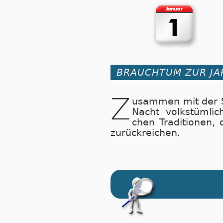
BRAUCHTUM ZUR J
Z
usammen mit der Sil
Nacht volks­tüm­li­
chen Tra­di­ti­o­nen, 
zu­rück­rei­chen.