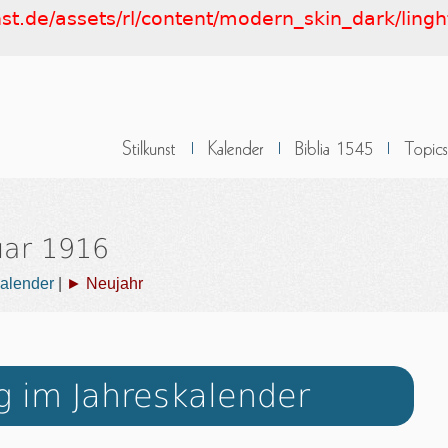
nst.de/assets/rl/content/modern_skin_dark/ling
uar 1916
alender
|
► Neujahr
g im Jahreskalender