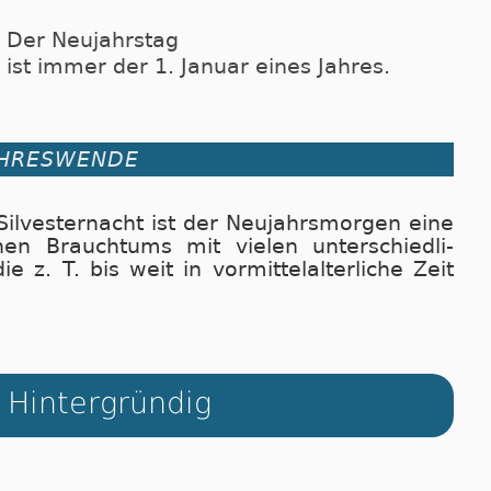
Der Neujahrstag
ist immer der 1. Januar eines Jahres.
AHRESWENDE
vesternacht ist der Neu­jahrs­mor­gen ei­ne
chen Brauch­tums mit vie­len un­ter­schied­li­
die z. T. bis weit in vor­mit­tel­al­ter­li­che Zeit
Hintergründig