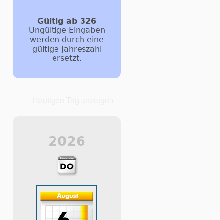
Gültig ab 326
Ungültige Eingaben
werden durch eine
gültige Jahreszahl
ersetzt.
Heutigen Tag anzeigen
2026