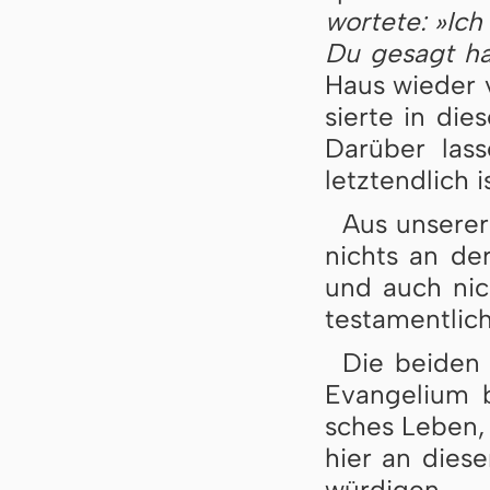
wor­te­te: »I
Du ge­sagt ha
Haus wie­der 
sier­te in di
Da­rü­ber las
letzt­end­lich i
Aus unserer
nichts an der
und auch nich
tes­ta­ment­li­
Die bei­den
Evan­ge­li­um 
sches Le­ben,
hier an die­se
wür­di­gen.