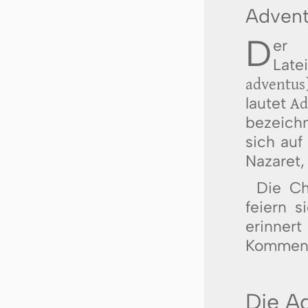
Advent
D
er
Lat
adventus
lautet
Ad
bezeichn
sich auf
Nazaret,
Die Ch
feiern 
erinnert
Kommen J
Die A