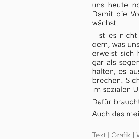
uns heu­te noc
Da­mit die Vo
wächst.
Ist es nich
dem, was uns 
er­weist sich 
gar als se­gen
hal­ten, es a
bre­chen. Sich
im so­zi­a­len 
Dafür braucht
Auch das mei
Text | Grafik 