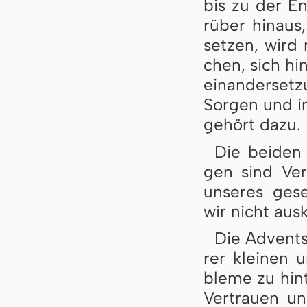
bis zu der En
rüber hin­aus
set­zen, wird
chen, sich hi­n
ein­an­der­set­
Sor­gen und in
ge­hört da­zu.
Die bei­den
gen sind Ver­
un­se­res ge­s
wir nicht aus
Die Advents
rer klei­nen u
ble­me zu hin­
Ver­trau­en u