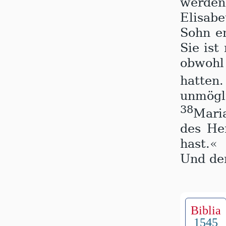
wer­de
Elisab
Sohn e
Sie ist
obwohl 
hatte
unmögl
38
Maria
des He
hast.«
Und der
Biblia
1545