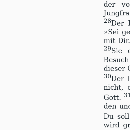
der v
Jungfra
28
Der 
»Sei ge
mit Dir
29
Sie 
Besuch
dieser 
30
Der E
nicht,
3
Gott.
den un
Du sol
wird gr