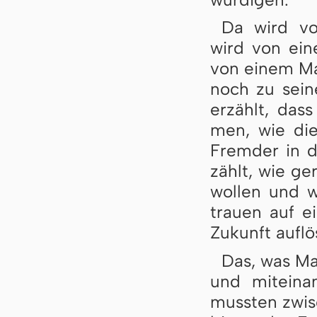
Da wird von
wird von ei­ne
von ei­nem Ma
noch zu sei­n
er­zählt, das
men, wie die
Frem­der in d
zählt, wie ge­
wol­len und 
trau­en auf e
Zu­kunft auf­lö
Das, was Mar
und mit­ein­a
muss­ten zwi­