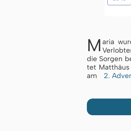
M
aria wur
Ver­lob­t
die Sor­gen be
tet Mat­thä­us
am
2. Ad­ve