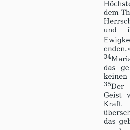
Höchst
dem Thr
Herrsc
und ü
Ewigke
enden.
34
Mari
das ge
keinen
35
Der E
Geist 
Kraf
übersc
das geb