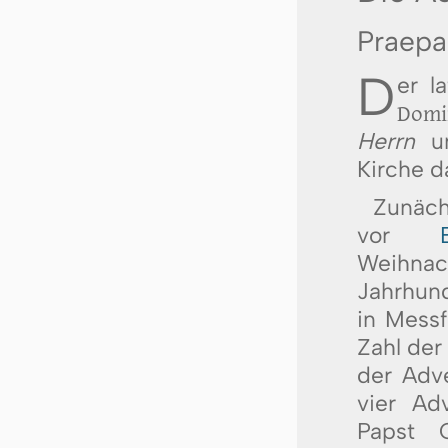
Praepa
D
er l
Domi
Herrn
un
Kirche d
Zunäch
vor
Weihnach
Jahrhund
in Mess
Zahl der
der Adve
vier Ad
Papst 