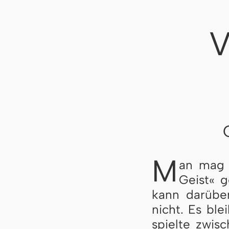
V
M
an mag d
Geist« g
kann da­r­übe
nicht. Es blei
spiel­te zwi­s