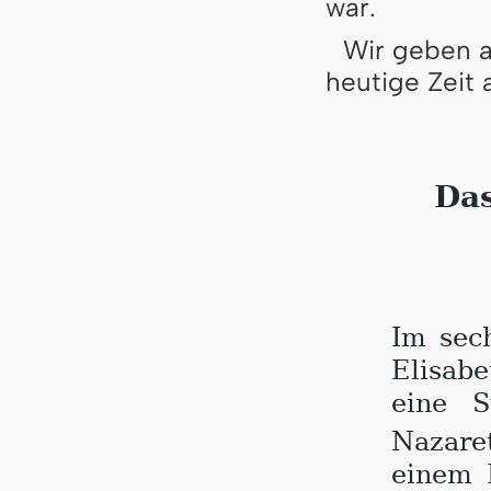
war.
Wir geben an
heutige Zeit a
Da
I
m sec
Elisab
eine S
Nazar
einem 