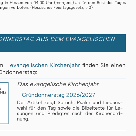
g in Hessen von 04:00 Uhr (morgens) an für den Rest des Tages
­tungen verboten. (Hessisches Feiertagsgesetz, §10).
ONNERSTAG AUS DEM EVANGELISCHEN
um
evangelischen Kirchenjahr
finden Sie einen
ründonnerstag:
Das evangelische Kirchenjahr
Gründonnerstag 2026/2027
Der Artikel zeigt Spruch, Psalm und Lied­aus­
wahl für den Tag so­wie die Bi­bel­tex­te für Le­
sun­gen und Pre­dig­ten nach der Kir­chen­ord­
nung.