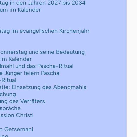
tag in den Jahren 2027 bis 2034
tum im Kalender
tag im evangelischen Kirchenjahr
onnerstag und seine Bedeutung
 im Kalender
dmahl und das Pascha-Ritual
ie Jünger feiern Pascha
Ritual
istie: Einsetzung des Abendmahls
schung
ung des Verräters
espräche
ssion Christi
in Getsemani
tung