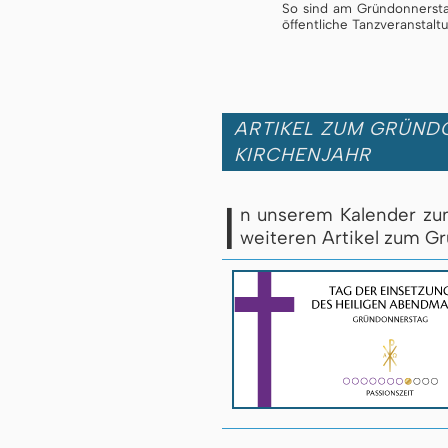
So sind am Gründonnersta
öffentliche Tanz­ver­an­stal
ARTIKEL ZUM GRÜND
KIRCHENJAHR
I
n unserem Kalender z
weiteren Artikel zum G