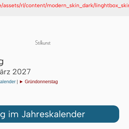
de/assets/rl/content/modern_skin_dark/linghtbox_s
g
März 2027
alender
|
► Gründonnerstag
g im Jahreskalender