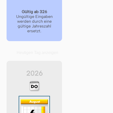
Gültig ab 326
Ungültige Eingaben
werden durch eine
gültige Jahreszahl
ersetzt.
Heutigen Tag anzeigen
2026