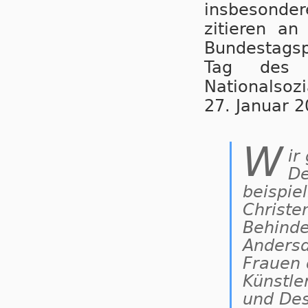
insbesonde
zitieren an
Bundestags
Tag des 
Nationalso
27. Januar 2
W
ir
De
beispie
Christe
Behinde
Anders
Frauen 
Künstle
und Des