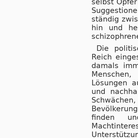
selbst Opfer
Suggestione
ständig zwis
hin und he
schizophrene
Die politi
Reich einge
damals imme
Menschen, di
Lösungen a
und nachhal
Schwächen
Bevölkerun
finden u
Machtinte
Unterstütz