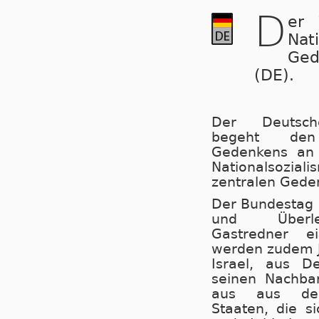
D
er 
Nat
Ged
(DE).
Der Deutsch
begeht de
Gedenkens an 
Na­tio­nal­so­zia
zen­tra­len Ge­de
Der Bundestag 
und Über­le
Gastredner ein
wer­den zu­dem J
Is­ra­el, aus D
sei­nen Nach­ba
aus aus den V
Staaten, die sic