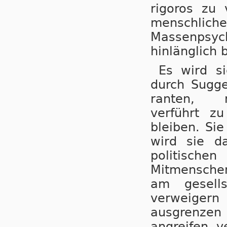
rigoros zu 
menschlich
Massenpsy
hinlänglich 
Es wird s
durch Sugge
ran­ten, 
verführt zu
bleiben. Sie
wird sie d
politisch
Mitmenschen
am gesells
verweigern
ausgrenzen
angreifen, v