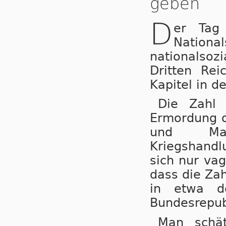
geben
D
er Tag
National
na­tio­nal­so
Dritten Re
Kapitel in d
Die Zahl 
Ermordung od
und Mas
Kriegshandl
sich nur va
dass die Zahl
in etwa d
Bundesrepubl
Man schät