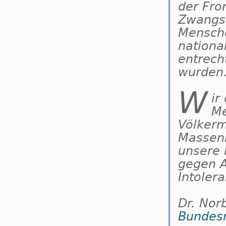
der Fro
Zwangsa
Mensche
nationa
entrech
wurden
W
ir
Me
Völkerm
Massenm
unsere 
gegen A
Intolera
Dr. Nor
Bundes