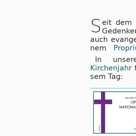
S
eit dem 
Ge­den­ken
auch evan­ge­
nem
Pro­pr
In unse
Kirchenjahr
f
sem Tag: