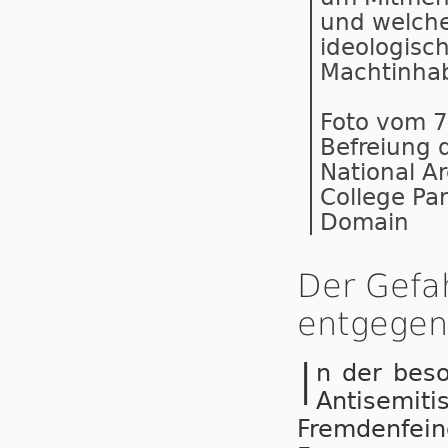
und welche
ideologisc
Machtinha
Foto vom 7
Befreiung 
National A
College Pa
Domain
Der Gefa
entgegen
I
n der bes
Antisemi
Fremdenfein