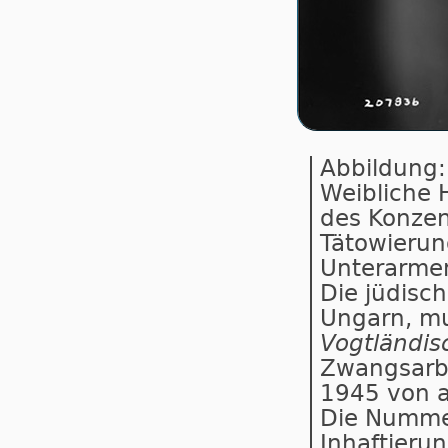
Abbildung:
Weibliche 
des Konzen
Tätowierun
Unterarme
Die jüdisc
Ungarn, mu
Vogtländis
Zwangsarbe
1945 von a
Die Nummer
Inhaftierun