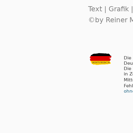
Text | Grafik
©by Reiner M
Die
Deu
Die
in 
Mit
Feh
ohn