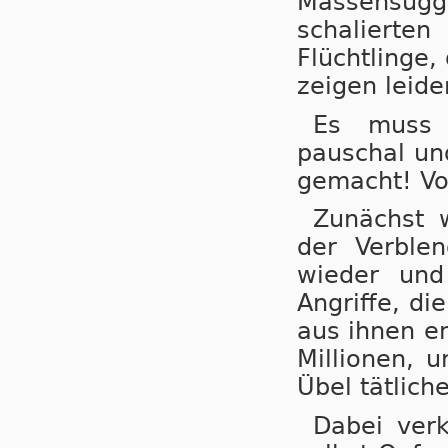
Massensugges
scha­lier­
Flüchtlinge, 
zeigen leide
Es muss 
pauschal un
gemacht! Vor
Zunächst w
der Verble
wieder und
Angriffe, di
aus ihnen e
Millionen, 
Übel tätliche
Dabei verk