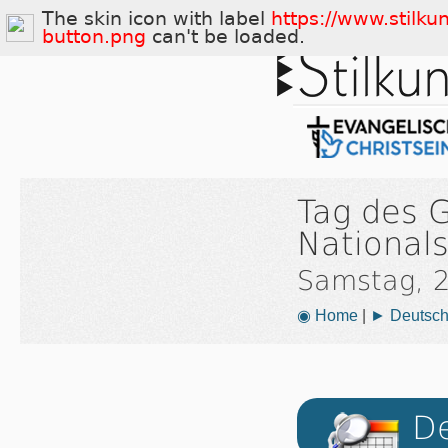
The skin icon with label
https://www.stilku
button.png
can't be loaded.
Tag des 
National
Samstag, 2
◉ Home
|
► Deutsch
De