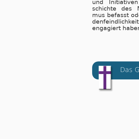
und Ini­tia­ti­
schich­te des Na­t
mus befasst od
den­feind­lich­ke
en­ga­giert habe
Das G