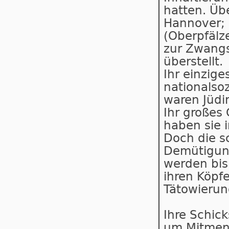
hatten. Üb
Hannover; 
(Oberpfälz
zur Zwangs
überstellt.
Ihr einzig
nationalsoz
waren Jüdi
Ihr großes 
haben sie 
Doch die s
Demütigung
wer­den bi
ihren Köpf
Tätowierun
Ihre Schic
um Mitmens