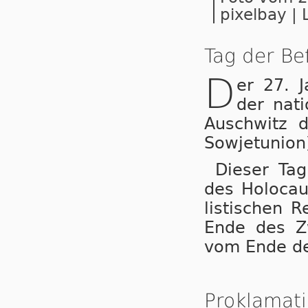
pixelbay | 
Tag der Be
D
er 27. 
der natio
Auschwitz d
Sowjetunion
Dieser Ta
des Holocaus
lis­ti­sche
Ende des Z
vom Ende des
Proklamat