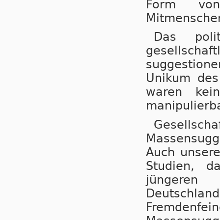
Form von 
Mitmenschen
Das poli
gesellschaf
suggestione
Unikum des
waren kein
manipulierba
Gesellscha
Massensugge
Auch unsere
Studien, 
jüngeren
Deutschla
Fremdenf