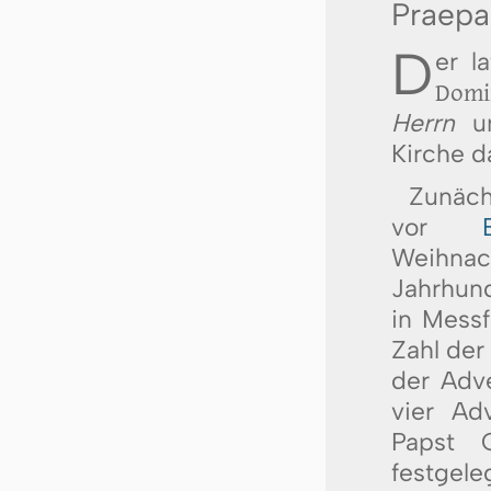
Praepa
D
er l
Domi
Herrn
un
Kirche d
Zunäch
vor
Weihnach
Jahrhund
in Mess
Zahl der
der Adve
vier Ad
Papst 
festgeleg