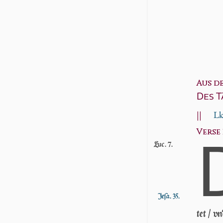
Aus d
Des T
||
Lk
Verse 2
Luc. 7.
Jeſa. 35.
tet / v