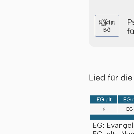
P
Pſalm
80
f
Lied für di
EG alt
EG 
EG 
9
EG: Evangel
EG alt: Nu