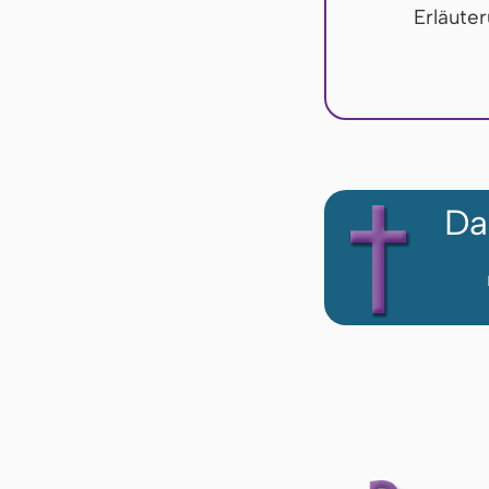
Erläute
Da