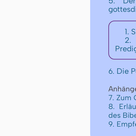
5. De
gottesd
1. 
2.
Predi
Die P
6.
Anhäng
7. Zum 
8. Erlä
des Bib
9. Empf