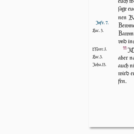
euch wo
ſa­ge e
nen Ki
Infr. 7.
B
ew­m
Luc. 3.
B
awm n
vnd ins
11
Marc.1.
IC
Luc.3.
aber na
Joha.13.
auch ni
wird e
fen.