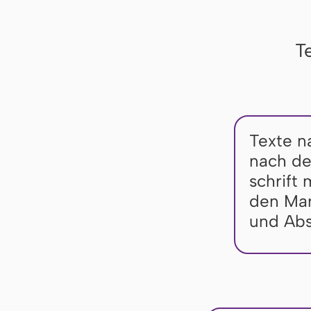
T
Texte n
nach der
schrift 
den Mar­
und Ab­s