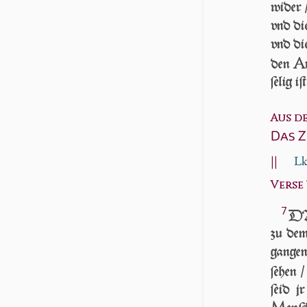
wider /
vnd di
vnd di
A
den
ſe­lig i
Aus d
Das Z
||
Lk
Verse 7
7
DA 
zu dem
gan­ge
ſe­hen
ſeid j