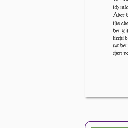
ich mic
A
ber 
iſts ab
der ze
liecht 
rat der
chen v