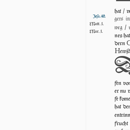
hat / v
Jeſa.40.
gers i
Matt. 1.
weg / vn
Mar. 1.
nes ha
dern
H
ew­ſ
fen von
er nu 
fe ko­m
hat den
ent­ri
frucht