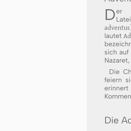
D
er
Lat
adventus
lautet
Ad
bezeichn
sich auf
Nazaret,
Die Ch
feiern 
erinnert
Kommen J
Die A