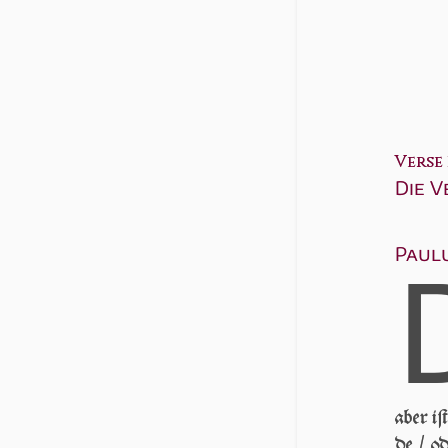
Verse 1
Die 
Paulu
aber iſ
de / o