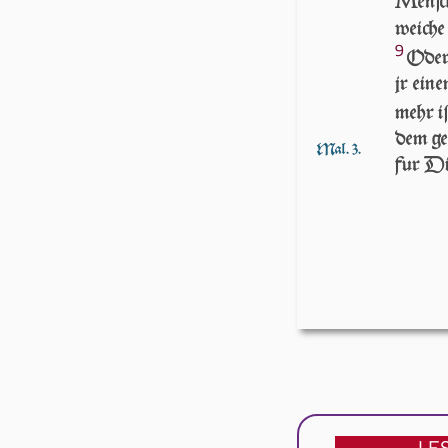
M
en­
weich
9
Oder 
jr eine
mehr i
dem geſ
Mal. 3.
fur Dir
LE