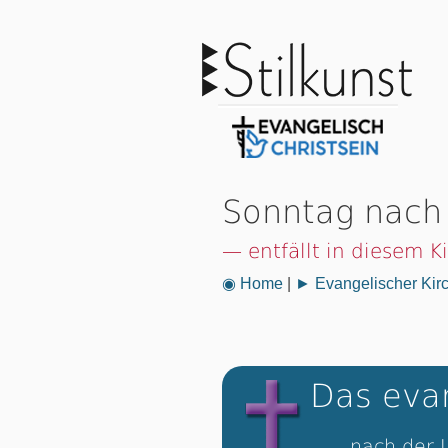
Sonntag nach
— entfällt in diesem K
◉ Home
|
► Evangelischer Kir
Das evan
nach der 