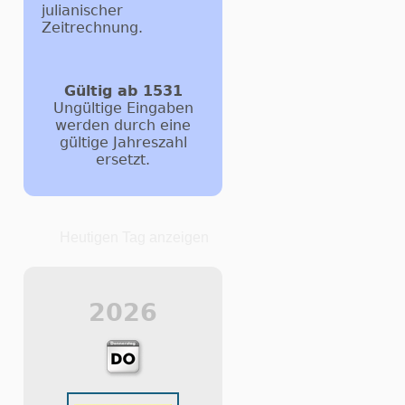
julianischer
Zeitrechnung.
Gültig ab 1531
Ungültige Eingaben
werden durch eine
gültige Jahreszahl
ersetzt.
Heutigen Tag anzeigen
2026