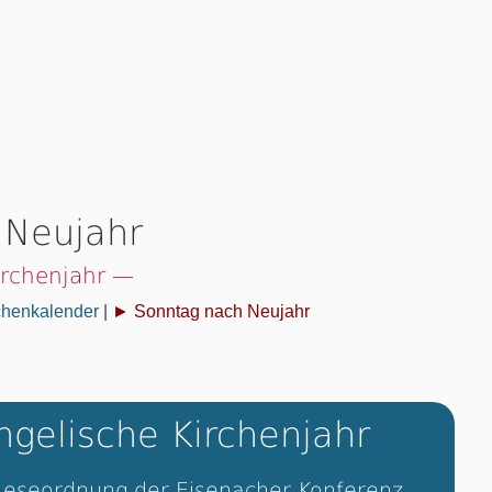
 Neujahr
irchenjahr —
chenkalender
|
► Sonntag nach Neujahr
gelische Kirchenjahr
Leseordnung der Eisenacher Konferenz