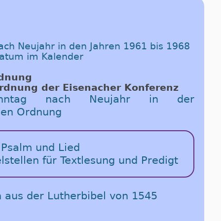
ach Neujahr in den Jahren 1961 bis 1968
Datum im Kalender
rd­nung
rd­nung der Ei­se­n­a­cher Kon­fe­renz
ntag nach Neujahr in der
chen Ordnung
 Psalm und Lied
elstellen für Textlesung und Predigt
n aus der Lutherbibel von 1545