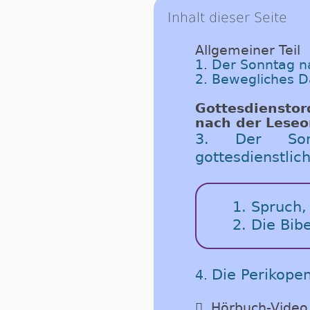
Inhalt dieser Seite
Allgemeiner Teil
1. Der Sonntag n
2. Bewegliches 
Got­tes­dienst­o
nach der Le­se­o
3. Der Son
gottesdienstli
1. Spruch,
2. Die Bib
Die Perikope
4.

Hörbuch-Video