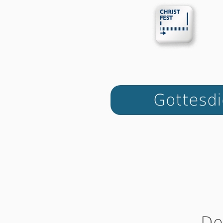
Got­tes­
De