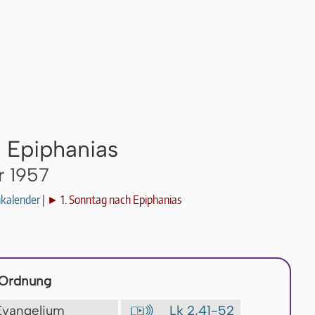
h Epiphanias
r 1957
nkalender
|
► 1. Sonntag nach Epiphanias
 Ordnung
 Evangelium
Lk 2,41-52
