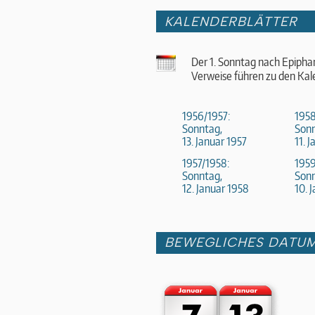
KALENDERBLÄTTER
Der 1. Sonntag nach Epipha
Verweise führen zu den Kal
1956/1957:
1958
Sonntag,
Sonn
13. Januar 1957
11. 
1957/1958:
195
Sonntag,
Sonn
12. Januar 1958
10. 
BEWEGLICHES DATU