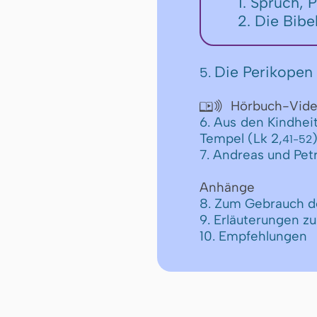
1. Spruch, 
2. Die Bibe
Die Perikopen 
5.
Hörbuch-Vide

6. Aus den Kindhei
Tempel (Lk 2,
41-52
7. Andreas und Petr
Anhänge
8. Zum Gebrauch d
9. Erläuterungen z
10. Empfehlungen