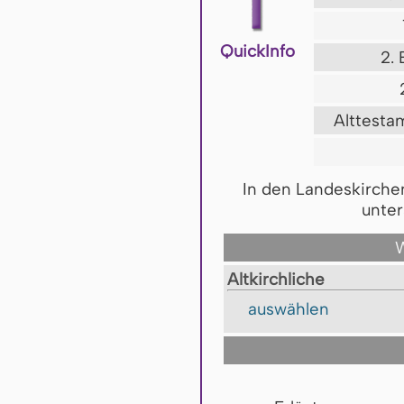
QuickInfo
2.
Alttesta
In den Landeskirche
unter
W
Altkirchliche
auswählen