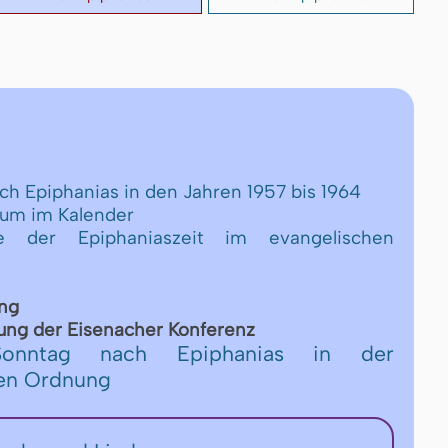
ach Epiphanias in den Jahren 1957 bis 1964
tum im Kalender
 der Epiphaniaszeit im evangelischen
ung
ng der Ei­se­n­a­cher Kon­fe­renz
onntag nach Epiphanias in der
hen Ordnung