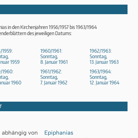
nias in den Kirchenjahren 1956/1957 bis 1963/1964
enderblättern des jeweiligen Datums:
/1959:
1960/1961:
1962/1963:
tag,
Sonntag,
Sonntag,
Januar 1959
8. Januar 1961
13. Januar 1963
9/1960:
1961/1962:
1963/1964:
tag,
Sonntag,
Sonntag,
Januar 1960
7. Januar 1962
12. Januar 1964
M
abhängig von
Epiphanias