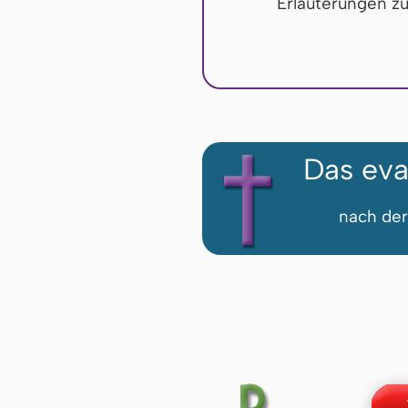
Erläuterungen z
Das eva
nach der