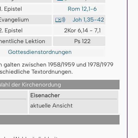
1. Epistel
Rom 12,1-6
 Evangelium
Joh 1,35-42

2. Epistel
2Kor 6,14 - 7,1
mentliche Lektion
Ps 122
Gottesdienstordnungen
n galten zwischen 1958/1959 und 1978/1979
schiedliche Textordnungen.
ahl der Kirchenordung
Ei­se­na­cher
ak­tu­el­le An­sicht