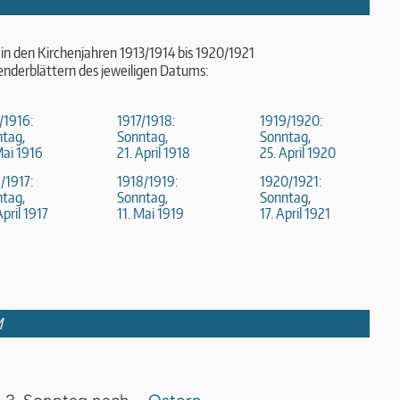
in den Kirchenjahren 1913/1914 bis 1920/1921
enderblättern des jeweiligen Datums:
/1916:
1917/1918:
1919/1920:
tag,
Sonntag,
Sonntag,
Mai 1916
21. April 1918
25. April 1920
/1917:
1918/1919:
1920/1921:
tag,
Sonntag,
Sonntag,
April 1917
11. Mai 1919
17. April 1921
M