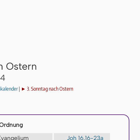
h Ostern
14
nkalender
|
► 3. Sonntag nach Ostern
 Ordnung
 Evangelium
Joh 16,16-23a