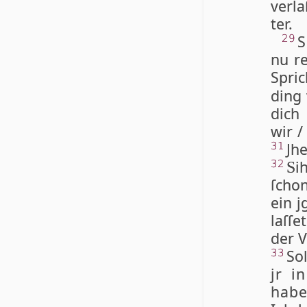
verla
ter.
S
29
nu re
Spri
ding 
dich
wir /
Jhe
31
i
32
S
ſcho
ein j
laſ­ſ
der V
So
33
jr i
habe