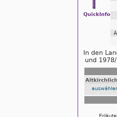
QuickInfo
A
In den La
und 1978/
Altkirchlic
auswähle
Erläut