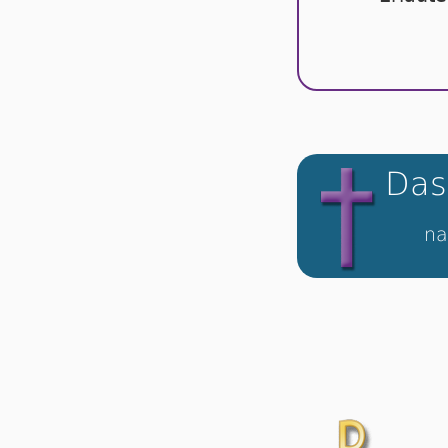
Das
na