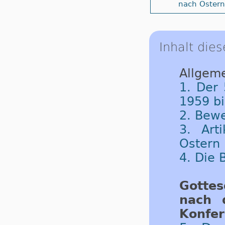
nach Ostern
Inhalt dies
Allgeme
1. Der 
1959 b
2. Bew
3. Art
Ostern 
4. Die
Got­tes
nach d
Kon­fe­