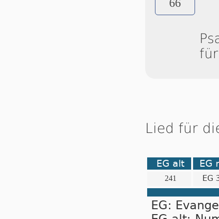
66
Ps
fü
Lied für d
EG alt
EG 
EG 
241
EG: Evange