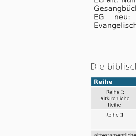
EG alt: Nu
Gesangbüc
EG neu:
Evangelisc
Die biblis
Reihe
Reihe
:
I
altkirchliche
Reihe
Reihe
II
alttestamentlich