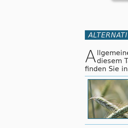
ALTERNAT
A
llgemei
diesem 
finden Sie i