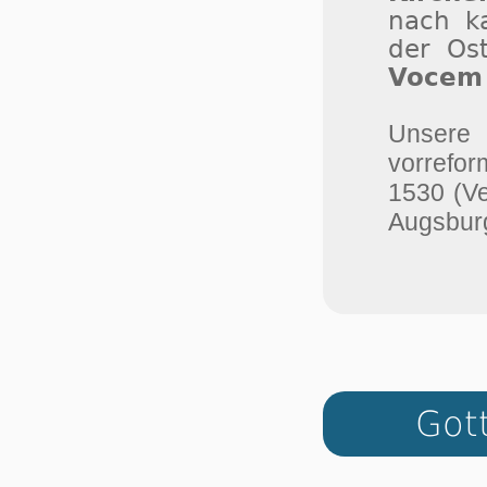
nach ka
der Os
Vocem 
Unser
vorrefor
1530 (V
Augsburg
Got­