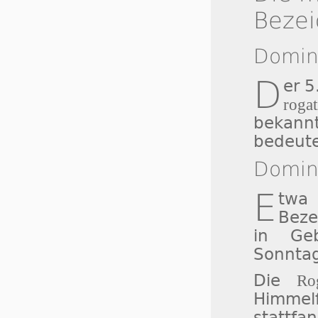
Beze
Domin
D
er 5
roga
bekann
bedeute
Domini
E
twa 
Bez
in Geb
Sonntag
Die
Ro
Himme
stattfa