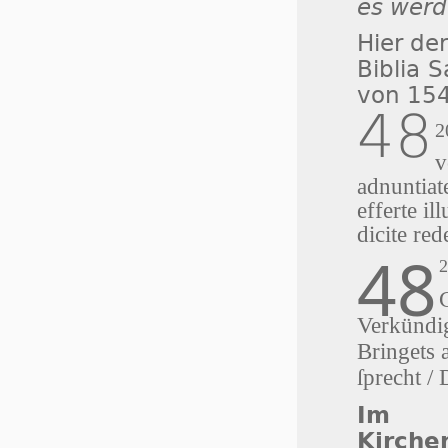
es werd
Hier de
Biblia 
von 15
48
2
v
adnuntiat
efferte il
dicite r
48
Verkündig
Bringets 
ſprecht /
Im r
Kirche