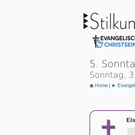
5. Sonnt
Sonntag, 3
◉ Home
|
► Evangeli
Ei