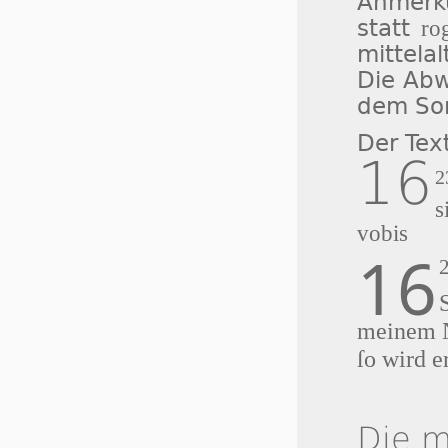
Anmerku
statt
ro
mittelal
Die Abw
dem So
Der Tex
16
2
s
vobis
16
meinem 
ſo wird e
Die m