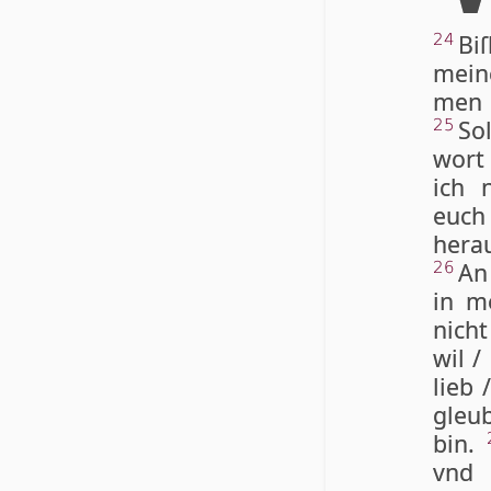
Bi
24
meine
men 
So
25
wort 
ich 
euch
hera
An 
26
in m
nicht
wil /
lieb 
gleub
bin.
vnd 