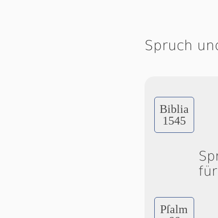
Spruch un
Biblia
1545
Sp
fü
Pſalm