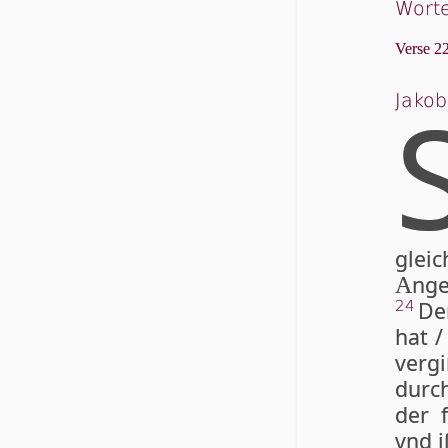
Worte
Verse 22
Jakob
glei
ng
A
De
24
hat /
vergi
durc
der 
vnd i