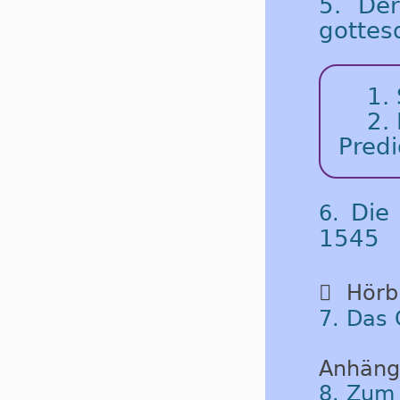
5. De
gottes
1.
2.
Predi
Die
6.
1545

Hörbu
7. Das 
Anhäng
8. Zum