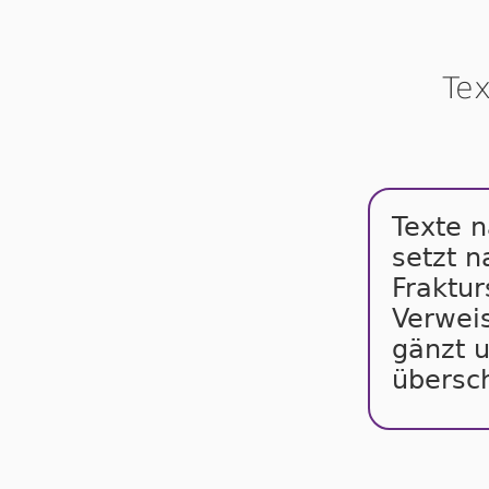
Tex
Texte n
setzt na
Frak­tur
Ver­wei­
gänzt u
über­sch