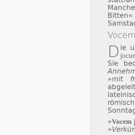
Manche
Bitte
Samstag
Vocem 
D
ie 
jocun
Sie be
Annehml
»
mit f
abgele
lateini
römisc
Sonntag
»
Vocem j
»Verkü