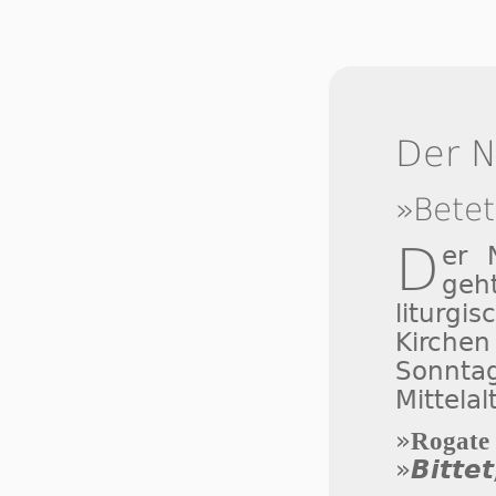
Der 
»Betet
D
er
geh
liturgi
Kirchen
Sonnt
Mittelal
»
Rogate
»
Bittet