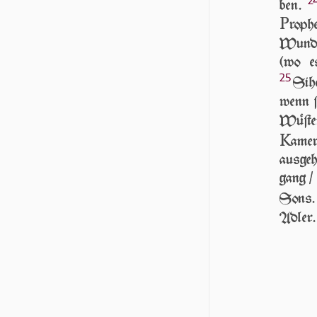
ben.
P
ro­p
Wun­d
(wo es
25
Sihe
wenn ſ
Wü­ſte
K
amer
aus­ge­
gang / 
Sons
Adler.