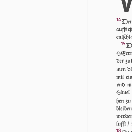
14
Denn
auff­e
entſchl
15
DE
HErrn 
der zu
men di
mit ei
vnd mi
Hi­mel 
hen zu
blei­be
wer­de
lufft /
18