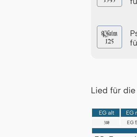
1545
f
P
Pſalm
125
f
Lied für di
EG alt
EG 
EG 
318