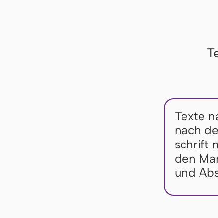
T
Texte n
nach der
schrift 
den Mar­
und Ab­s