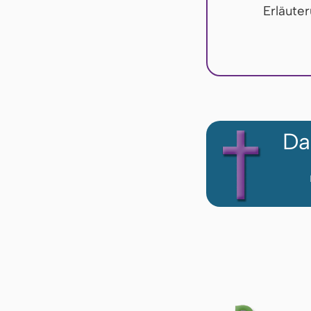
Erläute
Da