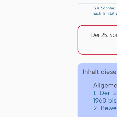
24. Sonntag
nach Trinitati
Der 25. So
Inhalt diese
Allgemei
1. Der 
1960 bis
2. Bewe