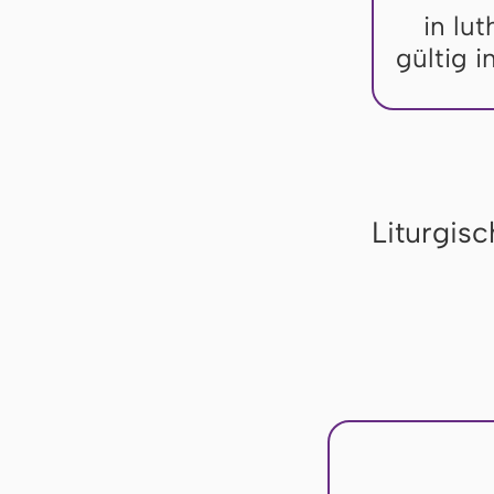
in lu
gültig 
Liturgis