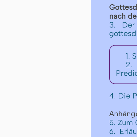
Got­tes­
nach der 
3. Der
gottesd
1. 
2.
Predi
Die P
4.
Anhäng
5. Zum 
6. Erlä