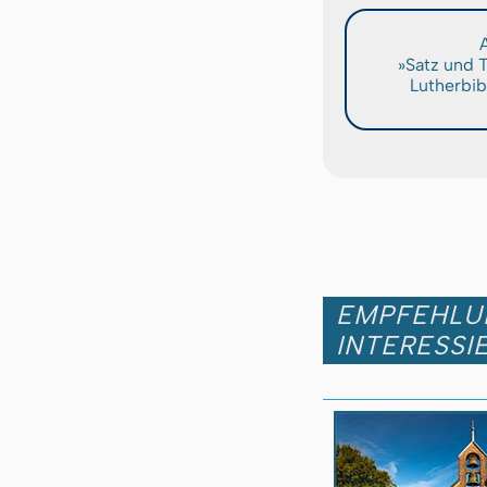
A
»Satz und 
Lutherbib
EMPFEHLUN
INTERESSI