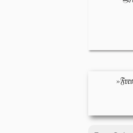
So t
»Frew