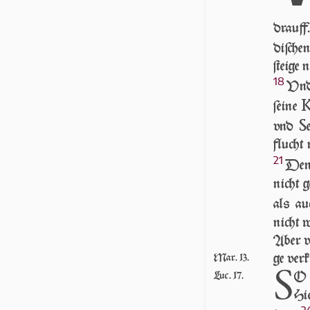
drauff
di­ſchen
ſtei­ge
18
Vnd 
ſei­ne
S
vnd
flucht 
21
Denn
nicht g
als au
nicht w
Aber vm
ge ver­k
Mar. 13.
S
O 
Luc. 17.
Hie
2