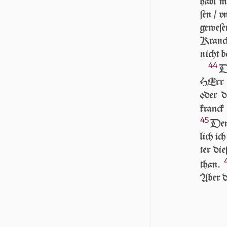
habt mi
ſen / v
ge­we­ſ
Kranck
nicht be
44
DA
HErr /
oder du
kranck 
45
Denn
lich ic
ter die
than.
Aber di