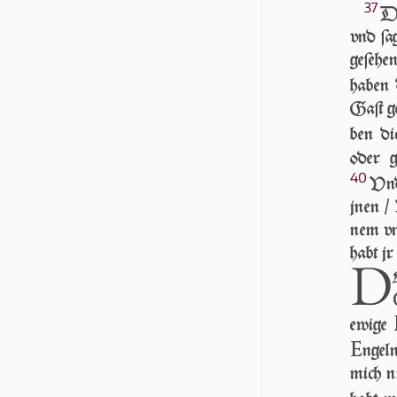
37
DE
vnd ſa
ge­ſe­h
ha­ben 
Gaſt ge
ben dic
oder g
40
Vnd
jnen / 
nem vn­
habt jr
D
ewi­ge
E
n­gel
mich ni