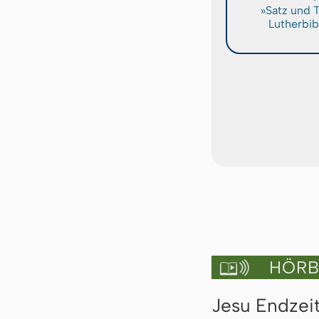
»Satz und 
Lutherbib
HÖRBU

Jesu Endzeit