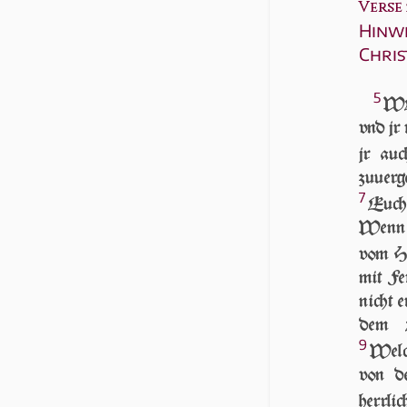
Verse 5
Hinwe
Chris
5
WEl
vnd jr 
jr auc
zuuerge
7
Euch 
Wenn n
vom Hi
mit Fe
nicht e
dem E
9
Welc
von d
herrli