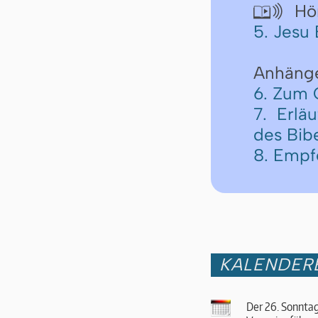
Hör

5. Jesu
Anhäng
6. Zum 
7. Erlä
des Bib
8. Empf
KALENDER
Der 26. Sonntag