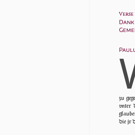
Verse 3
Dank
Geme
Paulu
zu geg
vn­ter
glauben
die jr 