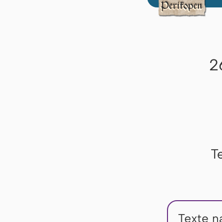
2
T
Texte n