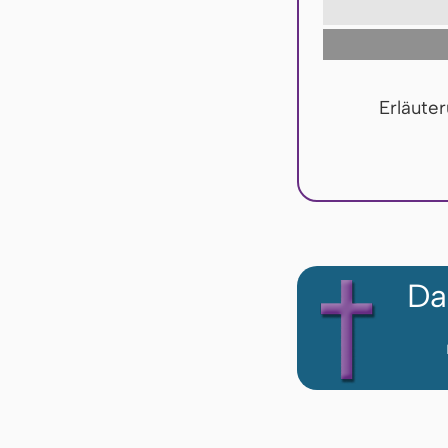
Erläute
Da