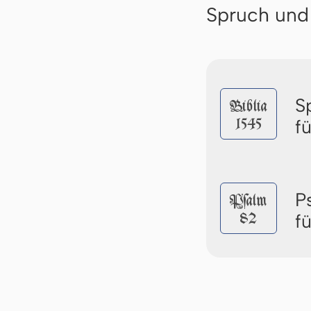
Spruch und
S
Biblia
1545
f
P
Pſalm
82
f