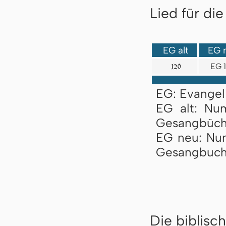
Lied für di
EG alt
EG 
EG 
120
EG: Evangel
EG alt: Nu
Gesangbüch
EG neu: Nu
Gesangbuch
Die biblisc