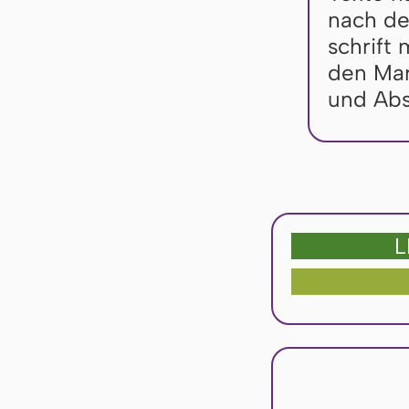
nach der
schrift 
den Mar­
und Ab­s
L