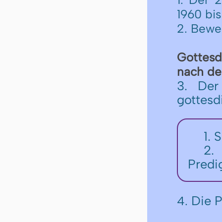
1960 bis
2. Bewe
Got­tes­
nach der 
3. Der
gottesd
1. 
2.
Predi
Die P
4.