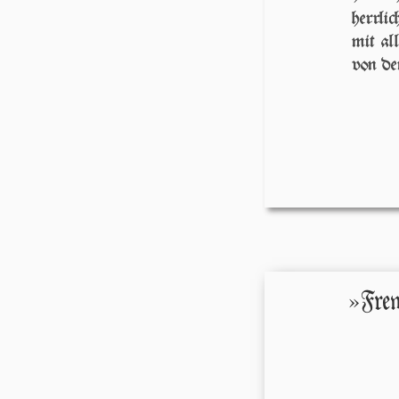
herrlic
mit al
von dem
»Frew