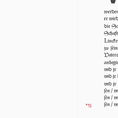
wer­den
er wird
die Sc
Scha­fe
L
in­ck
zu ſei­
Va­ters
an­be­g
vnd jr 
vnd jr 
vnd jr 
ſen / v
ſen / v
ſen / v
*1)