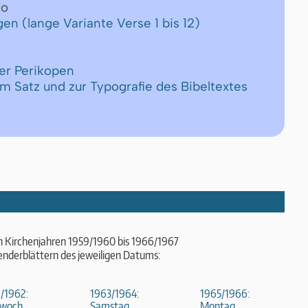
eo
gen (lange Variante Verse 1 bis 12)
er Perikopen
um Satz und zur Typografie des Bibeltextes
n Kirchenjahren 1959/1960 bis 1966/1967
enderblättern des jeweiligen Datums:
/1962:
1963/1964:
1965/1966:
woch,
Samstag,
Montag,