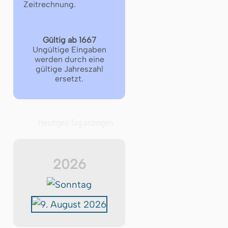
Zeitrechnung.
Gültig ab 1667
Ungültige Eingaben
werden durch eine
gültige Jahreszahl
ersetzt.
Heutigen Tag anzeigen
2026