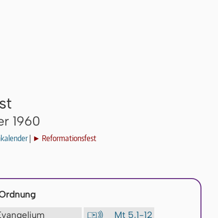
st
er 1960
nkalender
|
► Reformationsfest
 Ordnung
 Evangelium
Mt 5,1-12
