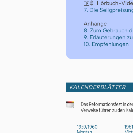
Hörbuch-Vid

7. Die Seligpreisun
Anhänge
8. Zum Gebrauch d
9. Erläuterungen z
10. Empfehlungen
KALENDERBLÄTTER
Das Reformationsfest in de
Verweise führen zu den Kal
1959/1960:
1961
Montag,
Mitt