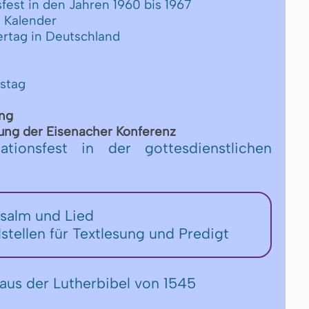
fest in den Jahren 1960 bis 1967
 Kalender
ertag in Deutschland
nstag
ung
ng der Ei­se­n­a­cher Kon­fe­renz
tionsfest in der gottesdienstlichen
Psalm und Lied
lstellen für Textlesung und Predigt
aus der Lutherbibel von 1545