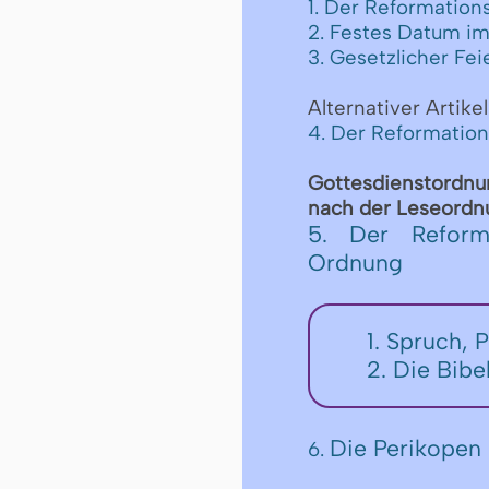
1. Der Reformations
2. Festes Datum im
3. Gesetzlicher Fei
Alternativer Artikel
4. Der Reformatio
Got­tes­dienst­ord­n
nach der Le­se­ord­nu
5. Der Reforma
Ordnung
1. Spruch, 
2. Die Bibe
Die Perikopen 
6.