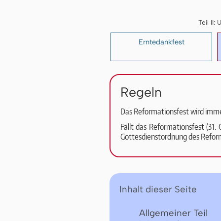
Teil I
Erntedankfest
Regeln
Das Reformationsfest wird imme
Fällt das Re­for­ma­ti­ons­fest 
Got­tes­dienstordnung des Refor
Inhalt dieser Seite
Allgemeiner Teil