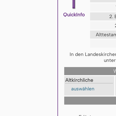
QuickInfo
2.
Alttesta
In den Landeskirche
unter
W
Altkirchliche
auswählen