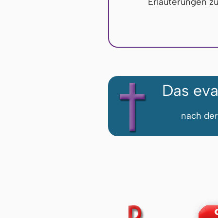
Erläuterungen z
Das eva
nach der