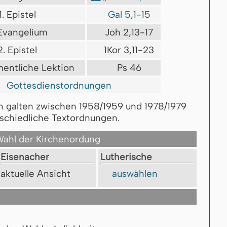
1. Epistel
Gal 5,1-15
 Evangelium
Joh 2,13-17
2. Epistel
1Kor 3,11-23
mentliche Lektion
Ps 46
Gottesdienstordnungen
n galten zwischen 1958/1959 und 1978/1979
schiedliche Textordnungen.
ahl der Kirchenordung
Ei­se­na­cher
Lu­the­ri­sche
ak­tu­el­le An­sicht
auswählen