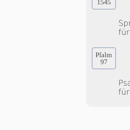
1545
Sp
fü
Pſalm
97
Ps
fü