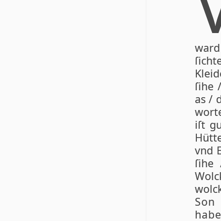
ward 
ſich­
Klei­
ſi­he
as / 
wor­t
iſt g
Hüt­t
vnd El
ſi­he
Wol­c
wol­c
Son 
habe 