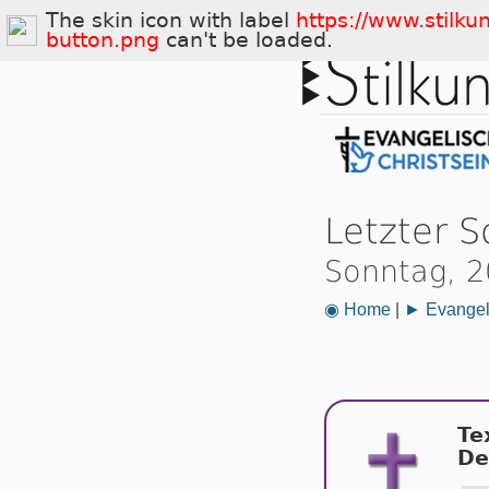
The skin icon with label
https://www.stilku
button.png
can't be loaded.
Letzter 
Sonntag, 2
◉ Home
|
► Evangeli
Te
De