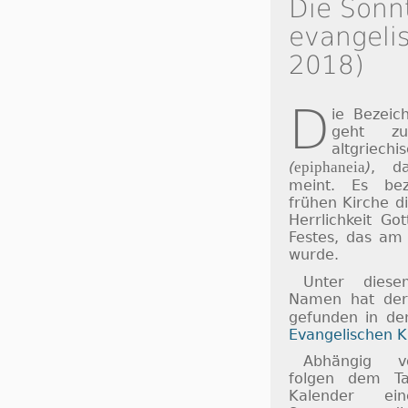
Die Sonn
evangelis
2018)
D
ie Bezei
geht z
altgriech
(
epiphaneia
)
, d
meint. Es bez
frühen Kirche d
Herrlichkeit Go
Festes, das am 
wurde.
Unter diese
Namen hat der 
gefunden in d
Evangelischen K
Abhängig v
folgen dem Ta
Kalender ei