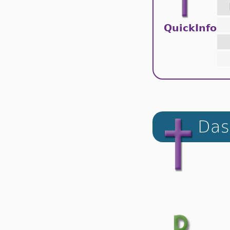
QuickInfo
Das