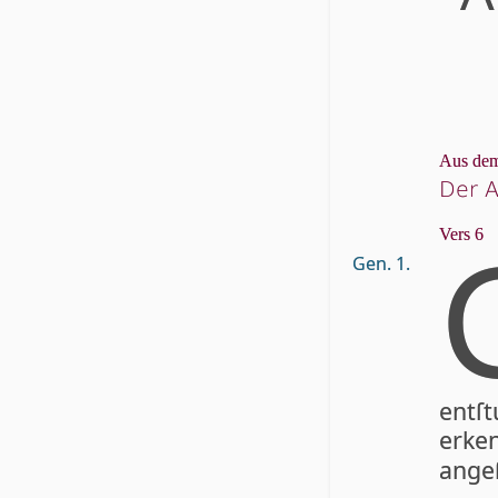
Aus dem
Der A
Vers 6
Gen. 1.
entſ
erken
angeſi