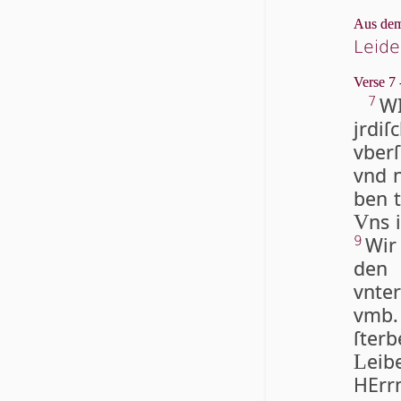
Aus dem
Leide
Verse 7 
WI
7
jrdi
vberſ
vnd n
ben t
ns 
V
Wir
9
den 
vnte
vmb
ſter
eib
L
HErr