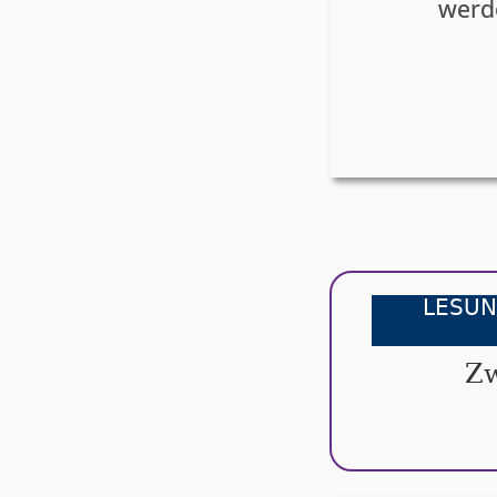
wer­d
LESUN
Zw