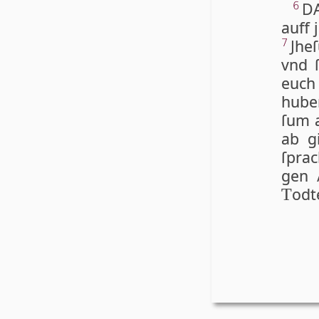
DA
6
auff 
Jhe­
7
vnd ſ
euch
hu­be
ſum a
ab gi
ſprac
gen 
od­t
T