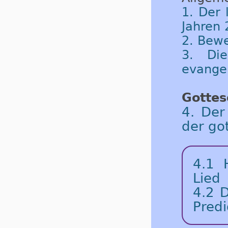
1. Der 
Jahren 
2. Bew
3. Die
evangel
Gottes
4. Der
der go
4.1 
Lied
4.2 D
Predi