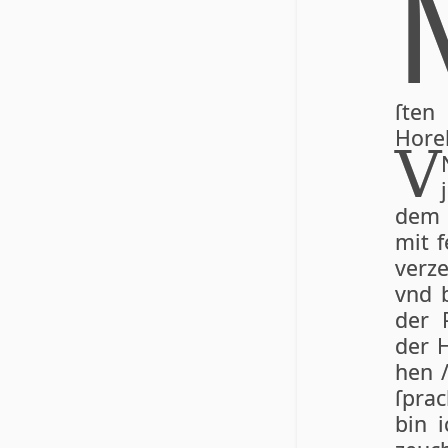
ſten
Hore
V
dem P
mit 
verz
vnd b
der 
der H
hen /
ſprac
bin 