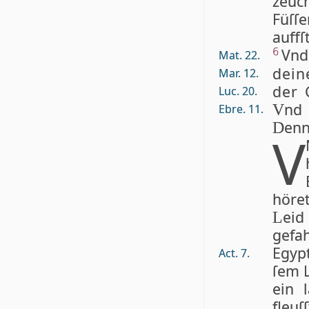
zeuc
Füſ
auffſt
Vnd
6
Mat. 22.
dein
Mar. 12.
der 
Luc. 20.
nd 
V
Ebre. 11.
enn
D
V
hö­re
ei
L
gefa
Egypt
Act. 7.
ſem L
ein 
fleuſ