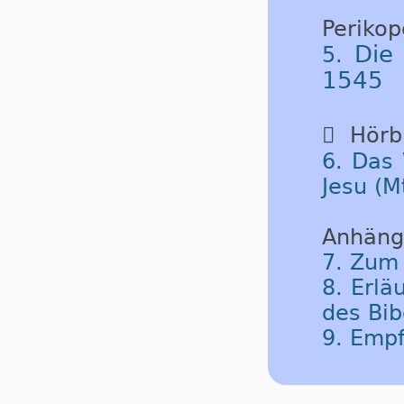
Periko
Die
5.
1545

Hörbu
6. Das 
Jesu (M
Anhäng
7. Zum
8. Erlä
des Bib
9. Emp