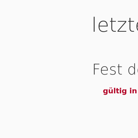
letz
Fest d
gültig i