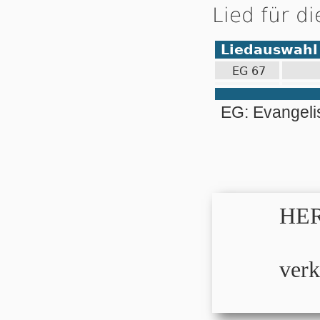
Lied für d
Liedauswahl
EG 67
EG: Evangel
HER
verk