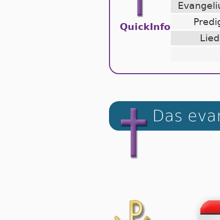
Evange
Predi
QuickInfo
Lied
Das evan