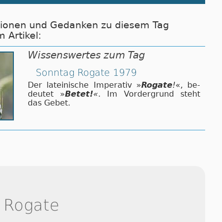
tionen und Gedanken zu diesem Tag
m Artikel:
Wissenswertes zum Tag
Sonntag Rogate 1979
Der lateinische Imperativ »
Rogate
!
«, be­
deu­tet »
Be­tet!
«
. Im Vor­der­grund steht
das Gebet.
 Rogate