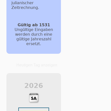
julianischer
Zeitrechnung.
Gültig ab 1531
Ungültige Eingaben
werden durch eine
gültige Jahreszahl
ersetzt.
Heutigen Tag anzeigen
2026