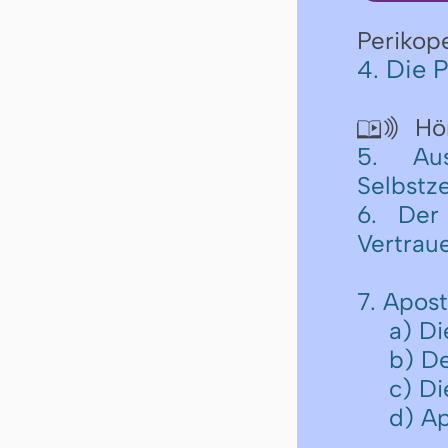
Perikop
Die P
4.
Hör

5. Au
Selbstze
6. Der
Vertrau
7. Apos
a) Di
b) De
c) Di
d) Ap