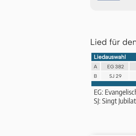
Lied für de
Liedauswahl
A
EG 382
B
SJ 29
EG: Evangelis
SJ: Singt Jubil