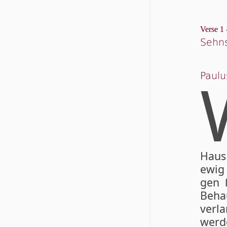
Verse 1 
Sehns
Paulu
Haus
ewig 
gen 
Behau
verl
wer­