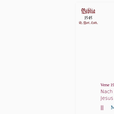
Verse 19
Nach 
Jesus
||
M