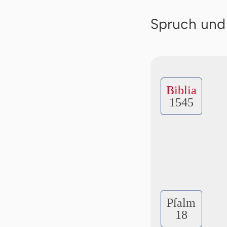
Spruch und
Biblia
1545
Pſalm
18