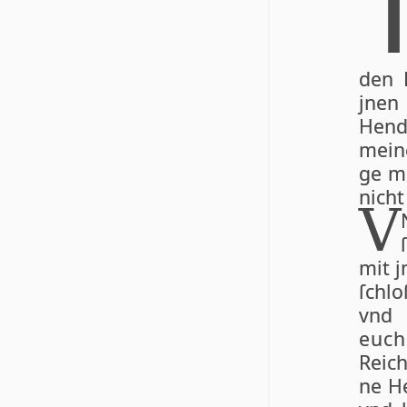
den 
jnen
Hen­d
mei­n
ge me
nicht
V
mit j
ſchlo
vnd
euch
Rei­c
ne He