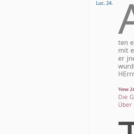
Luc. 24.
ten e
mit 
er jn
wur­
HErrn
Verse 24
Die G
Über 