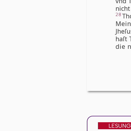
vnd l
nich
Tho
28
Mein
Jhe­ſ
haſt 
die n
LESUNG