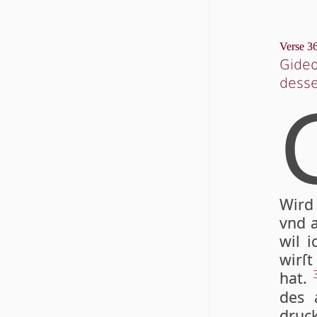
Verse 36
Gideo
desse
Wird 
vnd a
wil i
wirſt
hat.
des 
druc