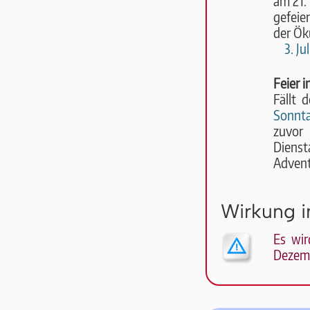
am 21.
gefeie
der Ök
3. Jul
Feier 
Fällt 
Sonnt
zuvor
Dienst
Advent
Wirkung i
Es wir
Dezem