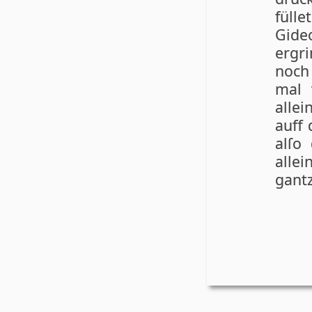
fülle
Gide
ergr
noch 
mal 
alle
auff 
al­ſo
allei
gan­t