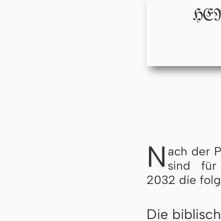
HERR
N
ach der 
sind fü
2032 die fol
Die biblisc