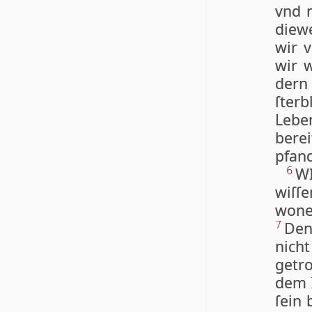
vnd 
diew
wir v
wir w
dern 
ſterb
Lebe
bere
pfand
WI
6
wi­ſ
wone
Den
7
nich
getro
dem
ſein