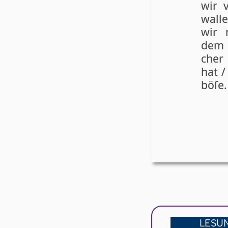
wir 
walle
wir 
dem r
cher
hat 
bö­ſe.
LESU