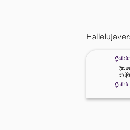
Hallelujaver
Hallelu
Frewe
preiſe
Hallelu