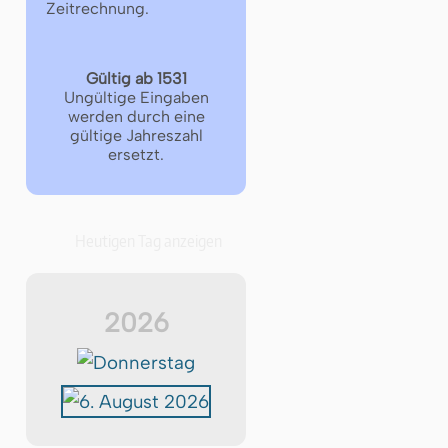
Zeitrechnung.
Gültig ab 1531
Ungültige Eingaben
werden durch eine
gültige Jahreszahl
ersetzt.
Heutigen Tag anzeigen
2026