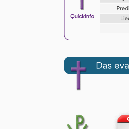
Pred
QuickInfo
Lie
Das eva