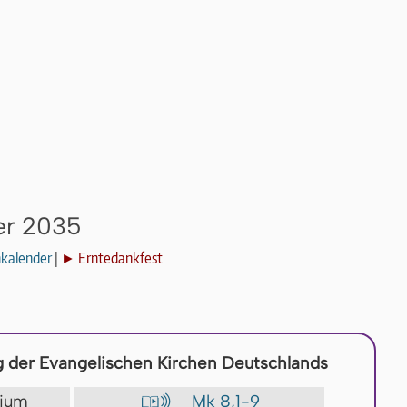
er 2035
nkalender
|
► Erntedankfest
 der Evangelischen Kirchen Deutschlands
lium
Mk 8,1-9
