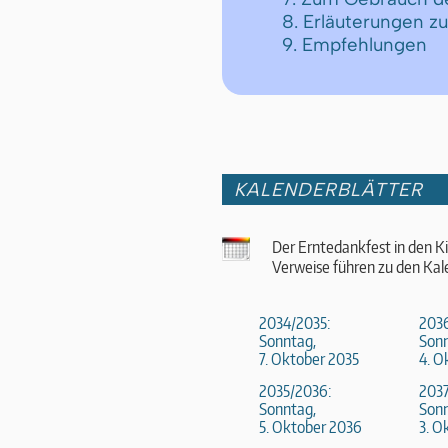
8. Erläuterungen z
9. Empfehlungen
KALENDERBLÄTTER
Der Erntedankfest in den K
Verweise führen zu den Kal
2034/2035:
203
Sonntag,
Sonn
7. Oktober 2035
4. O
2035/2036:
2037
Sonntag,
Sonn
5. Oktober 2036
3. O