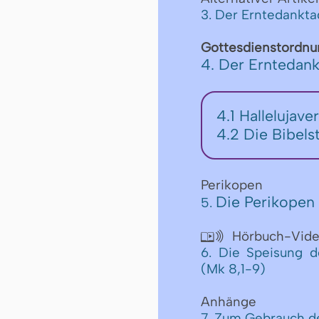
3. Der Erntedankt
Gottesdienstordnu
4. Der Erntedank
4.1
Hallelujave
4.2
Die Bibels
Perikopen
Die Perikopen 
5.
Hörbuch-Vid

6. Die Speisung d
(Mk 8,1-9)
Anhänge
7. Zum Gebrauch d