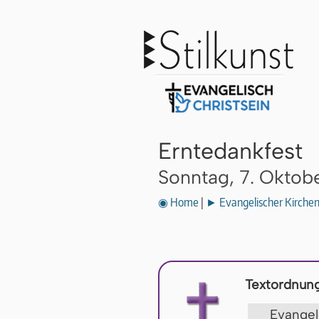
Erntedankfest
Sonntag, 7. Oktob
◉ Home
|
► Evangelischer Kirche
Textordnung
Evange