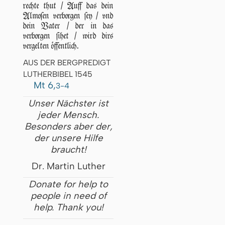
rechte thut / Auff das dein
Almoſen verborgen ſey / vnd
dein Vater / der in das
verborgen ſihet / wird dirs
vergelten öffentlich.
AUS DER BERGPREDIGT
LUTHERBIBEL 1545
Mt 6,
3-4
Unser Nächster ist
jeder Mensch.
Besonders aber der,
der unsere Hilfe
braucht!
Dr. Martin Luther
Donate for help to
people in need of
help. Thank you!