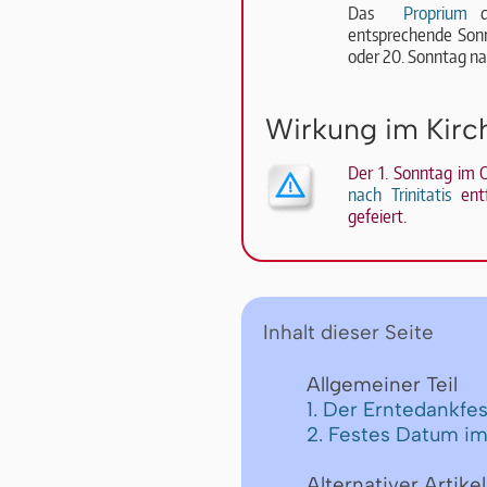
Das
Proprium
de
entsprechende Sonn­ta
oder 20. Sonntag nac
Wirkung im Kirc
Der 1. Sonntag im 
nach Trinitatis
entf
gefeiert.
Inhalt dieser Seite
Allgemeiner Teil
1. Der Erntedankfe
2. Festes Datum im
Alternativer Artikel