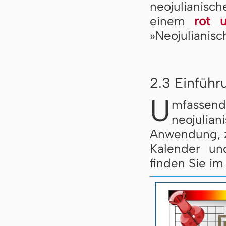
neojulianis
einem
rot 
»Neojulianisc
2.3 Einführ
U
mfassen
neojulia
Anwendung, z
Kalender un
finden Sie im