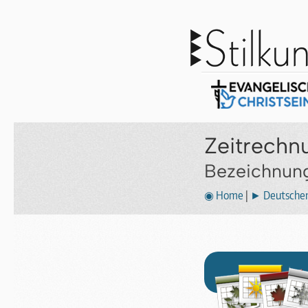
Zeitrechn
Bezeichnung
◉ Home
|
► Deutscher 