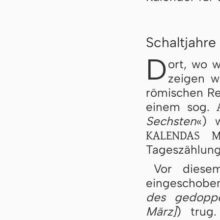
Schaltjahre
D
ort, wo w
zeigen w
römischen Reg
einem sog.
Sechsten
«) 
KALENDAS M
Tageszählung
Vor dies
eingeschoben
des gedoppe
März]
) trug