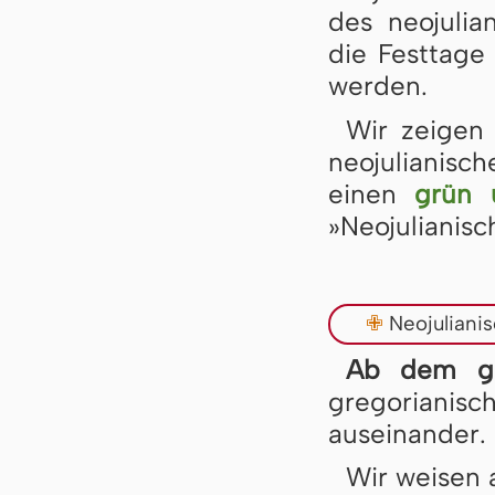
des neojulia
die Festtage
werden.
Wir zeigen
neojulianisc
einen
grün 
»Neojulianisc
✙
Neojuliani
Ab dem gr
gregorianisc
auseinander.
Wir weisen 