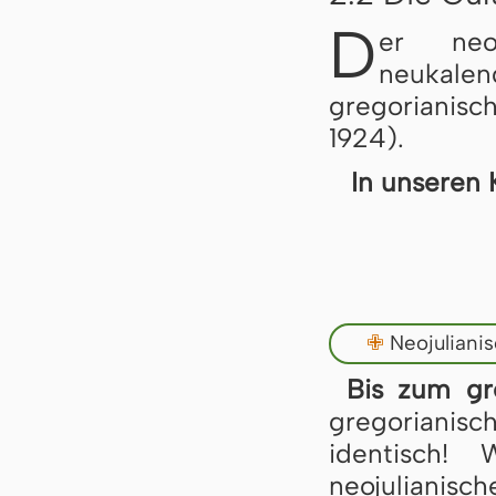
D
er neo
neukale
gregorianisc
1924).
In unseren 
✙
Neojuliani
Bis zum gr
gregoriani
identisch!
neojulianisch