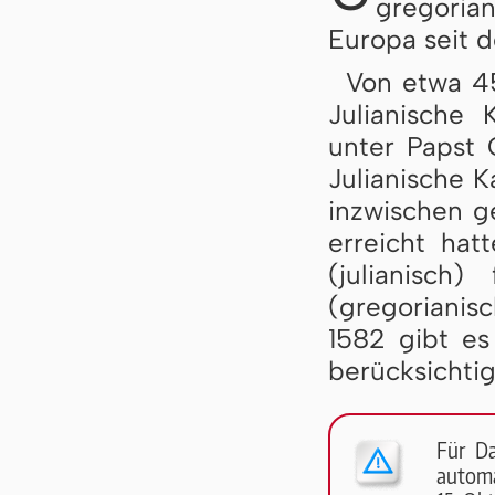
gregoria
Europa seit d
Von etwa 45
Julianische 
unter Papst
Julianische 
inzwischen 
erreicht hat
(julianisch
(gregorianis
1582 gibt es
berücksichtig
Für D
automa