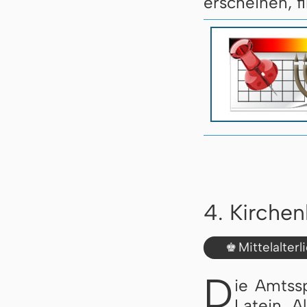
erscheinen, f
4. Kirche
Mittelalter
♚
D
ie Amtss
Latein. A