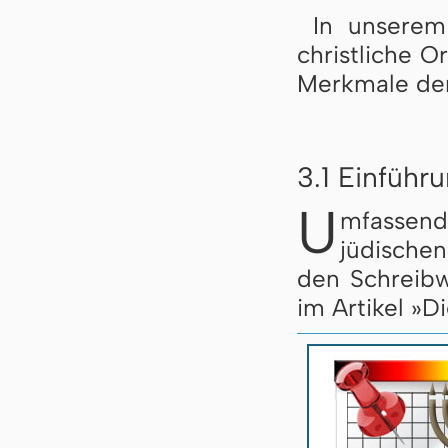
In unserem
christliche O
Merkmale der
3.1 Einführ
U
mfassen
jüdische
den Schreibw
im Artikel »D