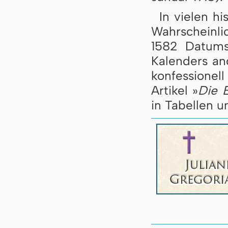
In vielen h
Wahrscheinli
1582 Datums
Kalenders an
konfessione
Artikel »
Die 
in Tabellen u