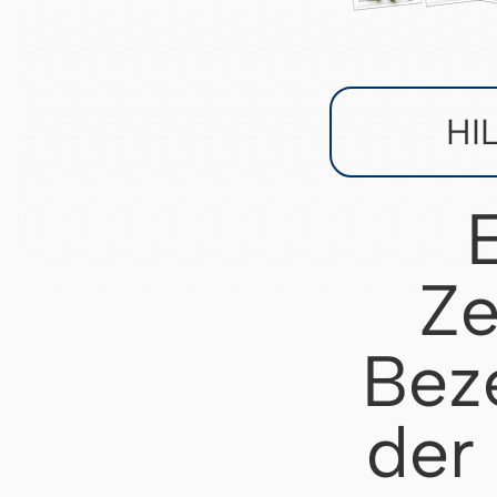
HI
Ze
Bez
der