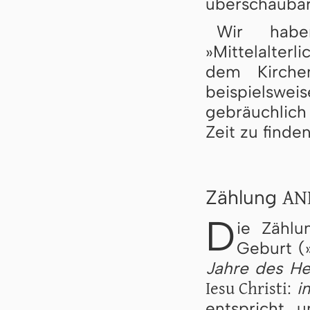
überschaubar
Wir habe
»Mittelalter
dem Kirchen
beispielswe
gebräuchlich
Zeit zu finden
AN
Zählung
D
ie Zählu
Geburt (
Jahre des He
Iesu Christi
:
i
entspricht 