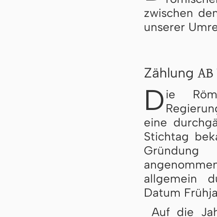
zwischen dem
unserer Umre
AB 
Zählung
D
ie Röm
Regierung
eine durchg
Stichtag be
Gründung 
angenommen 
allgemein d
Datum Frühja
Auf die Ja