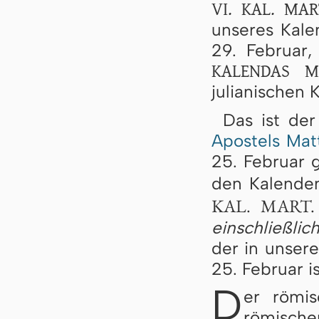
VI. KAL. MAR
unseres Kalen
29. Februar
KALENDAS M
julianischen 
Das ist de
Apostels Mat
25. Februar g
den Kalende
KAL. MART.
einschließlic
der in unser
25. Februar is
D
er römi
römische