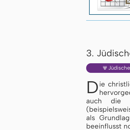
3. Jüdisc
Jüdisch
🕎
D
ie christ
hervorge
auch die f
(beispielswe
als Grundlag
beeinflusst n