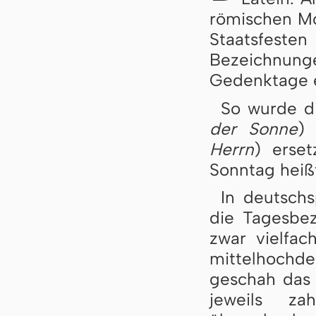
römischen Mo
Staatsfes
Bezeichnun
Gedenktage e
So wurde d
der Sonne
) 
Herrn
) erse
Sonntag heiß
In deutsch
die Tagesbe
zwar vielfac
mittelhoch
geschah das 
jeweils za