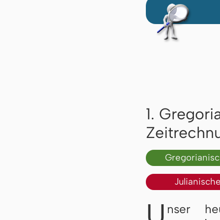
1. Gregori
Zeitrechn
Gregorianis
Julianisch
U
nser he