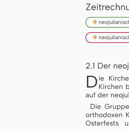
Zeitrechn
✙
neojulianis
✙
neojulianis
2.1 Der neo
D
ie Kirche
Kirchen b
auf der neoju
Die Grupp
orthodoxen K
Osterfests 