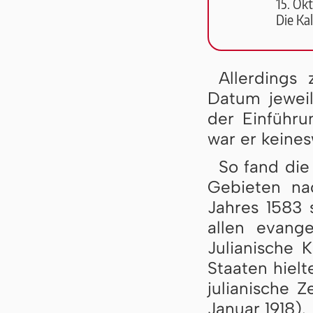
15. Okt
Die Kal
Allerdings 
Datum jewei
der Einführ
war er keines
So fand die
Gebieten na
Jahres 1583 s
allen evang
Julianische K
Staaten hielt
julianische Z
Januar 1918).