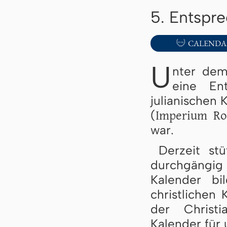
5. Entspr

CALENDA
U
nter dem
eine En
julianischen 
Imperium R
(
war.
Derzeit st
durchgängig
Kalender bi
christlichen
der Christi
Kalender für 