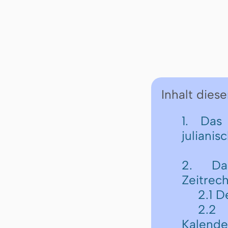
Inhalt diese
1. Das
julianis
2. Da
Zeitrec
2.1 D
2.2 
Kalende