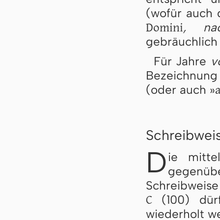
(wofür auch 
Domini
, na
gebräuchlich 
Für Jahre
v
Bezeichnun
a
(oder auch »
Schreibweis
D
ie mitte
gegenü
Schreibweise 
C
(100) dürf
wiederholt w