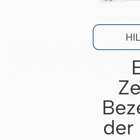
HI
Ze
Bez
der