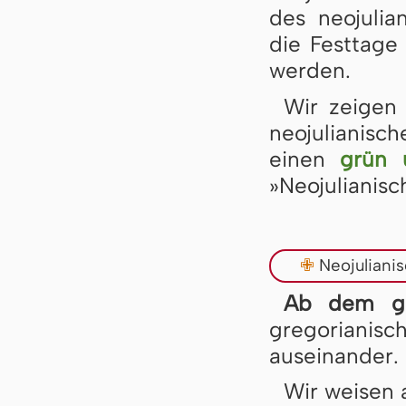
des neojulia
die Festtage
werden.
Wir zeigen
neojulianisc
einen
grün 
»Neojulianisc
✙
Neojuliani
Ab dem gr
gregorianisc
auseinander.
Wir weisen 