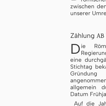
zwischen dem
unserer Umre
AB 
Zählung
D
ie Röm
Regierung
eine durchg
Stichtag be
Gründung 
angenommen 
allgemein d
Datum Frühja
Auf die Ja