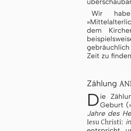
überschaubar
Wir habe
»Mittelalter
dem Kirchen
beispielswe
gebräuchlich
Zeit zu finden
AN
Zählung
D
ie Zählu
Geburt (
Jahre des He
Iesu Christi
:
i
entspricht 