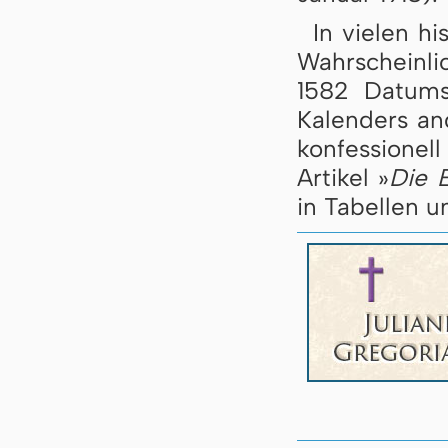
In vielen h
Wahrscheinli
1582 Datums
Kalenders an
konfessione
Artikel »
Die 
in Tabellen u