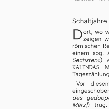
Schaltjahre
D
ort, wo w
zeigen w
römischen Reg
einem sog.
Sechsten
«) 
KALENDAS M
Tageszählung
Vor dies
eingeschoben
des gedoppe
März]
) trug