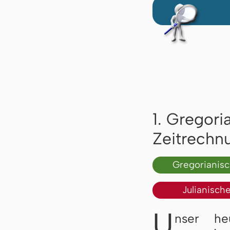
1. Gregori
Zeitrechn
Gregorianis
Julianisch
U
nser he