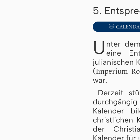
5. Entspr

CALENDA
U
nter dem
eine En
julianischen 
Imperium R
(
war.
Derzeit st
durchgängig
Kalender bi
christlichen
der Christi
Kalender für 