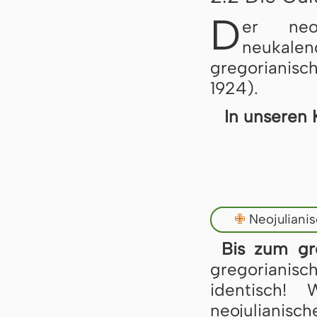
D
er neo
neukale
gregorianisc
1924).
In unseren 
✙
Neojuliani
Bis zum gr
gregoriani
identisch!
neojulianisch