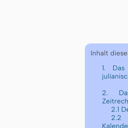
Inhalt diese
1. Das
julianis
2. Da
Zeitrec
2.1 D
2.2 
Kalende