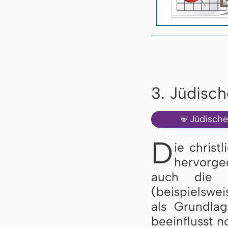
3. Jüdisc
Jüdisch
🕎
D
ie christ
hervorge
auch die f
(beispielswe
als Grundlag
beeinflusst n