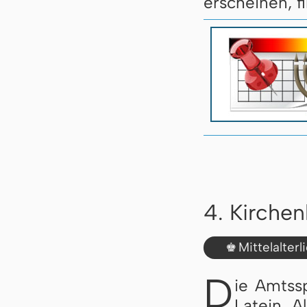
erscheinen, f
4. Kirche
Mittelalter
♚
D
ie Amtss
Latein. A