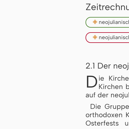
Zeitrechn
✙
neojulianis
✙
neojulianis
2.1 Der neo
D
ie Kirche
Kirchen b
auf der neoju
Die Grupp
orthodoxen K
Osterfests 