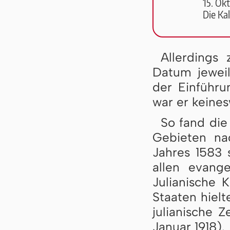
15. Okt
Die Kal
Allerdings 
Datum jewei
der Einführ
war er keines
So fand die
Gebieten na
Jahres 1583 s
allen evang
Julianische K
Staaten hielt
julianische Z
Januar 1918).