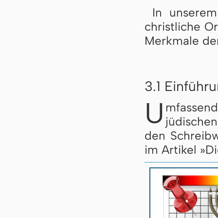
In unserem
christliche O
Merkmale der
3.1 Einführ
U
mfassen
jüdische
den Schreibw
im Artikel »D