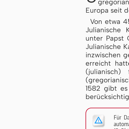
gregoria
Europa seit d
Von etwa 45
Julianische 
unter Papst
Julianische 
inzwischen 
erreicht hat
(julianisch
(gregorianis
1582 gibt es
berücksichtig
Für D
automa