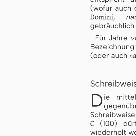
(wofür auch 
Domini
, na
gebräuchlich 
Für Jahre
v
Bezeichnun
a
(oder auch »
Schreibweis
D
ie mitte
gegenü
Schreibweise 
C
(100) dürf
wiederholt w