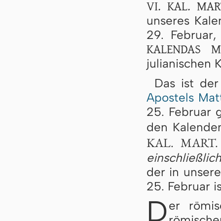
VI. KAL. MAR
unseres Kalen
29. Februar
KALENDAS M
julianischen 
Das ist de
Apostels Mat
25. Februar g
den Kalende
KAL. MART.
einschließlic
der in unser
25. Februar is
D
er römi
römische