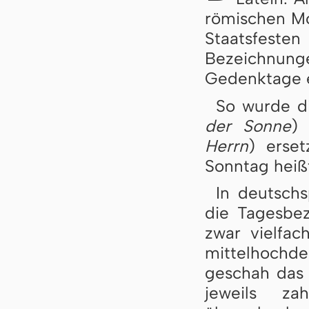
römischen Mo
Staatsfes
Bezeichnun
Gedenktage e
So wurde d
der Sonne
) 
Herrn
) erse
Sonntag heiß
In deutsch
die Tagesbe
zwar vielfac
mittelhoch
geschah das 
jeweils za