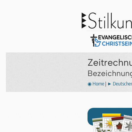
Zeitrechn
Bezeichnung
◉ Home
|
► Deutscher 