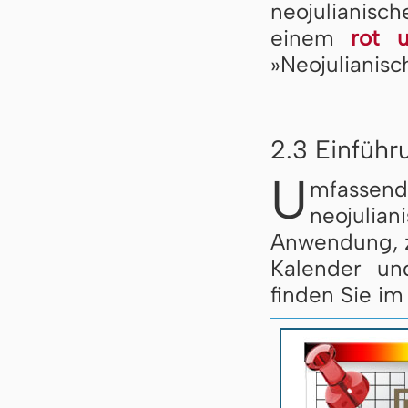
neojulianis
einem
rot 
»Neojulianisc
2.3 Einführ
U
mfassen
neojulia
Anwendung, z
Kalender un
finden Sie im