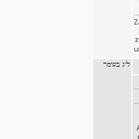
Z
z
u
ל"ג בעומר