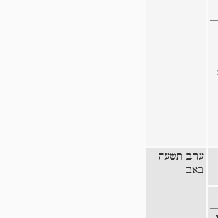
ערב תשעה
באב