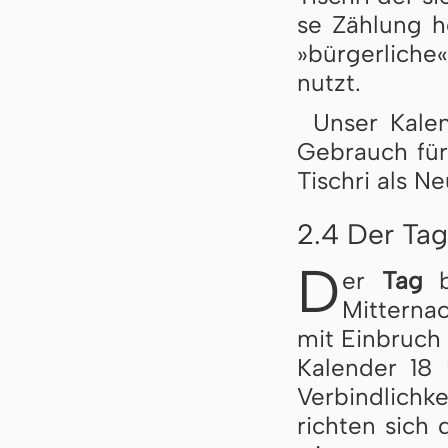
se Zäh­lung h
»bür­ger­li­ch
nutzt.
Unser Kalen
Ge­brauch für
Tisch­ri als Ne
2.4 Der Ta
D
er
Tag
b
Mitterna
mit Einbruch 
Ka­len­der 18
Verbindlichke
rich­ten sic