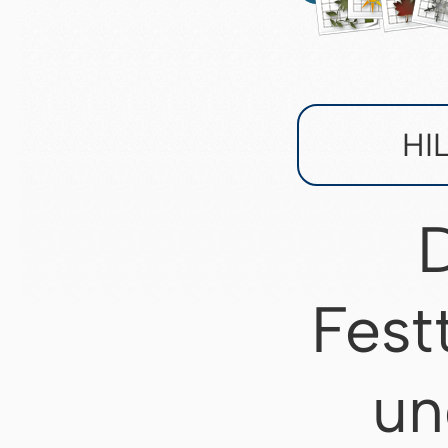
HI
D
Fest
un