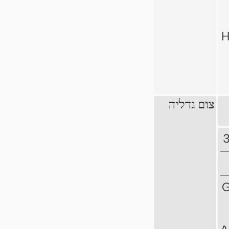
H
צום גדליה
3
G