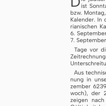
D
ist Sonn­
bzw. Mon­tag, 
Ka­len­der. In
ri­a­ni­schen 
6. Sep­tem­be
7. Sep­tem­ber
Tage vor die
Zeit­rech­nung
Un­ter­schrei­
Aus tech­ni­
nung in un­se
zem­ber 6239
woch), der 
zei­gen nach