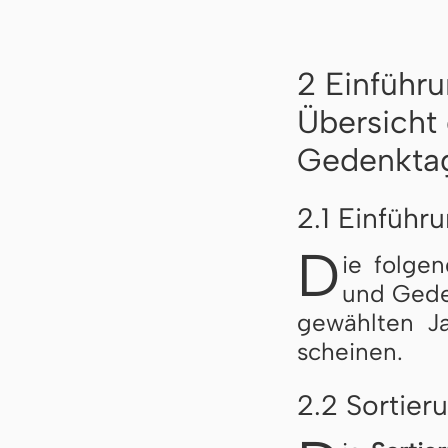
2 Einführu
Übersicht 
Gedenkta
2.1 Einführ
D
ie folgend
und Ge­den
ge­wähl­ten J
schei­nen.
2.2 Sortier