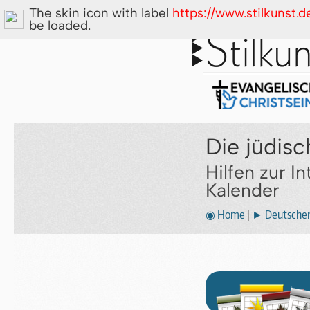
The skin icon with label
https://www.stilkunst.
be loaded.
Die jüdis
Hilfen zur I
Kalender
◉ Home
|
► Deutscher 