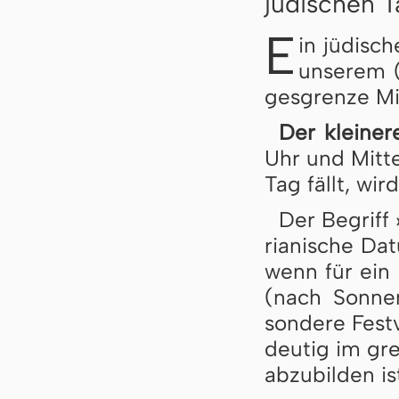
jüdischen 
E
in jüdisch
un­se­rem (
ges­gren­ze Mit
Der kleiner
Uhr und Mit­te
Tag fällt, wir
Der Begriff 
ri­a­ni­sche D
wenn für ein F
(nach Son­nen
son­de­re Fest
deu­tig im gre­
ab­zu­bil­den is