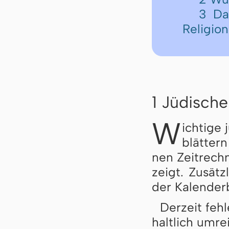
3 Da
Religion
1 Jüdische
W
ichtige 
blät­ter
nen Zeit­rech
zeigt. Zu­sätz
der Ka­len­der­
Der­zeit feh­l
halt­lich um­re