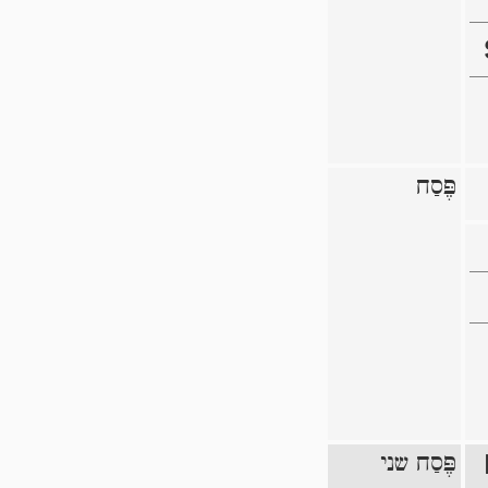
פֶּסַח
פֶּסַח שני