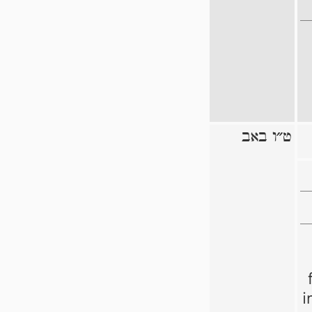
ט״ו באב
i