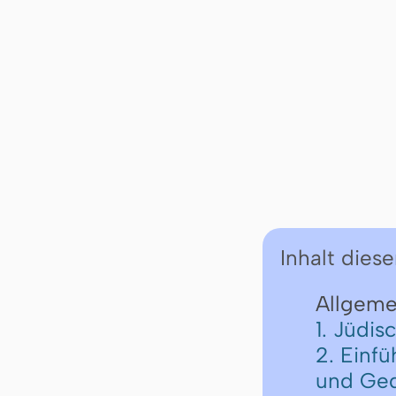
Inhalt diese
Allgemei
1. Jüdi
2. Einfü
und Ge