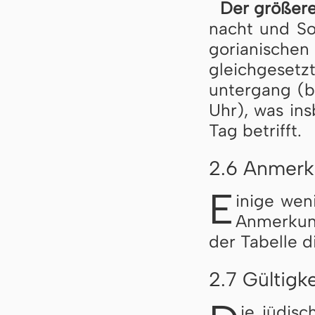
Der größere 
nacht und Son
go­ri­a­ni­sche
gleich­ge­setz
un­ter­gang (
Uhr), was ins­
Tag be­trifft.
2.6 Anmerku
E
inige we­ni
An­mer­kun
der Ta­bel­le d
2.7 Gültigk
ie jü­di­