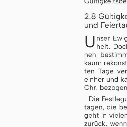
Gül­tig­keits­b
2.8 Gültigk
und Feierta
U
nser Ewi­
heit. Doc
nen be­stimm­
kaum re­kon­st
ten Ta­ge ver
ein­her und k
Chr. be­zo­ge
Die Fest­le­g
ta­gen, die be
geht in vie­len
zu­rück, wenn