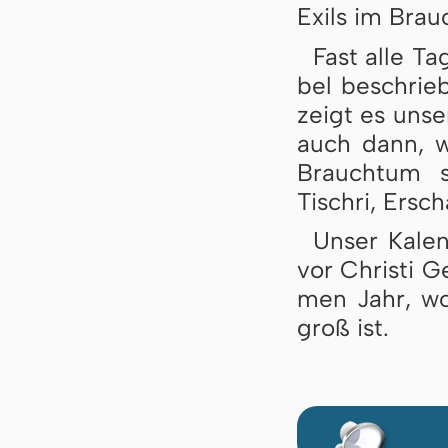
Exils im Brau
Fast alle Ta­
bel be­schrie­
zeigt es un­s
auch dann, we
Brauch­tum s
Tisch­ri, Er­sc
Unser Ka­len
vor Chris­ti G
men Jahr, wo­
groß ist.