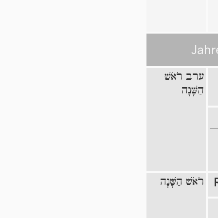
Jahr
ערב רֹאֹשׁ
הַשָּׁנָה
רֹאֹשׁ הַשָּׁנָה