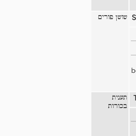
שושן פורים
S
b
תענית
בכורות