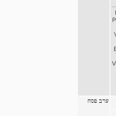
P
V
ערב פסח