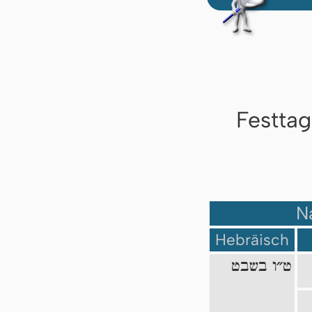
Festta
N
Hebräisch
ט״ו בשבט