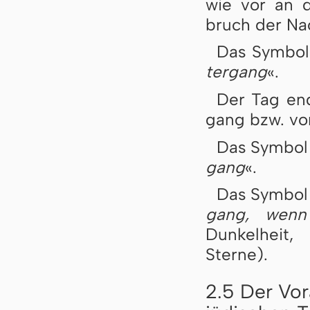
wie vor an de
bruch der Nac
Das Symbo
ter­gang
«.
Der Tag end
gang bzw. vo
Das Symbo
gang
«.
Das Symbo
gang, wenn 
Dunkelheit,
Sterne).
2.5 Der Vor