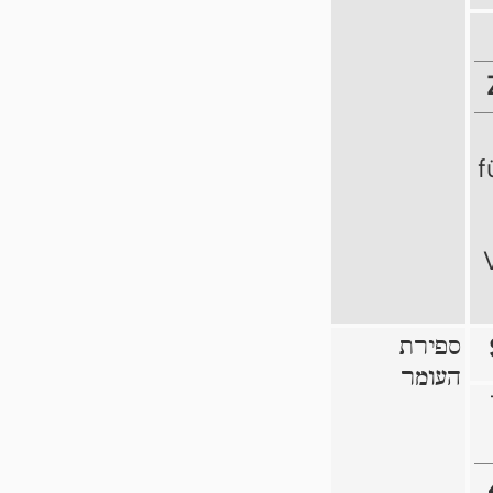
f
ספירת
העומר