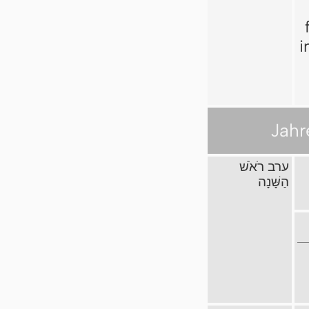
i
Jahr
ערב רֹאֹשׁ
הַשָּׁנָה