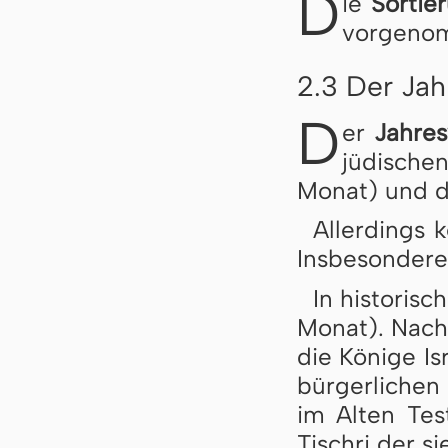
D
ie
Sortie
vor­ge­no
2.3 Der Ja
D
er
Jahres
jü­di­sch
Mo­nat) und de
Allerdings ke
Ins­be­son­de­r
In historisc
Mo­nat). Nach
die Kö­ni­ge Is
bür­ger­li­chen
im Al­ten Tes­
Tisch­ri der s