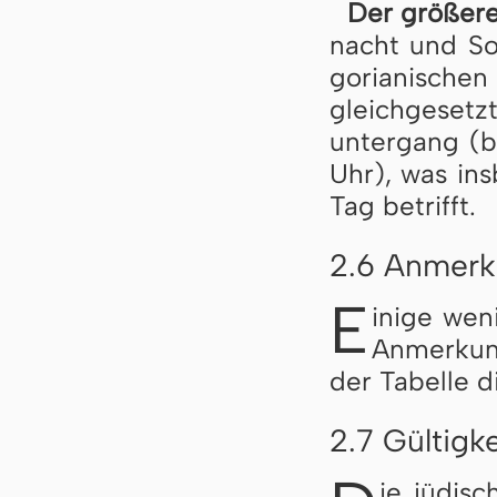
Der größere 
nacht und Son
go­ri­a­ni­sche
gleich­ge­setz
un­ter­gang (
Uhr), was ins­
Tag be­trifft.
2.6 Anmerku
E
inige we­ni
An­mer­kun
der Ta­bel­le d
2.7 Gültigk
ie jü­di­