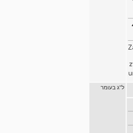
Z
z
u
ל"ג בעומר