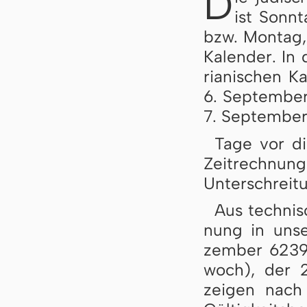
D
ist Sonn­
bzw. Mon­tag, 
Ka­len­der. In
ri­a­ni­schen 
6. Sep­tem­be
7. Sep­tem­ber
Tage vor die
Zeit­rech­nung
Un­ter­schrei­
Aus tech­ni­
nung in un­se
zem­ber 6239
woch), der 
zei­gen nach