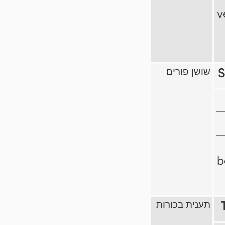
v
S
שושן פורים
b
תענית בכורות