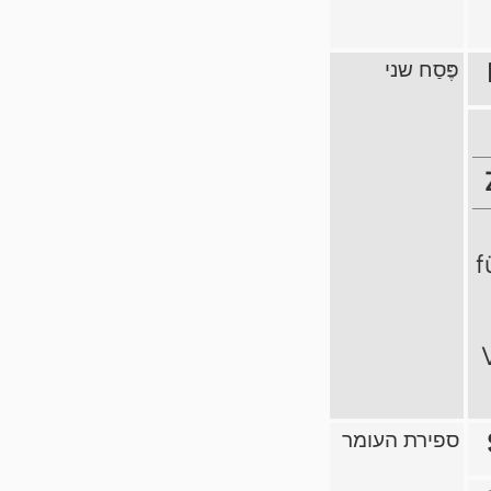
פֶּסַח שני
f
ספירת העומר