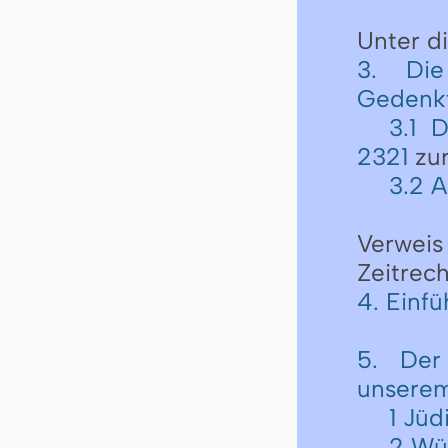
Unter 
3. Die
Gedenk
3.1 
2321
zu
3.2 
Verwei
Zeitrec
4. Einfü
5. Der
unserem
1 Jü
2 Wü