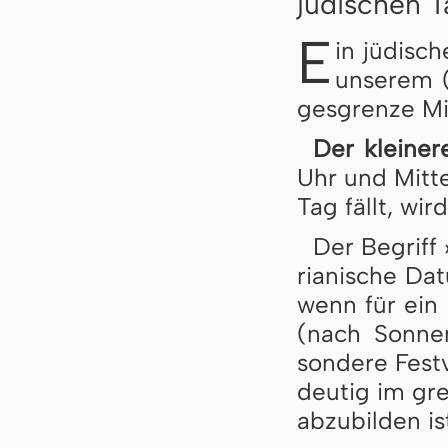
jüdischen 
E
in jüdisch
un­se­rem (
ges­gren­ze Mit
Der kleiner
Uhr und Mit­te
Tag fällt, wir
Der Begriff 
ri­a­ni­sche D
wenn für ein F
(nach Son­nen
son­de­re Fest
deu­tig im gre­
ab­zu­bil­den is