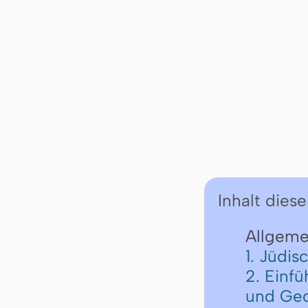
Inhalt diese
Allgemei
1. Jüdi
2. Einfü
und Ge