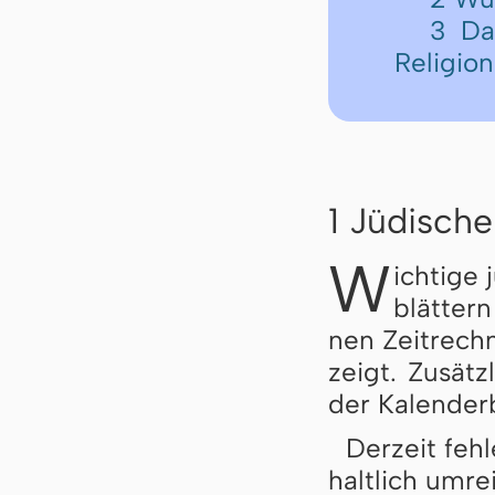
3 Da
Religion
1 Jüdische
W
ichtige 
blät­ter
nen Zeit­rech
zeigt. Zu­sätz
der Ka­len­der­
Der­zeit feh­l
halt­lich um­re