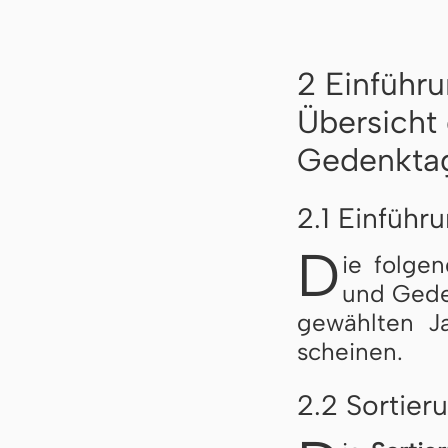
2 Einführu
Übersicht 
Gedenkta
2.1 Einführ
D
ie folgend
und Ge­den
ge­wähl­ten J
schei­nen.
2.2 Sortier