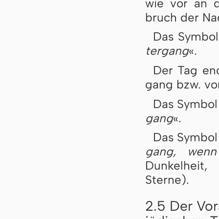
wie vor an de
bruch der Nac
Das Symbo
ter­gang
«.
Der Tag end
gang bzw. vo
Das Symbo
gang
«.
Das Symbo
gang, wenn 
Dunkelheit,
Sterne).
2.5 Der Vor