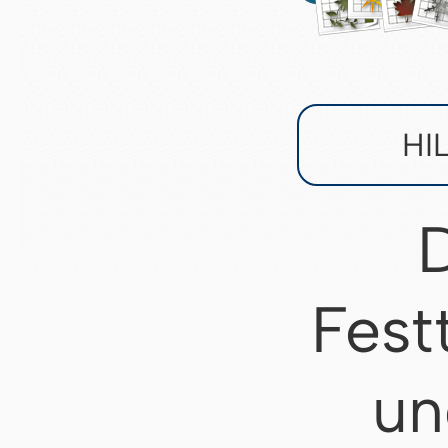
HI
D
Fest
un