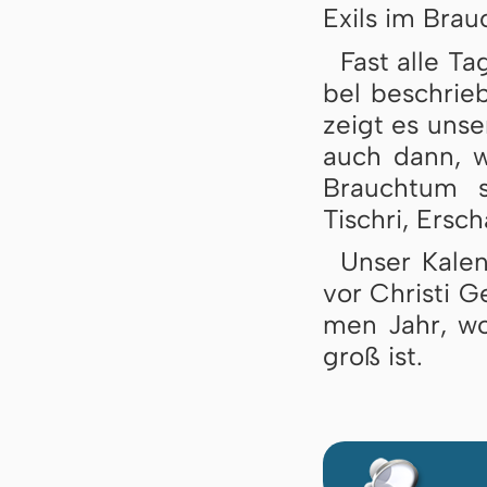
Exils im Brau
Fast alle Ta­
bel be­schrie­
zeigt es un­s
auch dann, we
Brauch­tum s
Tisch­ri, Er­sc
Unser Ka­len
vor Chris­ti G
men Jahr, wo­
groß ist.