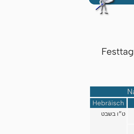
Festta
N
Hebräisch
ט״ו בשבט