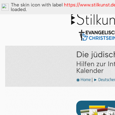
The skin icon with label
https://www.stilkunst.
loaded.
Die jüdisc
Hilfen zur I
Kalender
◉ Home
|
► Deutscher 