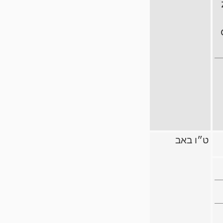
ט״ו באב