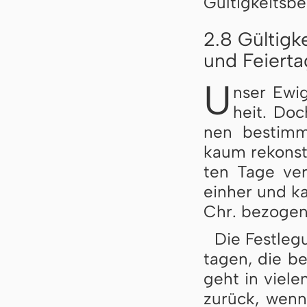
Gül­tig­keits­b
2.8 Gültigk
und Feierta
U
nser Ewi­
heit. Doc
nen be­stimm­
kaum re­kon­st
ten Ta­ge ver
ein­her und k
Chr. be­zo­ge
Die Fest­le­g
ta­gen, die be
geht in vie­len
zu­rück, wenn