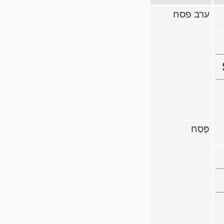
ערב פסח
פֶּסַח