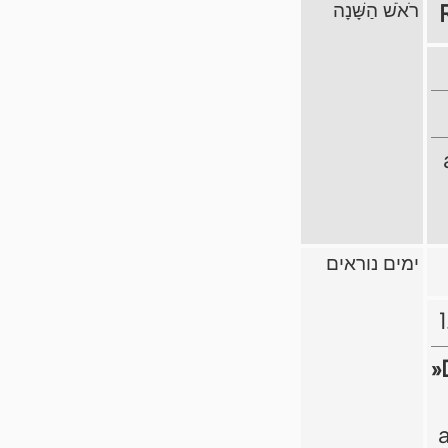
רֹאֹשׁ הַשָּׁנָה
ימים נוראים
»