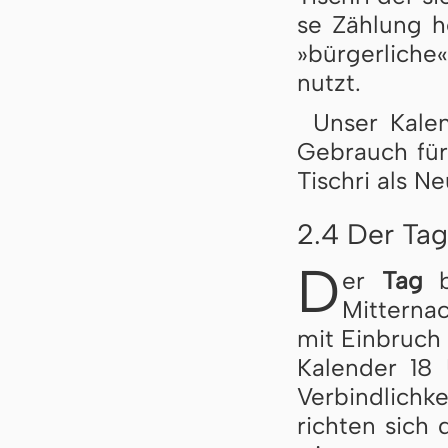
se Zäh­lung h
»bür­ger­li­ch
nutzt.
Unser Kalen
Ge­brauch für
Tisch­ri als Ne
2.4 Der Ta
D
er
Tag
b
Mitterna
mit Einbruch 
Ka­len­der 18
Verbindlichke
rich­ten sic