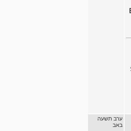
ערב תשעה
באב