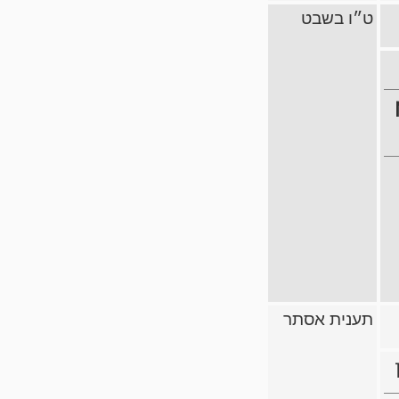
ט״ו בשבט
תענית אסתר