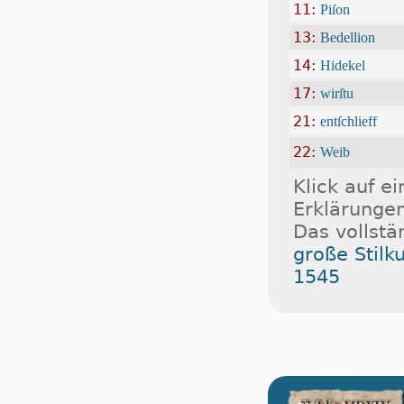
11:
Piſon
13:
Bedellion
14:
Hidekel
17:
wirſtu
21:
entſchlieff
22:
Weib
Klick auf e
Erklärungen
Das vollstä
große Stilk
1545