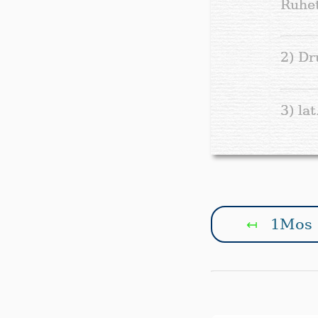
Ruhet
2) Dr
3) lat
1Mos 
↤