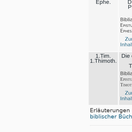
Ephe.
D
P
Bibli
Epist
Ephes
Z
Inhal
1.Tim.
Die 
1.Thimoth.
T
Bibli
Epist
Timot
Z
Inhal
Erläuterungen
biblischer Büc