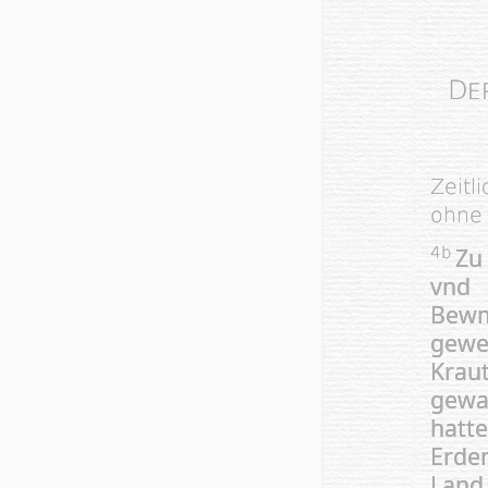
D
E
Zeitl
ohne
Zu
4b
vnd
Bewm
geweſ
Krau
gewa
hatt
Erde
Land