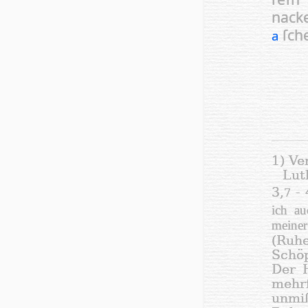
nacke
ſche
a
1) Ve
Lut
3,
- 
7
ich a
meine
(Ruhe
Schöp
Der H
mehrf
unmi