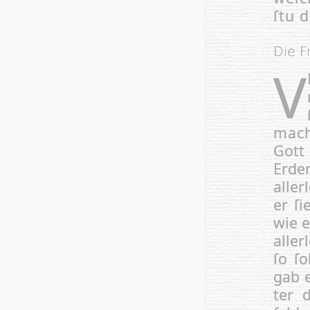
ſtu 
Die F
V
mach
Gott
Erden
al­le
er ſi
wie e
al­le
ſo ſo
gab e
ter 