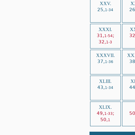
XXV.
X
25,
26
1-34
XXXI.
XX
31,
;
32
1-54
32,
1-3
XXXVII.
XXX
37,
38
1-36
XLIII.
XL
43,
44
1-34
XLIX.
49,
;
50
1-33
50,
1