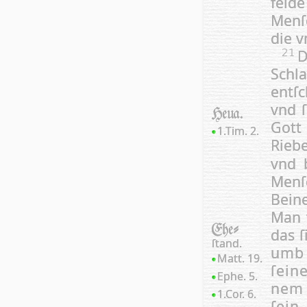
feld
Men­
die v
D
21
Schla
entſc
vnd ſ
Heua.
Gott
1.Tim. 2.
Rieb
vnd 
Menſ
Beine
Man w
Ehe-
das 
ſtand.
umb 
Matt. 19.
ſei­n
Ephe. 5.
nem 
1.Cor. 6.
ſein 