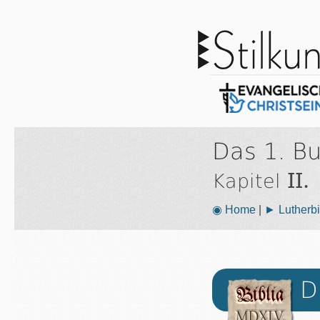
Das 1. B
II.
Kapitel
◉ Home
|
► Lutherbi
D