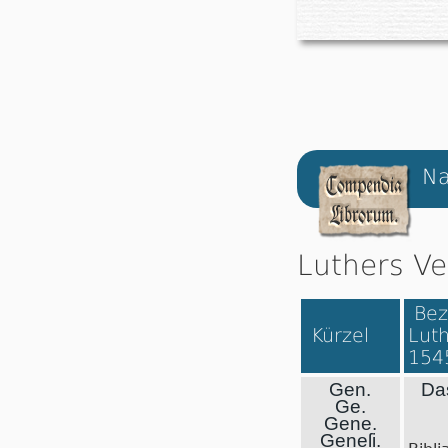
Na
Luthers Ve
Bez
Kürzel
Luth
154
Gen.
Da
Ge.
Gene.
Geneſi.