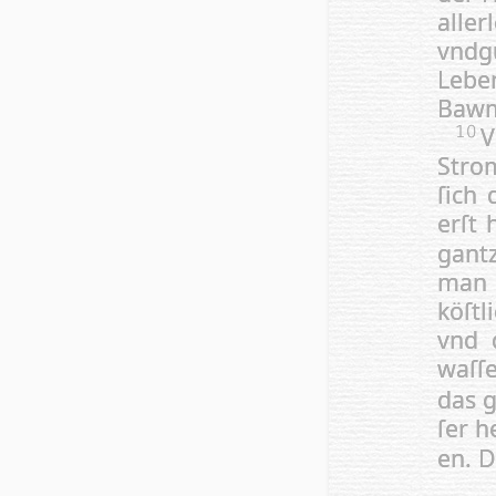
al­l
vndg
Lebe
Bawm 
V
10
Strom
ſich 
erſt 
gantz
man 
köſt
vnd 
waſ­ſ
das 
ſer h
en. D