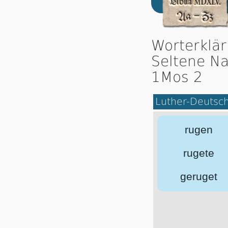
Worterklä
Seltene Na
1Mos 2
Luther-Deutsc
rugen
rugete
geruget