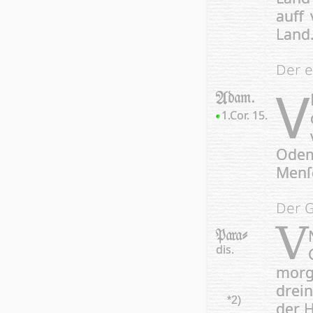
auff 
Land
Der e
V
Adam.
1.Cor. 15.
Odem 
Menſc
Der 
V
Para-
dis.
morg
drein
*2)
der H