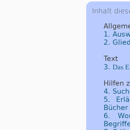
Inhalt dies
Allgem
1. Ausw
2. Glie
Text
3.
Das E
Hilfen 
4. Such
5. Erl
Bücher 
6. Wor
Begriff