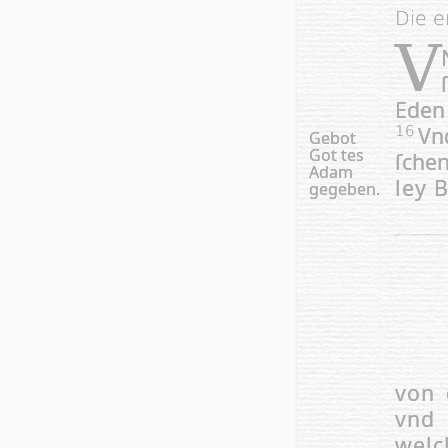
Die e
V
Eden
Vn
16
Gebot
Got tes
ſchen
Adam
ley 
gegeben.
von 
vnd 
welc