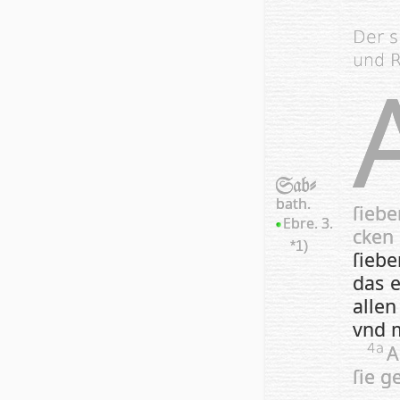
Der s
und 
Sab-
bath.
ſie­b
Ebre. 3.
cken
*1)
ſie­b
das 
allen
vnd 
A
4a
ſie g