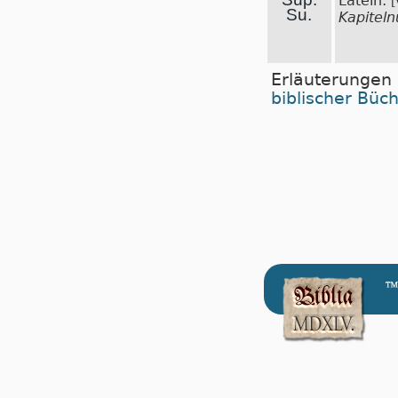
Latein:
[
Su.
Kapitel
Erläuterungen
biblischer Büc
™