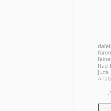
da­ſe
fü­re
ſei­
ſtad 
Ju­da
Ahab