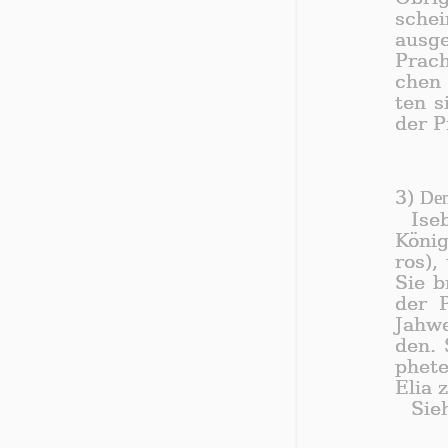
schei
aus­ge
Prach
chen 
ten si
der P
3)
Den
Ise
Kö­ni
ros), 
Sie b
der P
Jah­w
den. S
phe­t
Elia 
Sie