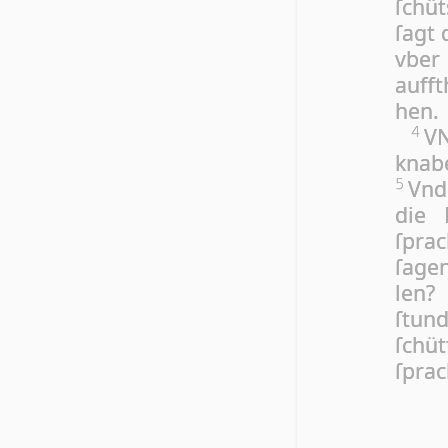
ſchüt
ſagt 
vber 
auff­
hen.
VN
4
kna­b
Vnd 
5
die 
ſprac
ſa­ge
len?
ſtund
ſchüt
ſprac