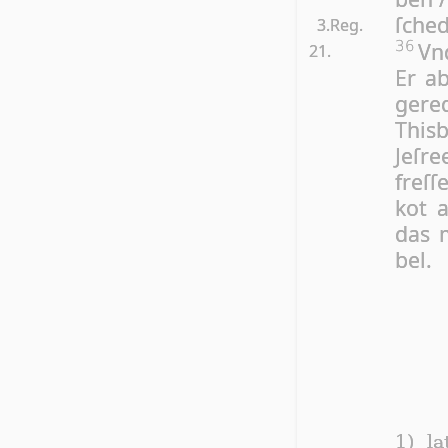
ſche­
3.Reg.
Vnd
36
21.
Er a
ge­re
This­
Jeſ­re
freſ­
kot a
das 
bel.
1) la