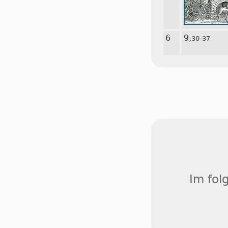
6
9,
30-37
Im fol