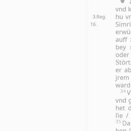
vnd k
hu vn
3.Reg.
Sim­r
16.
er­wü
auff 
bey 
oder
tör­
S
er a
jrem 
ward 
V
34
vnd g
het d
ſie /
Da 
35
ben /