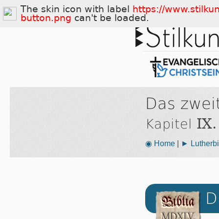
The skin icon with label
https://www.stilku
button.png
can't be loaded.
Das zwei
IX.
Kapitel
◉ Home
|
► Lutherbi
D