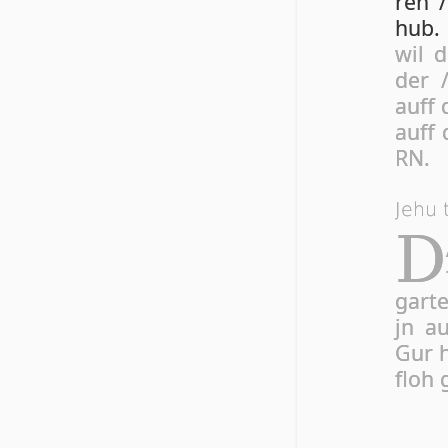
ren 
hub.
wil d
der /
auff 
auff
RN.
Jehu 
D
gar­t
jn a
Gur h
floh 