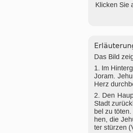
Klicken Sie 
Erläuterun
Das Bild zei
1. Im Hinter
Joram. Jehus
Herz durchbo
2. Den Haupt
Stadt zu­rück­
bel zu tö­ten
hen, die Je­h
ter stür­zen (