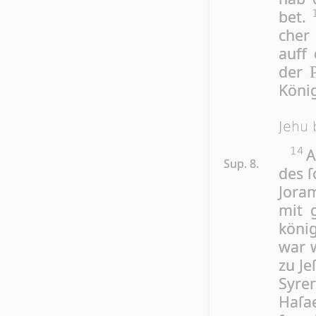
bet.
cher
auff 
der
Kö­ni
Jehu 
A
14
Sup. 8.
des ſ
Jo­ra
mit g
kö­ni
war w
zu Je
Sy­re
Ha­ſa