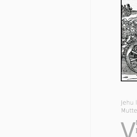
Jehu 
Mutte
V