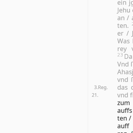
ein j
Je­hu
an / 
ten.
er / 
Was 
rey
Da
23
Vnd ſ
Ahas­
vnd ſ
das d
3.Reg.
vnd f
21.
zu
auffs
ten /
auff 