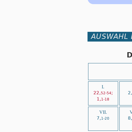
AUSWAHL 
D
I.
22,
;
2
52-54
1,
1-18
VII.
V
7,
8
1-20