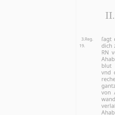
II
ſagt 
3.Reg.
dich 
19.
RN vo
Ahab 
blut 
vnd d
re­ch
gan­t
von 
wand 
ver­la
Ahab 