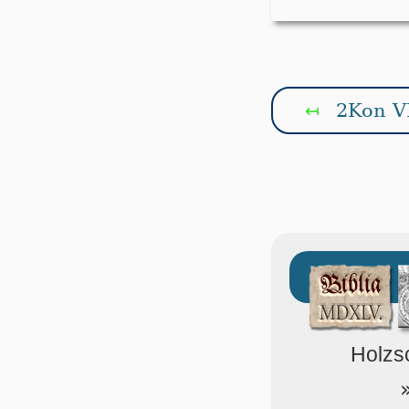
2Kon VI
↤
Holzsc