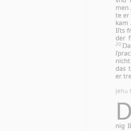
men /
te er
kam 
Iſts 
der f
a
20
D
ſprac
nicht
das t
er tre
Jehu 
nig I