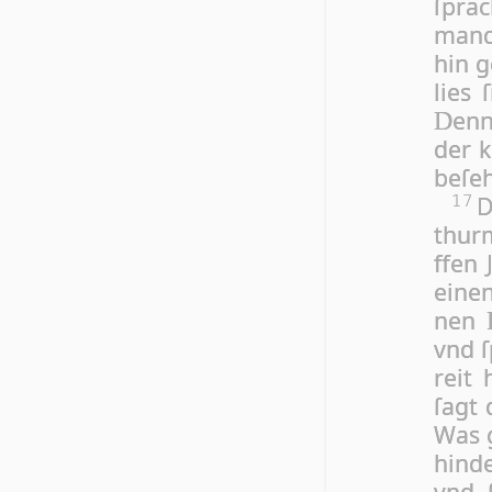
ſprac
mand
hin g
lies 
enn
D
der k
be­ſe­
D
17
thurm
ffen 
ei­ne
nen
vnd ſ
reit 
ſagt 
Was g
hin­d
vnd 