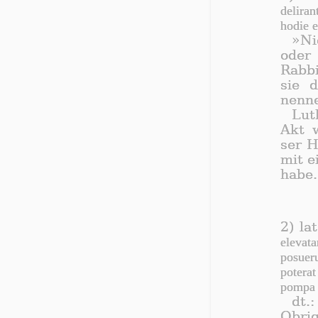
deliran
hodie e
»Ni
oder 
Rab­b
sie d
nen­n
Luth
Akt w
ser H
mit ei
ha­be.
2) la
eleva
posuer
potera
pompa f
dt.
Obrig