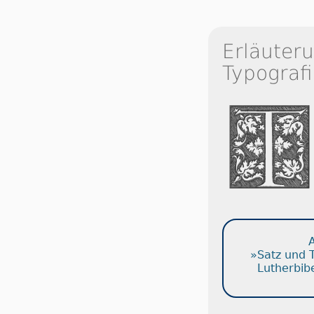
Erläuter
Typografi
A
»Satz und 
Lutherbib