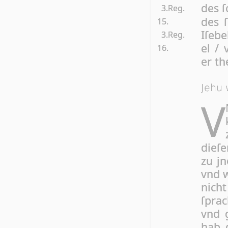
des ſ
3.Reg.
des 
15.
Iſe­b
3.Reg.
el / 
16.
er th
Jehu 
V
die­ſ
zu jn
vnd w
nich
ſprac
vnd g
hab d