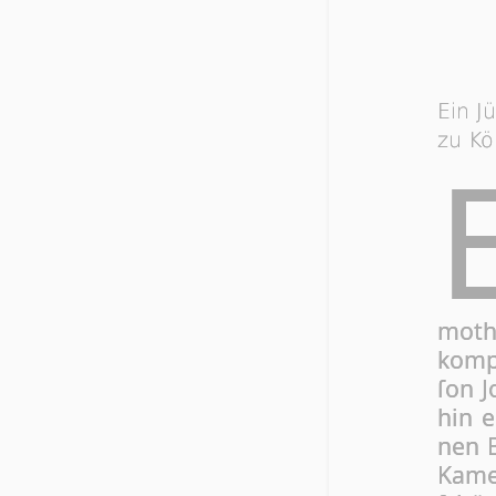
Ein J
zu Kö
moth 
kompſ
ſon J
hin e
nen B
Ka­m