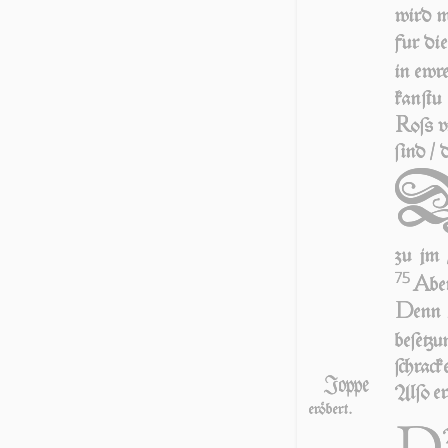
wird ma
fur die
in ew­r
kan­ſt
R
oſs 
ſind / 
zu jm /
75
A
be
D
enn
be­ſe­t
ſchra­c
Joppe
Alſo er
eröbert.
D