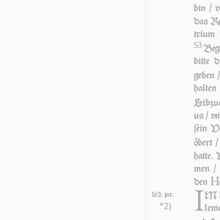
bin / 
das Re
tri­um
53
Bege
bitte 
geben 
halten
Leibzu
us / vn
ſein V
öbert 
hatte.
men / d
H
den
I
M h
162. jar.
*2)
le­m