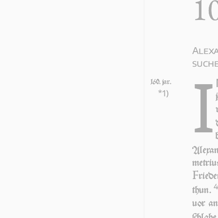
1
Ale­x
suche
I
160. jar.
*1)
Ale­x­a
me­tri­
F
rie­d
4
thun.
uor an
ſchla­h