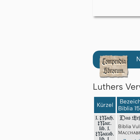
N
Luthers Ver
Bezeich
Kürzel
Biblia 1
1. Mach.
Das Erſ
Macc.
Biblia Vul
lib. 1.
Macchabe
Maccab.
lib. 1.