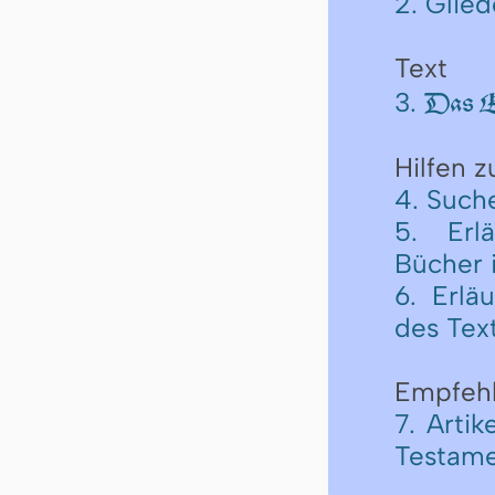
2. Glie
Text
3.
Das Er
Hilfen 
4. Such
5. Erl
Bücher 
6. Erlä
des Tex
Empfeh
7. Arti
Testame