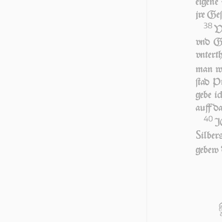
eigene
jre Ge­
38
V
vnd Ga
vnterth
man wi
ſtad Pt
gebe i
auff d
40
I
S
ilber
gebew 