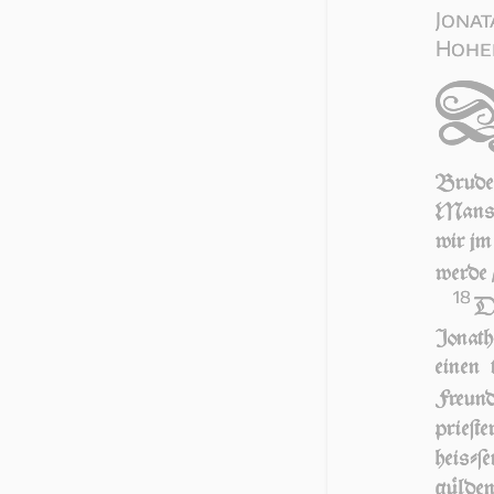
Jonat
Hoher
Bruder
Mans g
wir jm 
werde 
18
D
Jonath
einen 
Freund 
prie­ſt
heiſ­ſ
gülde