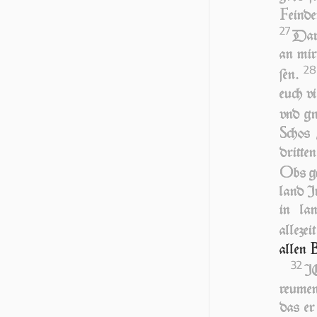
F
eind
27
Da­r
an mir
28
ſen.
euch v
vnd g
S
chos
dritte
O
bs g
land Ju
in la
allezei
allen
32
IC
reumen
das er