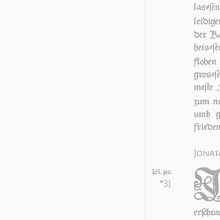
laſ­ſen
lei­di­g
der Kö­
heiſ­ſe
flo­hen
groſ­ſe
me­ſte
zum ne
umb ge
frieden
Jonat
165. jar.
*3)
er­ſchra