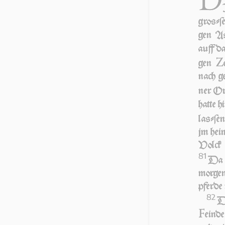
groſ­ſ
gen Aſ
auff d
Z
gen
nach ge
ner Ord
hat­te h
laſ­ſe
jm heim
Volck 
81
Da 
mor­gen
pfer­de
82
D
F
ein­d