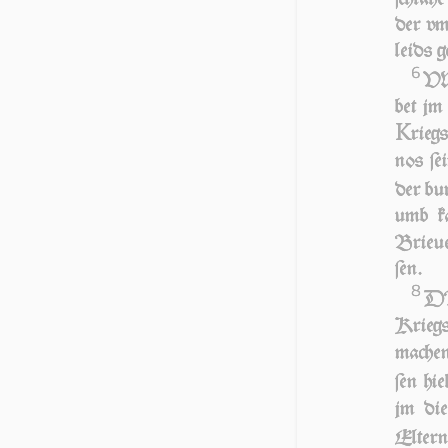
der vmb
leids g
6
V
bet jm
K
rieg
nos ſe
der bur
umb ka
Brie­ue
ſen.
8
DA 
Krieg
machen
ſen hie
jm di
Eltern