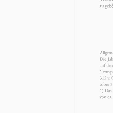
zu ge­
Allgem
Die Jah
auf de
1 ent­sp
312 v. 
to­ber 3
1) Das 1
von ca.