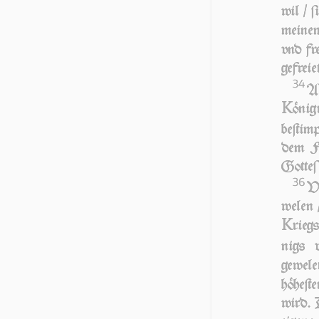
wil / 
mein
vnd fr
gefreiet
34
AV
K
öni
beſtimp
dem Fe
Gotteſ
36
VN
welen 
K
riegs
nigs 
gewele
höheſt
wird. 