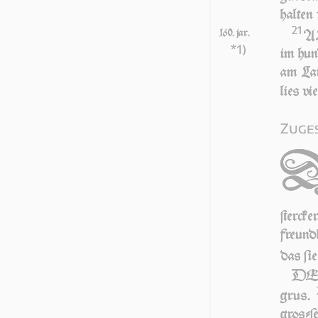
halten 
21
160. jar.
AL
*1)
im hun­
am Lau
lies vi
Zuges
ſterck
freundl
das ſie
DEr
grus.
groſ­ſe