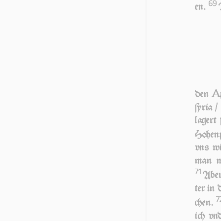
69
en.
A
den
ſy­ria
la­ger
Ho­hen­
vns wi
man mi
71
Aber 
ter in
7
chen.
ich vnd