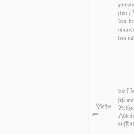
zuwone
ſern /
den be
mauren
lem wi­
H
die
feſt m
Beth-
Bethzu
zura.
A
btr
auffent