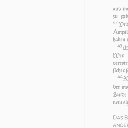
aus me
zu geb
42
Vnd 
A
mptl
haben /
43
ES
Wer 
verwirc
ſicher 
44
Z
der ma
Lande 
nem ei
Das B
an­de