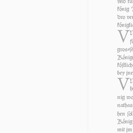
vnd k
kö­nig
dro ve
kö­nig
V
N
f
groſ­
König
köſtli
bey jn
V
N
h
nig wol
na­thas
hen ſol
Kö­nig 
mit jm