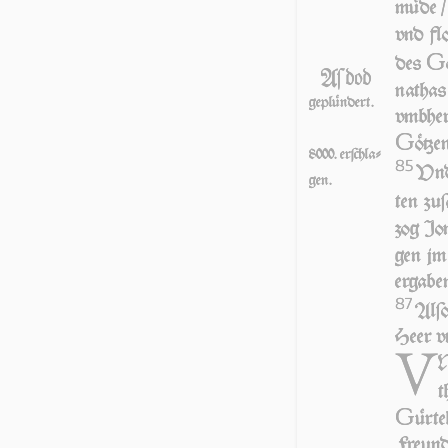
mü­de 
vnd fl
G
des
Aſdod
na­tha
geplündert.
vmb­her
G
ö­tz
8000. er­ſchla­
85
Vnd 
gen.
ten zu­
zog Jo
gen jm
er­ga­b
87
Alſo
Heer v
V
N
t
G
ür­t
Freun­d