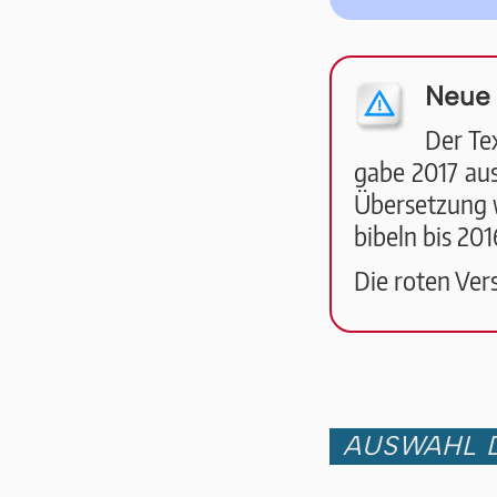
Neue 
Der Te
ga­be 2017 aus
Über­se­tzung w
bi­beln bis 2016
Die roten Vers
AUSWAHL D