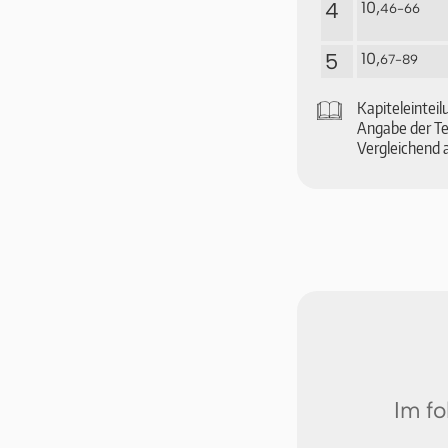
4
10,
46-66
5
10,
67-89
🕮
Ka­pi­tel­ein­te
An­ga­be der Tex
Vergleichend 
Im fo