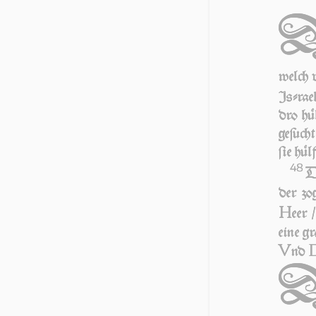
welch 
Iſ­ra­e
dro hül
geſuch
ſie hül
48
D
der zo
H
eer 
eine gr
V
nd