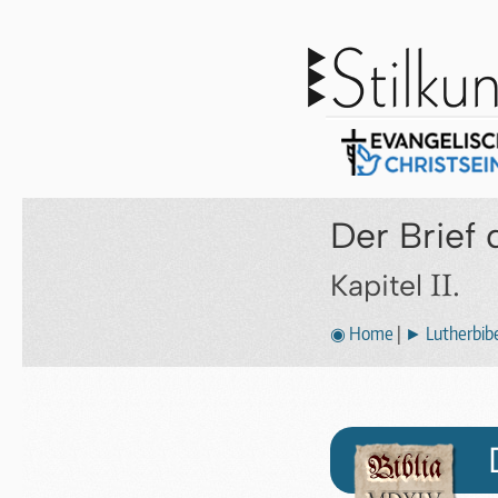
Der Brief 
II.
Kapitel
◉ Home
|
► Lutherbibe