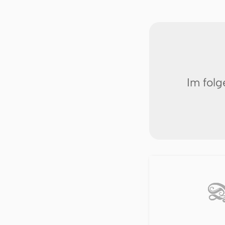
Im fol
D