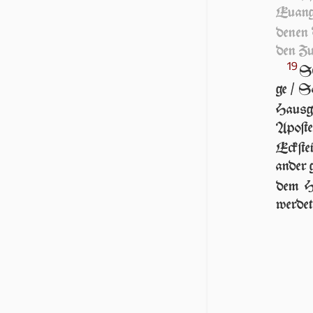
Euange
denen 
den Zug
19
SO
ge / S
Hausg
Apoſte
Eckſtei
an­der 
dem 
wer­det