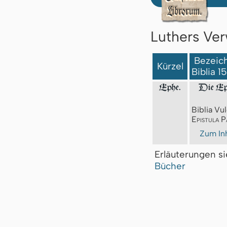
Luthers Ver
Bezeich
Kürzel
Biblia 1
Ephe.
Die Epi
Biblia Vul
Epistula P
Zum Inh
Erläuterungen s
Bücher