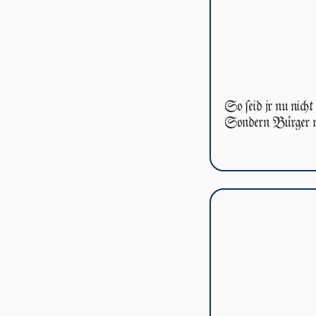
So ſeid jr nu nicht
Son­dern Bürger m