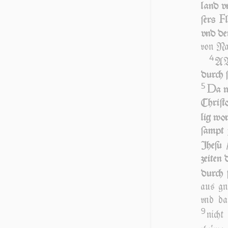
land v
F
ſers
vnd de
von Nat
4
ABe
durch ſ
5
D
a 
Chri­ſ
lig wo
ſampt j
Jhe­ſu
zeiten 
durch 
aus gna
vnd das
9
nicht