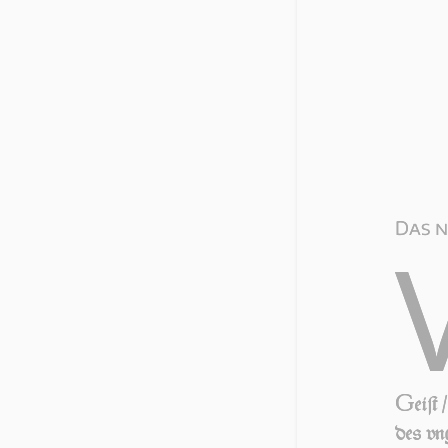
Das n
G
eiſt
des vn