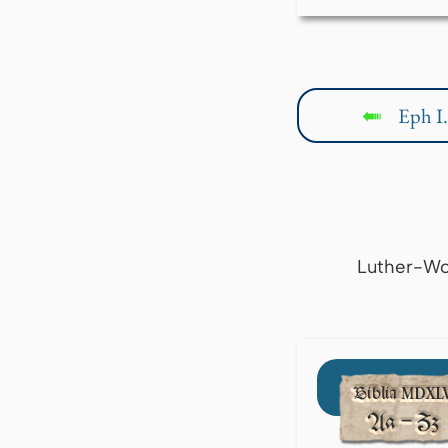
Eph I.
↤
Luther-Wo