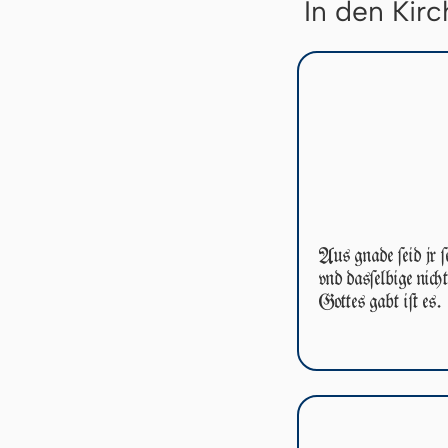
In den Kir
Aus gnade ſeid jr ſe
vnd das­ſel­bi­ge nic
Got­tes gabt iſt es.