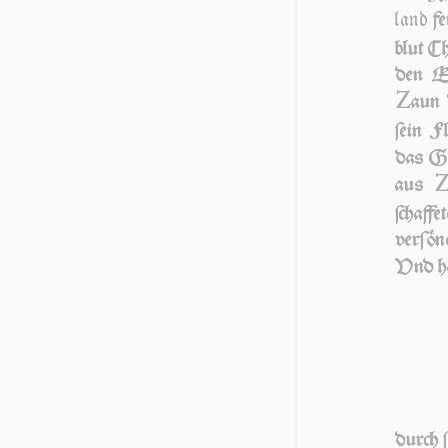
land
fe
blut Ch
den Ei
Z
aun 
ſein F
das Ge­
aus
ſchaff
verſöne
Vnd ha
durch ſ