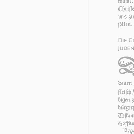
rhüme.
Chri­ſ
vns zu
ſollen.
Die G
Juden
denen 
fleiſch
bi­gen 
bürge
Teſta
Hoffnu
13
NU