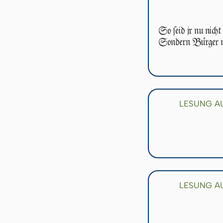
So ſeid jr nu nicht
Son­dern Bürger m
LESUNG AU
LESUNG AU