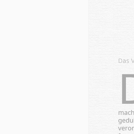
Das V
mach
gedu
veror