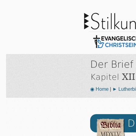
Der Brief
XII
Kapitel
◉ Home
|
► Lutherbi
D