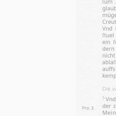
ſum 
glau
müge
Creut
Vnd 
ſtuel
ein 
dern
nich
ab­laſ
auf
kempf
Die v
Vnd
5
der z
Pro. 3.
Mein