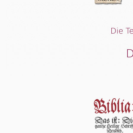
Die T
D