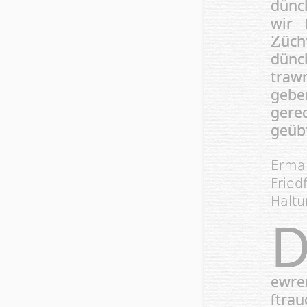
dünck
wir 
üch
Z
dünc
trawr
gebe
gere
geübt
Ermah
Fried
Haltu
ew­r
ſtra