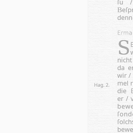
ſu 
eſp
B
denn
Erma
S
nicht
da e
wir /
mel 
Hag. 2.
die 
er / 
bewe
ſon­
ſolch
beweg