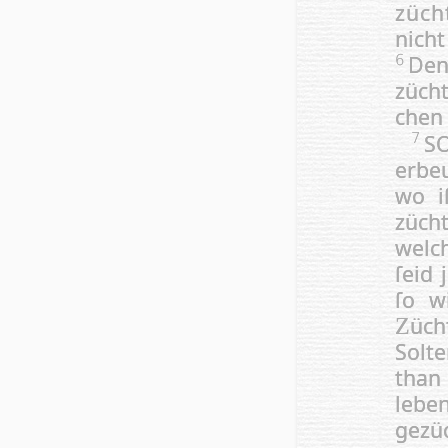
züch
nich
Den
6
zücht
chen 
S
7
erbeu
wo i
züch
welch
ſeid 
ſo wi
üch
Z
Solte
than 
leb
gezü