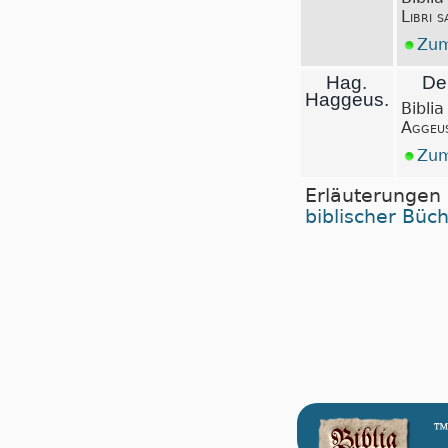
Libri 
Zum
Hag.
De
Haggeus.
Biblia
Aggeu
Zum
Erläuterungen
biblischer Büc
™