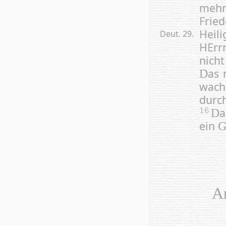
mehr
Frie
Heil
Deut. 29.
HErr
nich
as 
D
wach­
durch
a
16
D
ein
A