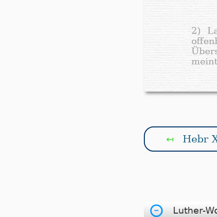
2) L
offen
Über
meint
Hebr X
↤
Luther-W