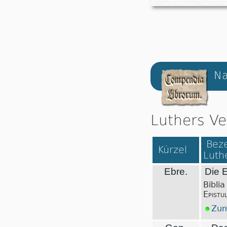
Na
Luthers Ve
Beze
Kürzel
Luth
Ebre.
Die E
Biblia
Epistu
Zum