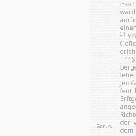
mocht
ward
anrür
ei
n
21
V
eſi
G
erſch
S
22
berg
leben
Je­ru
ſent
Erſt
ange
Richt
der 
Gen. 4.
dem 