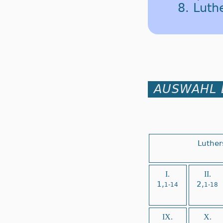
8. Lut
AUSWAHL 
Luther
I.
II.
1,
2,
1-14
1-18
IX.
X.