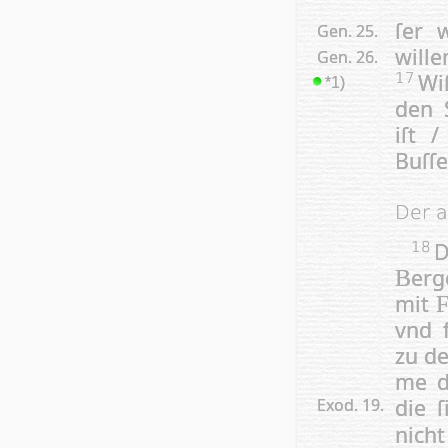
ſer 
Gen. 25.
wille
Gen. 26.
Wi
17
*1)
den 
iſt 
Buſſe
Der a
D
18
erg
B
mit
vnd f
zu d
me d
die ſ
Exod. 19.
nic