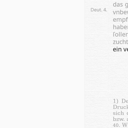
das g
Deut. 4.
vnbe
emp­
habe
ſolle
zucht
ein 
1) De
Druck
sich 
bzw. 
. W
40