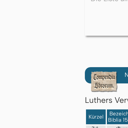
N
Luthers Ver
Bezeich
Kürzel
Biblia 1