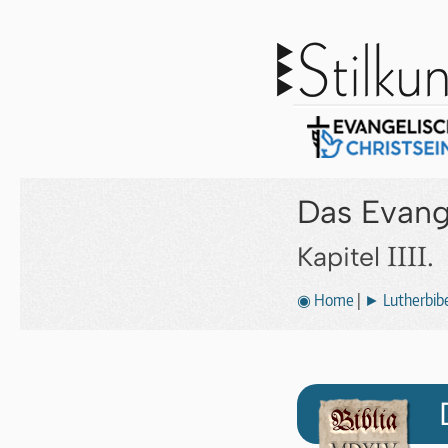
Das Evang
IIII.
Kapitel
◉ Home
|
► Lutherbibe