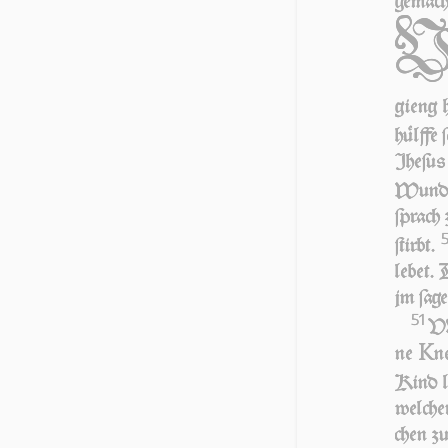
gemach
gieng 
hülffe
Jhe­ſu
Wunder 
ſprach
ſtirbt.
lebet.
jm ſa­g
51
VN
K
ne
n
Kind l
welche
chen zu