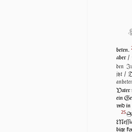
beten.
aber /
den Jü
jtzt / 
anbete
Va­ter 
ein Gei
vnd in
25
S
Meſſias
bi­ge k