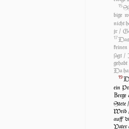
15
SP
bi­ge 
nicht h
jr / G
17
Das 
keine
ſagt /
gehabt 
Da ha­ſ
19
DA
ein Pr
B
erge 
Stete 
Weib /
auff d
Va­ter