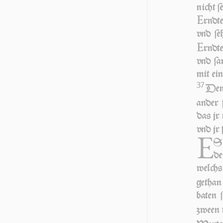
nicht ſ
E
rndte
vnd ſe
E
rndt
vnd ſa
mit ei­
37
Denn
ander 
das jr 
vnd jr 
E
S 
de
welchs 
ge­tha
baten 
zween 