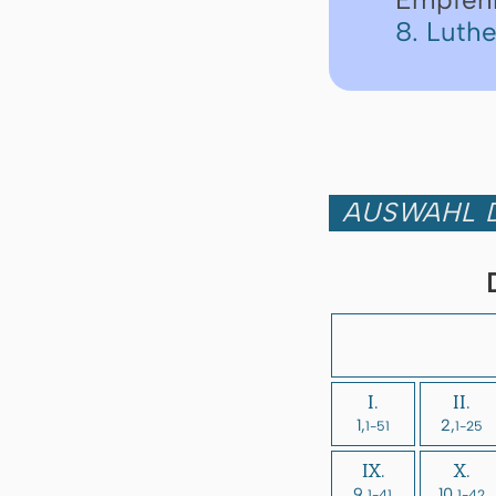
8. Luth
AUSWAHL D
I.
II.
1,
2,
1-51
1-25
IX.
X.
9,
10,
1-41
1-42