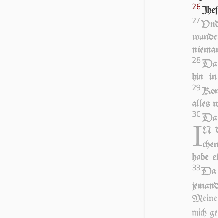
26
Jhe­
27
Vnd 
wunder
nieman
28
Da 
hin i
29
Kome
alles w
30
Da g
I
N d
chen
habe e
33
Da ſ
jemand
Meine 
mich ge