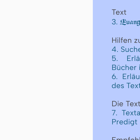
Text
3.
Euange
Hilfen 
4. Such
5. Erl
Bücher 
6. Erlä
des Tex
Die Text
7. Text
Predigt
Empfeh