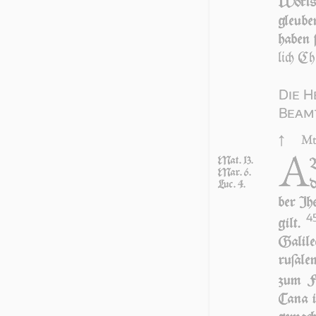
Worts
gleube
haben ſ
lich Ch
Die H
Beam
↑
Mt
A
Mat. 13.
B
Mar. 6.
d
Luc. 4.
ber Jhe
4
gilt.
Galilee
ru­ſa­l
zum Fe
Cana i