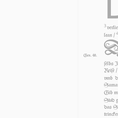
3
verli
lean /
Gen. 48.
ſelbs 
Reiſe /
vmb di
Samari
Gib mi
Stad g
das Sa
trin­ck