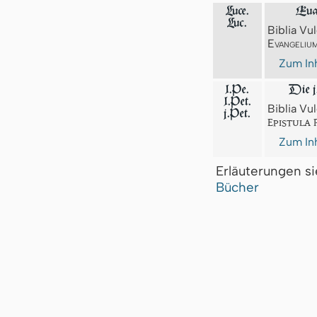
Luce.
Eua
Luc.
Biblia Vul
Evangeliu
Zum Inh
1.Pe.
Die j
1.Pet.
Biblia Vul
j.Pet.
Epistula P
Zum Inh
Erläuterungen s
Bücher