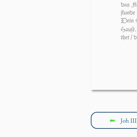
das Fi
ſtun­de
Dein S
Hau­ſe
thet / 
Joh III
↤