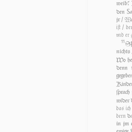
weib? 
S
den
Wen
jr /
iſt / d
vnd er 
11
SP
nichts 
Wo her
denn v
gegebe
Kinde
ſprach
wi­der
das ich
dern
da
in jm 
ewige L