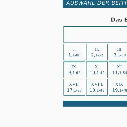
AUSWAHL DER BEIT
Das 
I.
II.
III.
1,
2,
3,
1-80
1-52
1-38
IX.
X.
XI.
9,
10,
11,
1-62
1-42
1-5
XVII.
XVIII.
XIX.
17,
18,
19,
1-37
1-43
1-4