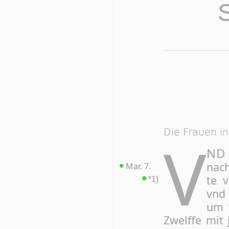
Die Frauen in
V
ND
nach
Mar. 7.
te v
*1)
vnd 
um v
Zwelf­fe mit