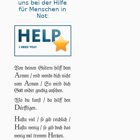
uns bei der Hilfe
für Menschen in
Not:
Von deinen Gütern hilff dem
A
rmen / vnd wende dich nicht
A
vom
rmen / So wird dich
Gott wider gnedig anſehen.
Wo du kanſt / da hilff den
D
ürfftigen.
H
aſtu viel / ſo gib reichlich /
H
aſtu wenig / ſo gib doch das
H
wenig mit trewem
ertzen.