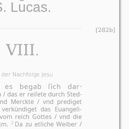
S. Lucas.
[282b]
VIII
.
 der Nachfolge Jesu
 es begab ſich dar­
 / das er rei­ſe­te durch Sted­
nd Merck­te / vnd pre­di­get
ver­kün­di­get das Euan­ge­li­
om reich Got­tes / vnd die
 jm.
Da zu et­li­che Wei­ber /
2