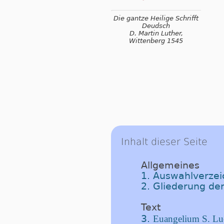
Die gantze Heilige Schrifft
Deudsch
D. Martin Luther,
Wittenberg 1545
Inhalt dieser Seite
Allgemeines
1. Auswahlverzeic
2. Gliederung der
Text
3.
Euangelium S. Luc