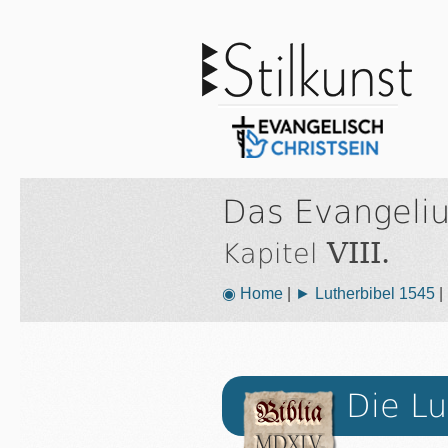
Das Evangeli
VIII.
Kapitel
◉ Home
|
► Lutherbibel 1545
|
Die Lu