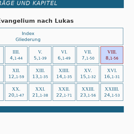
RÄGE UND KAPITEL
Evangelium nach Lukas
Index
Gliederung
IIII.
V.
VI.
VII.
VIII.
4,
5,
6,
7,
8,
1-44
1-39
1-49
1-50
1-56
XII.
XIII.
XIIII.
XV.
XVI.
12,
13,
14,
15,
16,
4
1-59
1-35
1-35
1-32
1-31
XX.
XXI.
XXII.
XXIII.
XXIIII.
20,
21,
22,
23,
24,
8
1-47
1-38
1-71
1-56
1-53