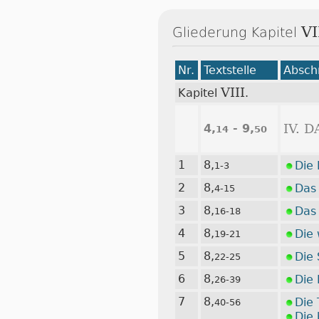
VI
Gliederung Kapitel
Nr.
Textstelle
Abschn
VIII
Kapitel
.
4,
- 9,
IV. 
14
50
1
8,
Die 
1-3
2
8,
Das
4-15
3
8,
Das 
16-18
4
8,
Die
19-21
5
8,
Die 
22-25
6
8,
Die
26-39
7
8,
Die 
40-56
Die 