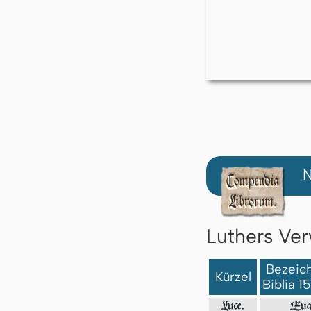
N
Luthers Ver
Bezeich
Kürzel
Biblia 1
Luce.
Eua