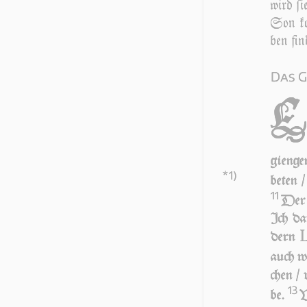
wird ſi
Son ko
ben fin
Das G
gien­g
*1)
be­ten 
11
De
Ich da
dern
auch wi
chen /
13
be.
V