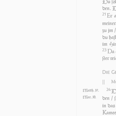
Du ſolt
den. Du
21
E
r 
mei­ner
zu jm /
du haſ
im Hi­
23
D
a 
ſeer rei
Die G
||
Mt
24
Matth. 19.
DA
Mar. 10.
den / 
in das 
K
a­mee