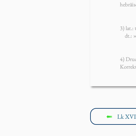
hebräis
3) lat.:
u
dt.:
4) Dru
Korrek
Lk XVI
↤