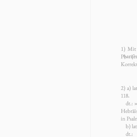
1) Mit
P
hariſe
Korrekt
2) a) la
118.
dt.: 
Hebräis
in Psal
b) lat
dt.