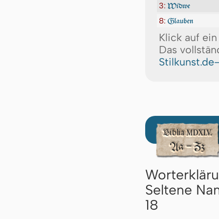
3:
Widwe
8:
Glauben
Klick auf ei
Das vollstän
Stilkunst.de
Worterklär
Seltene Nam
18