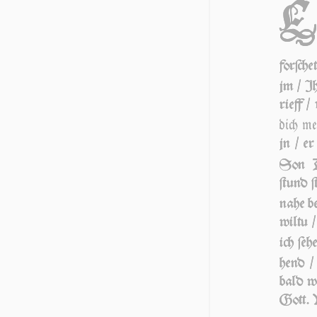
for­ſc
jm / Jh
rieff /
dich me
jn / er
Son D
ſtund ſ
na­he b
wil­tu
ich ſe­
hend /
bald wa
Gott. V