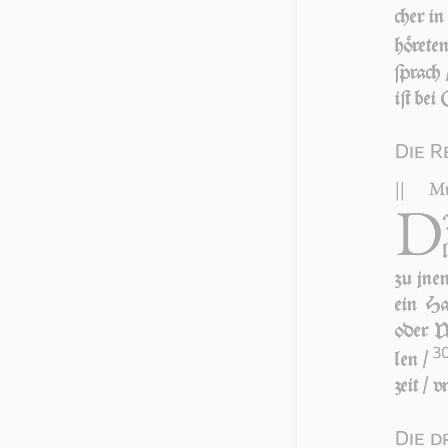
cher in
hö­re­
ſprach
iſt bei
Die R
||
Mt
D
zu jnen
ein Ha
oder W
3
len /
zeit / 
Die d