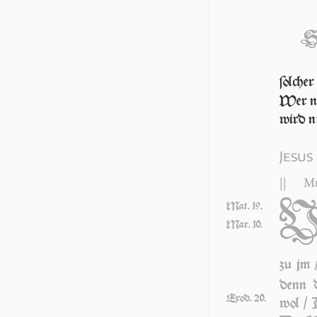
S
ſol­che
Wer ni
wird ni
Jesus
||
Mt
Mat. 19.
Mar. 10.
zu jm 
denn d
Exod. 20.
wol / D