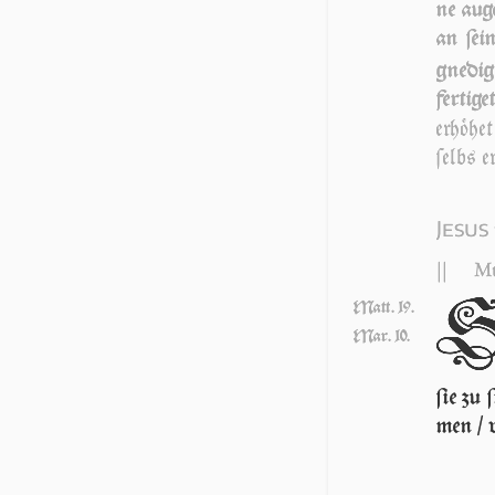
ne au­g
an ſei
gne­di
fer­ti­g
er­hö­h
ſelbs er
Jesus
||
Mt
Matt. 19.
Mar. 10.
ſie zu 
men / 