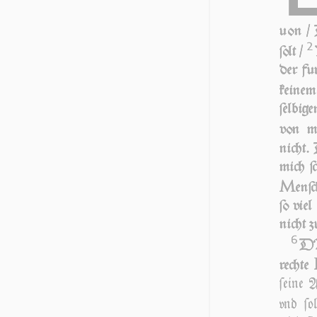
uon / 
2
ſolt /
der fur
kei­ne
ſel­bi­
von me
nicht. 
mich ſ
M
en­ſ
ſo viel
nicht z
6
DA 
rech­te
ſei­ne 
vnd ſol