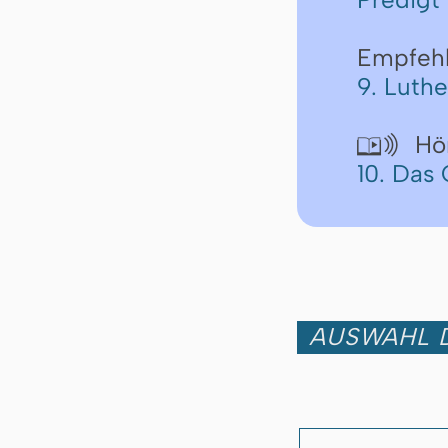
Empfeh
9. Luth
Hör

10. Das 
AUSWAHL D