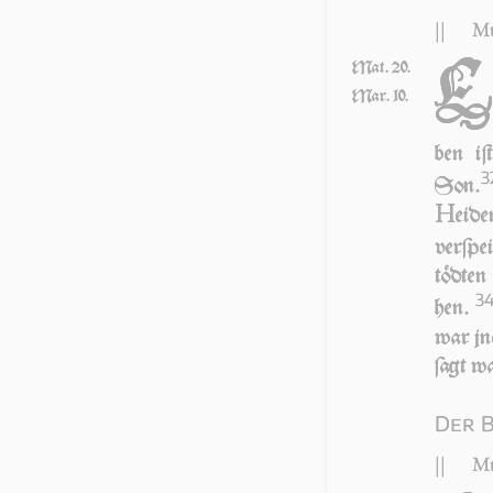
||
Mt
Mat. 20.
Mar. 10.
ben iſ
3
Son.
H
ei­d
ver­ſpe
töd­ten
3
hen.
war jn
ſagt w
Der B
||
Mt