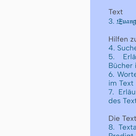
Text
3.
Euange
Hilfen 
4. Such
5. Erl
Bücher 
6. Wort
im Text
7. Erlä
des Tex
Die Text
8. Text
Predigt