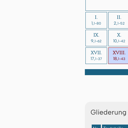
I.
II.
1,
2,
1-80
1-52
IX.
X.
9,
10,
1-62
1-42
XVII.
XVIII.
17,
18,
1-37
1-43
Gliederung