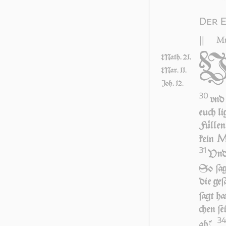
Der E
||
Mt
Math. 21.
Mar. 11.
Joh. 12.
30
vnd 
euch li
Fül­len
kein
31
Vnd 
So ſa­
die ge­
ſagt hat
chen ſe
3
ab?