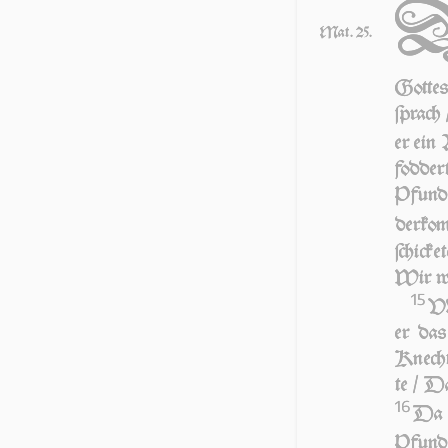
Mat. 25.
Got­te
ſprach 
er ein 
fod­der
Pfund /
der­ko­
ſchi­cke
Wir wo­
15
VN
er das 
Knech­t
te / Da
16
Da t
Pfund 