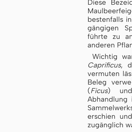
Diese Bezeic
Maulbeerfei
bestenfalls 
gängigen S
führte zu a
anderen Pfla
Wichtig wa
Caprificus
, 
vermuten läss
Beleg verwei
(
Ficus
) und
Abhandlung i
Sammelwerks
erschien un
zugänglich w