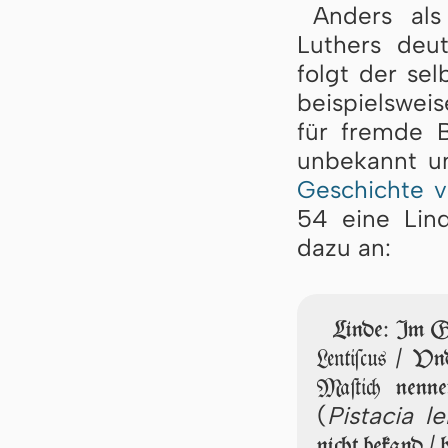
Anders als
Luthers deu
folgt der sel
beispielswei
für fremde B
unbekannt u
Geschichte v
54 eine Lind
dazu an:
Linde: Im Gr
Lentiſcus
/ Vnd
Maſtich
nenne
(
Pistacia le
nicht bekand /