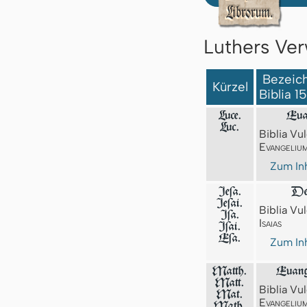
Luthers Ver
Bezeich
Kürzel
Biblia 1
Luce.
Eua
Luc.
Biblia Vul
Evangeliu
Zum Inh
Jeſa.
Der
Jeſai.
Biblia Vul
Jſa.
Isaias
Iſai.
Eſa.
Zum Inh
Matth.
Euang
Matt.
Biblia Vul
Mat.
Evangeliu
Math.