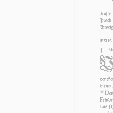
ſtraf­
ſprach
ſchwei­
Jesus
||
Mt
den­cke
die­ne
43
D
en
F
ein­d
ei­ne W