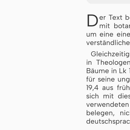
D
er Text b
mit botan
um eine einer
ver­ständ­li­c
Gleichzeitig
in Theologenk
Bäume in Lk 1
für seine un
19,4 aus früh
sich mit die
verwendeten
belegen, nic
deutschsprac