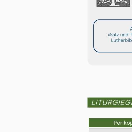
A
»Satz und 
Lutherbib
LITURGIE
Periko