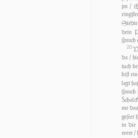
jm / E
ring­ſt
Sted­t
dein P
ſprach 
20
VN
da / hi
tuch be
biſt e
legt ha
ſprach
S
chalc
me das 
ge­ſeet 
in die
we­re / 