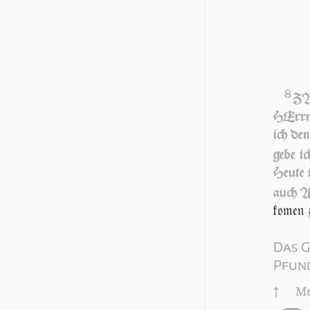
8
ZA
HErrn /
ich den
ge­be ic
Heu­te 
auch Ab
ko­men z
Das G
Pfun
↑
Mt