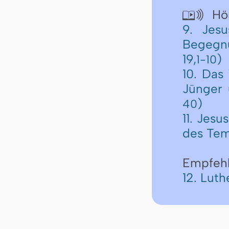
Hör

9. Jes
Begegn
19,
)
1-10
10. Das
Jünger 
)
40
11. Jes
des Tem
Empfeh
12. Lut