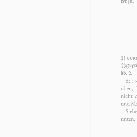
ret jn.
1)
συκ
Aegypti
lib. 2.
dt.:
oben, 
nicht 
und Ma
Sieh
unten.