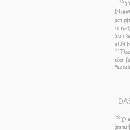
24
VN
N
e­me
hen pf
er doc
hat / d
nicht h
27
D
oc
vber ſie
fur mi
DA
28
Vnd 
hin­auff