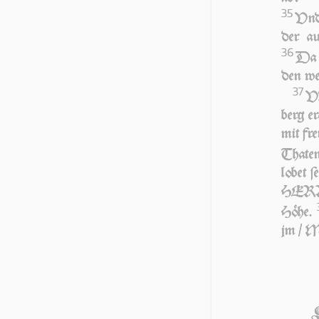
35
Vnd 
der au
36
Da e
den we
37
VN
berg er
mit fre
Tha­ten 
lo­bet
HER­RN
Hö­he.
jm / Me