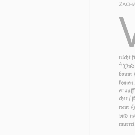
Zachä
nicht 
4
Vnd e
baum / 
ko­men
er auff
chee / 
nem Hau
vnd na
mur­re­