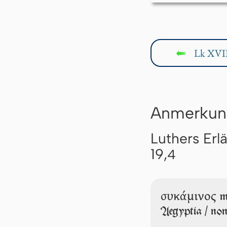
Lk XVII
↤
Anmerkun
Luthers Erl
19,
4
συκάμινος
m
Aegyptia / non 