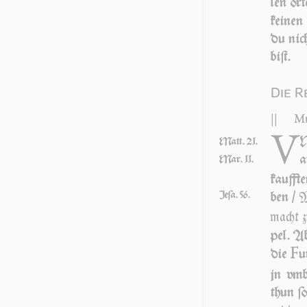
len ör­
kei­nen
du nich
biſt.
Die R
||
Mt
V
N
Matt. 21.
a
Mar. 11.
kauff­t
M
Jeſa. 56.
ben /
macht z
pel. A
F
die
u
jn vmb
thun ſ