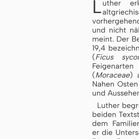
L
uther er
altgriech
vorher­ge­hen­
und nicht n
meint. Der B
19,4 bezeic
(
Ficus syco
Feigenarte
(
Moraceae
) 
Nahen Osten 
und Aussehen
Luther begr
bei­den Texts
dem Familien
er die Unters