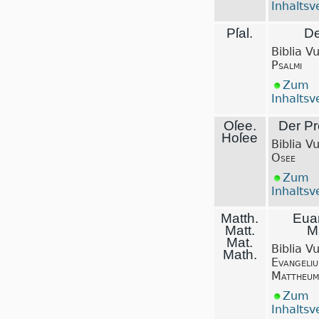
Inhaltsv
Pſal.
De
Biblia V
Psalmi
Zum
Inhaltsv
Oſee
.
Der Pr
Hoſee
Biblia V
Osee
Zum
Inhaltsv
Matth.
Eua
Matt.
M
Mat.
Biblia V
Math.
Evangeli
Mattheum
Zum
Inhaltsv