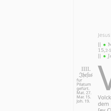
Jesus
||
M
15,
2-
||
J
IIII.
Jhe­ſus
fur
Pilatum
gefürt.
Mat. 27.
Volc
Mar. 15.
Joh. 19.
dem 
ſey C