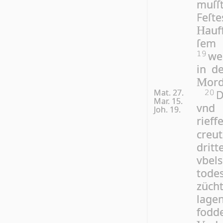
muſſ
Fe­ſt
auf
H
ſem
we
19
in d
ord
M
Mat. 27.
D
20
Mar. 15.
vnd 
Joh. 19.
rieff
creu
dritt
vbels
tode
züch
lagen
fodde