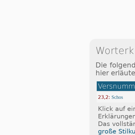
Worterk
Die folgen
hier erläute
Versnumme
23,2:
Schos
Klick auf e
Erklärungen
Das vollstä
große Stilk