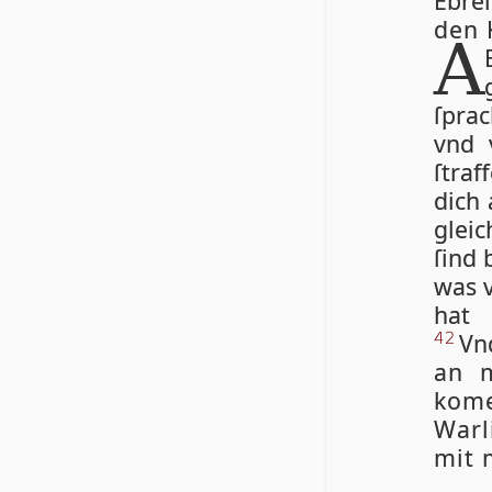
Ebre
den 
A
ſprach
vnd 
ſtraf
dich 
gleic
ſind 
was v
hat 
Vn
42
an m
kome
War­
mit 