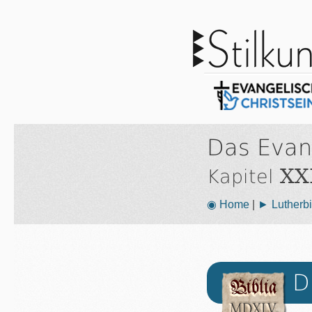
Das Evan
XXI
Kapitel
◉ Home
|
► Lutherbi
D