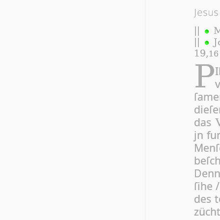
Jesus
||
M
||
J
19,
16
P
I
ſa­m
die­ſ
das
jn fu
Men­
beſc
Denn
ſi­he
des 
züch