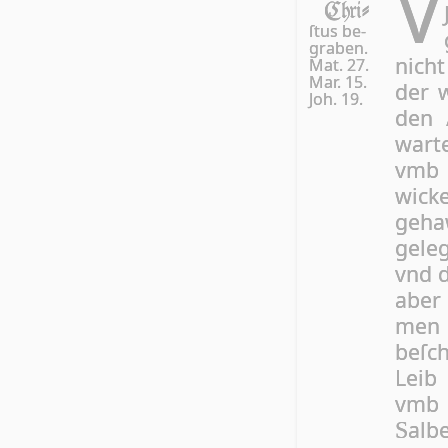
V
Chri-
ſtus be­
gra­ben.
nicht 
Mat. 27.
Mar. 15.
der 
Joh. 19.
den 
wart
vmb d
wicke
geha
gele
vnd d
aber
men
beſc
Leib
vmb 
alb
S