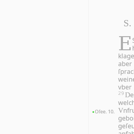
S.
E
klag
aber
ſpra
weine
vber 
e
29
D
welch
nfr
V
Oſee. 10.
gebo
geſe
anfa