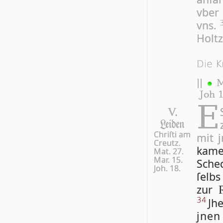
vber
vns.
Holtz
Die K
||
M
Joh 1
E
V.
Leiden
Chri­ſti am
mit 
Creutz.
ka­m
Mat. 27.
Mar. 15.
Sche
Joh. 18.
ſelbs
zur
Jh
34
jnen