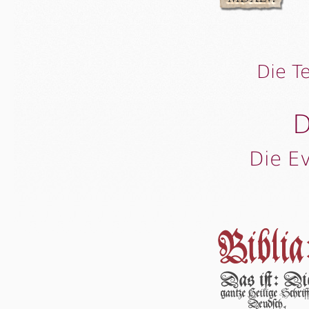
Die T
D
Die E