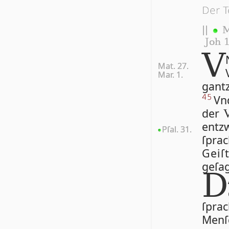
Der T
||
M
Joh 1
V
Mat. 27.
Mar. 1.
gant
Vn
45
der
entz
Pſal. 31.
ſpra
Geiſ
ge­ſa­
D
ſprac
Menſ