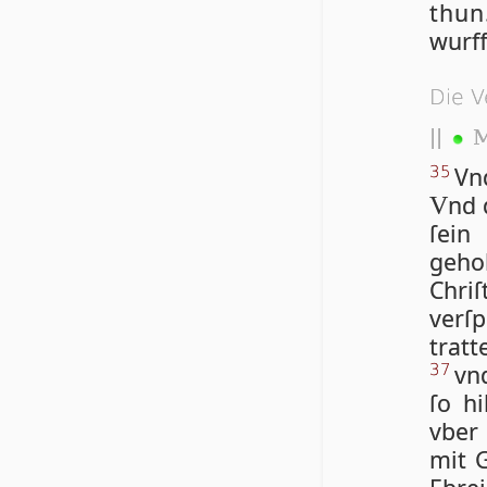
thun
wurf
Die V
||
M
Vn
35
nd 
V
ſein
gehol
Chri
verſp
trat
vnd
37
ſo hi
vber
mit G