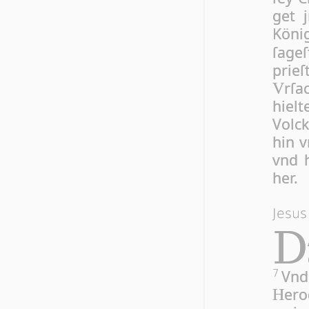
get 
König
ſa­ge
prie­
rſa
V
hielt
Volck
hin v
vnd h
her.
Jesus
D
Vnd
7
ero
H