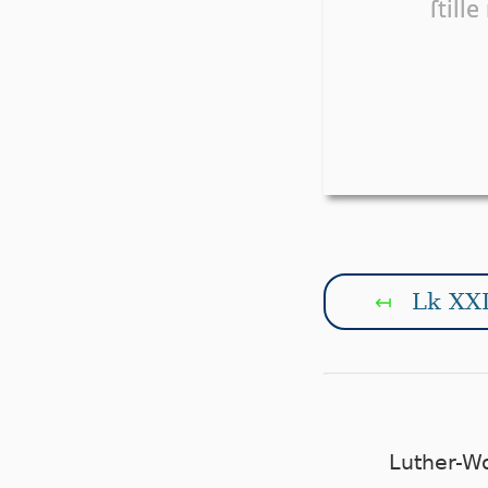
ſtill
Lk XXI
↤
Luther-W