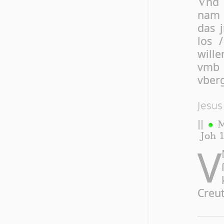
nd
V
nam 
das 
los 
wille
vmb 
vberg
Jesus
||
M
Joh 1
V
Creut