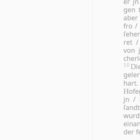
er j
gen t
aber
fro /
ſe­he
ret 
von 
cher­
10
D
ge­l
har
ofe
H
jn /
ſand­
wur
ei­n­a
der f