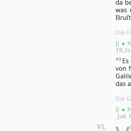
da be
was d
ruſ
B
Die F
||
M
19,
25
Es 
49
von f
Ga­li
das a
Die G
||
M
Joh 1
VI.