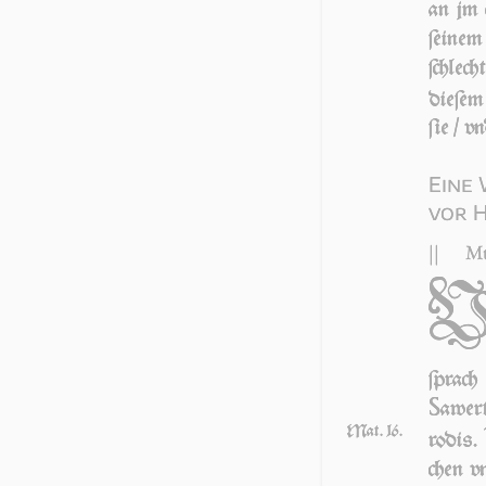
an jm
ſei­ne
ſchlech
die­ſem
ſie / v
Eine
vor 
||
Mt
ſprach
S
aw­er
Mat. 16.
ro­dis.
chen vn