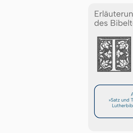
Erläuteru
des Bibelt
A
»Satz und 
Lutherbib