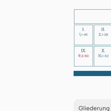
I.
II.
1,
2,
1-45
1-28
IX.
X.
9,
10,
2-50
1-52
Gliederung