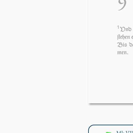
9
1
Vnd e
ſte­hen 
Bis da
men.
Mk VII