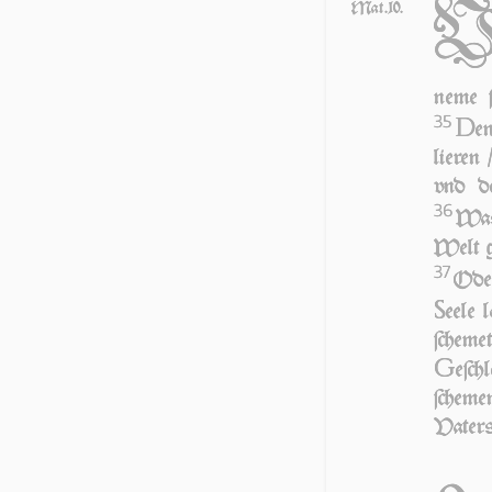
Mat.10.
ne­me 
35
D
e
lie­ren
vnd de
36
Was
Welt g
37
Ode
S
ee­le 
ſche­me
G
e­ſc
ſche­me
Va­ters