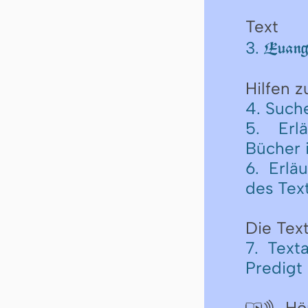
Text
3.
Euange
Hilfen 
4. Such
5. Erl
Bücher 
6. Erlä
des Tex
Die Text
7. Text
Predigt
Hör
