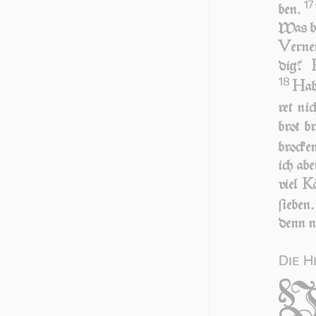
17
ben.
Was be­
V
er­ne
dig?
18
H
ab
ret ni
brot b
bro­cke
ich abe
K
viel
ſie­ben
denn n
Die H