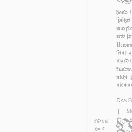
hand /
ſpützet
vnd fra
vnd ſpr
B
ewm
ſei­ne
ward wi
kundte
nicht 
nieman
Das B
||
Mt
Mat. 16.
Luc. 9.