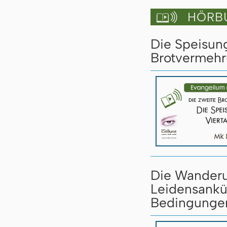
HÖRBU

Die Speisung
Brotvermehr
Die Wanderun
Leidensankü
Bedingungen