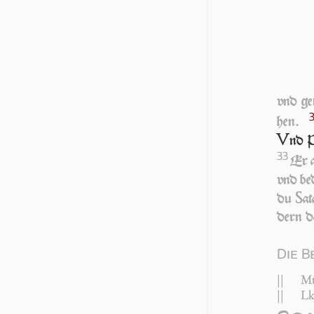
vnd ge­
hen.
V
nd P
33
Er a
vnd be­
S
du
a­
dern da
Die B
||
Mt
||
Lk