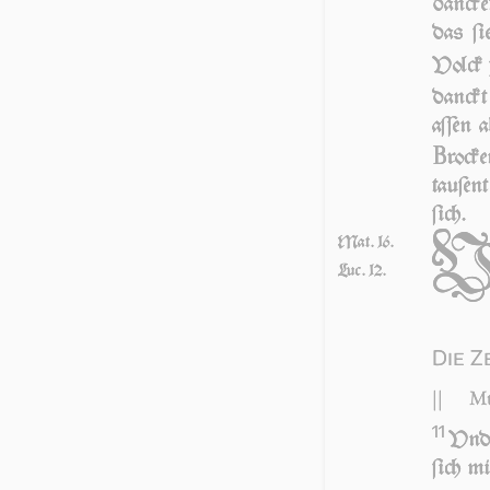
dan­cke
das ſie
Volck 
danckt 
aſſen 
B
ro­ck
tau­ſen
ſich.
Mat. 16.
Luc. 12.
Die Z
||
Mt
11
Vnd
ſich mi