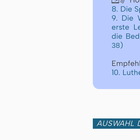
8. Die 
9. Die 
erste L
die Bed
)
38
Empfeh
10. Lut
AUSWAHL D