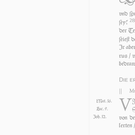
vnd ſp
28
ſey?
der Teu
ſei­eſt
Ir aber
rus / 
be­draw
Die e
||
Mt
V
Mat. 16.
S
Luc. 9.
Joh. 12.
von d
ler­ten 