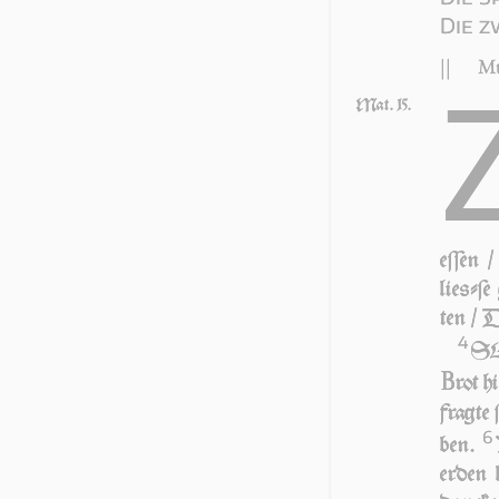
Die 
||
Mt
Mat. 15.
eſſen 
lie­ſ­ſ
ten / D
4
SEi
B
rot h
frag­te
6
ben.
er­den